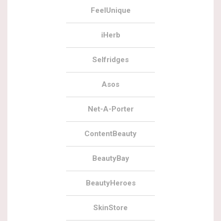
FeelUnique
iHerb
Selfridges
Asos
Net-A-Porter
ContentBeauty
BeautyBay
BeautyHeroes
SkinStore