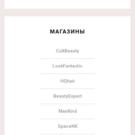
МАГАЗИНЫ
CultBeauty
LookFantastic
HQhair
BeautyExpert
ManKind
SpaceNK