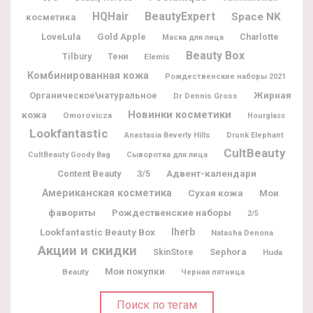
BeautyExpert
HQHair
Space NK
косметика
LoveLula
Gold Apple
Charlotte
Маска для лица
Beauty Box
Tilbury
Тени
Elemis
Комбинированная кожа
Рождественские наборы 2021
Жирная
Органическое\натуральное
Dr Dennis Gross
Новинки косметики
кожа
Omorovicza
Hourglass
Lookfantastic
Anastasia Beverly Hills
Drunk Elephant
CultBeauty
CultBeauty Goody Bag
Сыворотка для лица
Адвент-календари
Content Beauty
3/5
Американская косметика
Мои
Сухая кожа
фавориты
Рождественские наборы
2/5
Lookfantastic Beauty Box
Iherb
Natasha Denona
Акции и скидки
Sephora
SkinStore
Huda
Мои покупки
Beauty
Черная пятница
Поиск по тегам