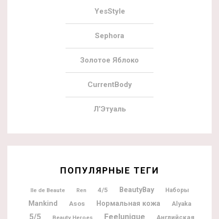
YesStyle
Sephora
Золотое Яблоко
CurrentBody
Л’Этуаль
ПОПУЛЯРНЫЕ ТЕГИ
BeautyBay
4/5
Ile de Beaute
Наборы
Ren
Mankind
Нормальная кожа
Asos
Alyaka
5/5
Feelunique
Английская
Beauty Heroes