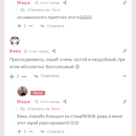
Маша
4 лет назад
Ответить на
Леся
он намноооого приятнее этого🤗🤗🤗
Ответить
0
Вика
4 лет назад
Присоединяюсь, скраб очень густой и неудобный, при
этом абсолютно бестолковый 😡
Ответить
0
Автор
Маша
4 лет назад
Ответить на
Вика
Вика, спасибо большое за отзыв!🌺🌺🌺 дааа, и меня
этот скраб разочаровал😔😔😔
Ответить
0