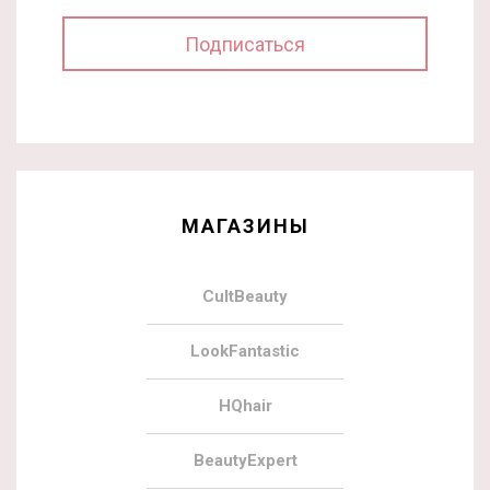
МАГАЗИНЫ
CultBeauty
LookFantastic
HQhair
BeautyExpert