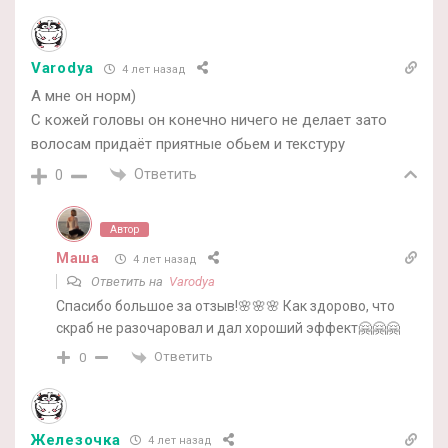
Varodya
4 лет назад
А мне он норм)
С кожей головы он конечно ничего не делает зато
волосам придаёт приятные обьем и текстуру
Ответить
0
Автор
Маша
4 лет назад
Ответить на
Varodya
Спасибо большое за отзыв!🌸🌸🌸 Как здорово, что
скраб не разочаровал и дал хороший эффект🤗🤗🤗
Ответить
0
Железочка
4 лет назад