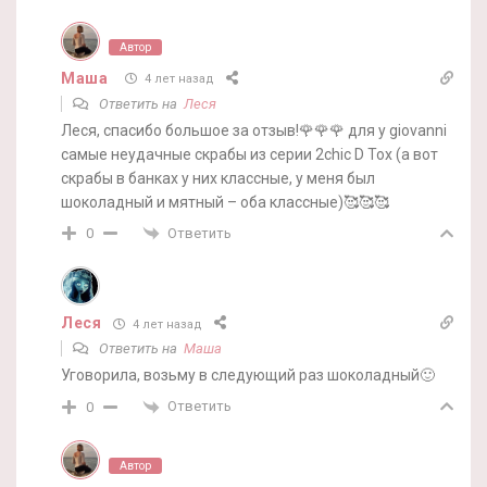
Автор
Маша
4 лет назад
Ответить на
Леся
Леся, спасибо большое за отзыв!🌹🌹🌹 для у giovanni
самые неудачные скрабы из серии 2chic D Tox (а вот
скрабы в банках у них классные, у меня был
шоколадный и мятный – оба классные)🥰🥰🥰
Ответить
0
Леся
4 лет назад
Ответить на
Маша
Уговорила, возьму в следующий раз шоколадный🙂
Ответить
0
Автор