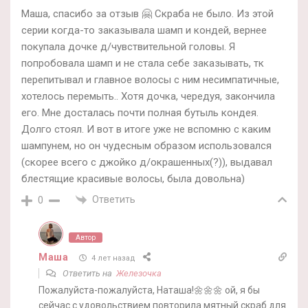
Маша, спасибо за отзыв 🤗 Скраба не было. Из этой
серии когда-то заказывала шамп и кондей, вернее
покупала дочке д/чувствительной головы. Я
попробовала шамп и не стала себе заказывать, тк
перепитывал и главное волосы с ним несимпатичные,
хотелось перемыть.. Хотя дочка, чередуя, закончила
его. Мне досталась почти полная бутыль кондея.
Долго стоял. И вот в итоге уже не вспомню с каким
шампунем, но он чудесным образом использовался
(скорее всего с джойко д/окрашенных(?)), выдавал
блестящие красивые волосы, была довольна)
Ответить
0
Автор
Маша
4 лет назад
Ответить на
Железочка
Пожалуйста-пожалуйста, Наташа!🌼🌼🌼 ой, я бы
сейчас с удовольствием повторила мятный скраб для