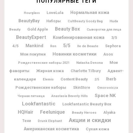
ПОПУЛЯРНЫЕ ТЕГИ
Нормальная кожа
LoveLula
Hourglass
BeautyBay
Наборы
Huda
CultBeauty Goody Bag
Beauty Box
Gold Apple
Beauty
Сыворотка для лица
BeautyExpert
Комбинированная кожа
3/5
5/5
Mankind
4/5
Sephora
Ile de Beaute
Ren
Новинки косметики
Мои покупки
Asos
Мои
Natasha Denona
Рождественские наборы 2021
фавориты
Жирная кожа
Адвент-
Charlotte Tilbury
календари
Iherb
Content Beauty
Elemis
2/5
Рождественские наборы
SkinStore
Omorovicza
Space NK
Черная пятница
Anastasia Beverly Hills
Lookfantastic
Lookfantastic Beauty Box
Feelunique
HQHair
Alyaka
Beauty Heroes
Акции и скидки
Тени
Drunk Elephant
Американская косметика
Сухая кожа