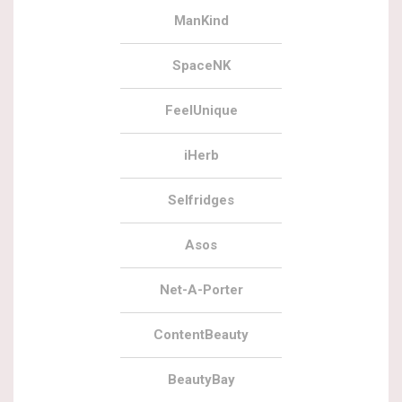
ManKind
SpaceNK
FeelUnique
iHerb
Selfridges
Asos
Net-A-Porter
ContentBeauty
BeautyBay