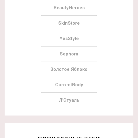
BeautyHeroes
SkinStore
YesStyle
Sephora
Золотое Яблоко
CurrentBody
Л’Этуаль