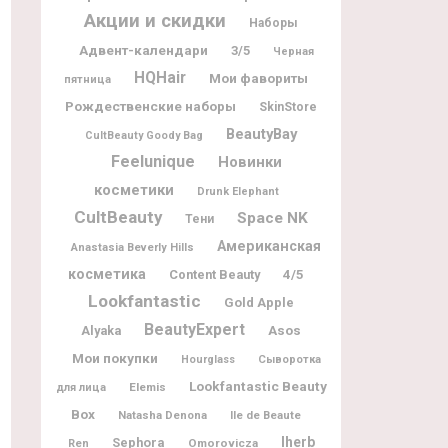
Акции и скидки
Наборы
Адвент-календари
3/5
Черная
HQHair
Мои фавориты
пятница
Рождественские наборы
SkinStore
BeautyBay
CultBeauty Goody Bag
Feelunique
Новинки
косметики
Drunk Elephant
CultBeauty
Space NK
Тени
Американская
Anastasia Beverly Hills
косметика
Content Beauty
4/5
Lookfantastic
Gold Apple
BeautyExpert
Alyaka
Asos
Мои покупки
Hourglass
Сыворотка
Lookfantastic Beauty
Elemis
для лица
Box
Natasha Denona
Ile de Beaute
Iherb
Sephora
Omorovicza
Ren