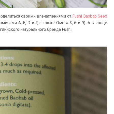
поделиться своими впечатлениями от
Fushi Baobab Seed
минами A, E, D и F, а также Омега 3, 6 и 9). А в конце
глийского натурального бренда Fushi.