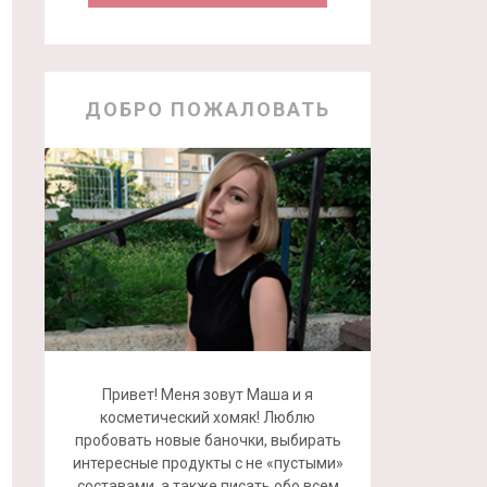
ДОБРО ПОЖАЛОВАТЬ
Привет! Меня зовут Маша и я
косметический хомяк! Люблю
пробовать новые баночки, выбирать
интересные продукты с не «пустыми»
составами, а также писать обо всем