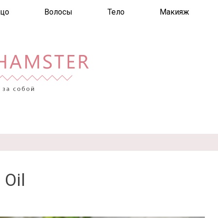
цо
Волосы
Тело
Макияж
 Oil