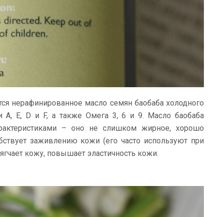
ится нерафинированное масло семян баобаба холодного
 A, E, D и F, а также Омега 3, 6 и 9. Масло баобаба
рактеристиками – оно не слишком жирное, хорошо
обствует заживлению кожи (его часто используют при
смягчает кожу, повышает эластичность кожи.