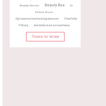
Beauty Box
Beauty Heroes
Dr
Dennis Gross
Органическое\натуральное
Charlotte
Tilbury
Английская косметика
Поиск по тегам