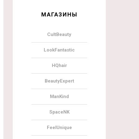
МАГАЗИНЫ
CultBeauty
LookFantastic
HQhair
BeautyExpert
ManKind
SpaceNK
FeelUnique