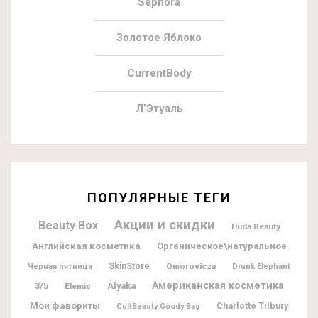
Sephora
Золотое Яблоко
CurrentBody
Л’Этуаль
ПОПУЛЯРНЫЕ ТЕГИ
Акции и скидки
Beauty Box
Huda Beauty
Английская косметика
Органическое\натуральное
SkinStore
Omorovicza
Черная пятница
Drunk Elephant
Американская косметика
3/5
Alyaka
Elemis
Мои фавориты
Charlotte Tilbury
CultBeauty Goody Bag