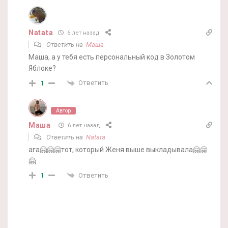
Natata
6 лет назад
Ответить на
Маша
Маша, а у тебя есть персональный код в Золотом
Яблоке?
Ответить
1
Автор
Маша
6 лет назад
Ответить на
Natata
ага🤗🤗🤗тот, который Женя выше выкладывала🤗🤗
🤗
Ответить
1