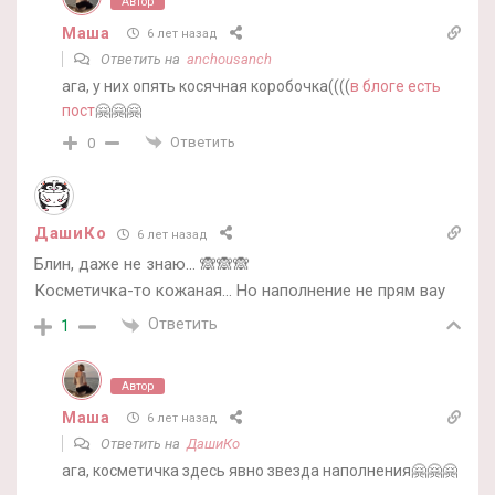
Автор
Маша
6 лет назад
Ответить на
anchousanch
ага, у них опять косячная коробочка((((
в блоге есть
пост
🤗🤗🤗
Ответить
0
ДашиКо
6 лет назад
Блин, даже не знаю… 🙈🙈🙈
Косметичка-то кожаная… Но наполнение не прям вау
Ответить
1
Автор
Маша
6 лет назад
Ответить на
ДашиКо
ага, косметичка здесь явно звезда наполнения🤗🤗🤗