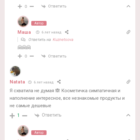
Ответить
0
Автор
Маша
6 лет назад
Ответить на
Kuznetsova
🤗🤗🤗
Ответить
0
Natata
6 лет назад
Я схватила не думая 🙈 Косметичка симпатичная и
наполнение интересное, все незнакомые продукты и
не самые дешевые
Ответить
1
Автор