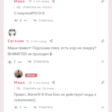
Маша
6 лет назад
Ответить на
Natata
С покупкой!!!🌻🌻🌻
Ответить
2
Евгения
6 лет назад
Маша привет! Подскажи плиз, есть код на скидку?
BHAMSTER не проходит🤷.
Ответить
1
Автор
Маша
6 лет назад
Ответить на
Евгения
Привет, Женя!🌸🌸🌸на бокс не действуют коды, к
сожалению((
Ответить
1