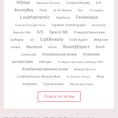
HQHair
Content Beauty
4/5
Natasha Denona
BeautyBay
Тени
Ile de Beaute
Ren
Hourglass
Lookfantastic
Feelunique
Sephora
Адвент-календари
Сыворотка для лица
Anastasia
5/5
Space NK
Рождественские
Beverly Hills
CultBeauty
наборы
Жирная
Gold Apple
2/5
BeautyExpert
кожа
Mankind
Iherb
Asos
Новинки
Нормальная кожа
LoveLula
косметики
Наборы
Рождественские наборы 2021
Комбинированная кожа
Beauty Heroes
Lookfantastic Beauty Box
Мои
Dr Dennis Gross
покупки
Сухая кожа
Маска для лица
Поиск по тегам