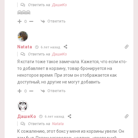
Ответить на
ДашиКо
🤗🤗🤗
Ответить
0
Natata
6 лет назад
Ответить на
ДашиКо
Я кстати тоже такое замечала. Кажется, что если кто-
то добавляет в корзину, товар бронируется на
некоторое время. При этом он отображается как
доступный, но другие не могут добавить
Ответить
0
ДашиКо
6 лет назад
Ответить на
Natata
К сожалению, этот бокс у меня из корзины увели. Он
там был. Потом загорелась надпись «последний