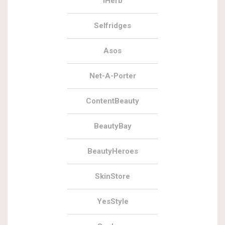
iHerb
Selfridges
Asos
Net-A-Porter
ContentBeauty
BeautyBay
BeautyHeroes
SkinStore
YesStyle