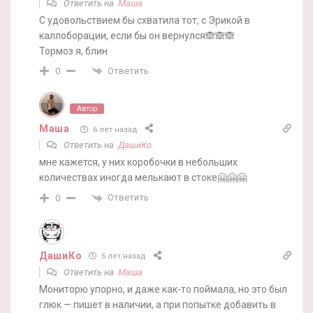
Ответить на
Маша
С удовольствием бы схватила тот, с Эрикой в
каллоборации, если бы он вернулся🙈🙈🙈
Тормоз я, блин
Ответить
0
Автор
Маша
6 лет назад
Ответить на
ДашиКо
мне кажется, у них коробочки в небольших
количествах иногда мелькают в стоке🤗🤗🤗
Ответить
0
ДашиКо
6 лет назад
Ответить на
Маша
Мониторю упорно, и даже как-то поймала, но это был
глюк — пишет в наличии, а при попытке добавить в