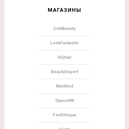
МАГАЗИНЫ
CultBeauty
LookFantastic
HQhair
BeautyExpert
ManKind
SpaceNK
FeelUnique