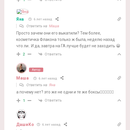
Яна
6 лет назад
Ответить на
Маша
Просто зачем они его выкатили? Тем более,
косметичка Флакона только ж была, неделю назад
что ли.. И да, завтра на ГА лучше будет не заходить 😀
Ответить
2
Автор
Маша
6 лет назад
Ответить на
Яна
а почему нет? это же не одни и те же боксы🤷‍♀️🤷‍♀️🤷‍♀️
Ответить
1
ДашиКо
6 лет назад