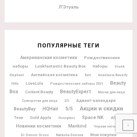
Л’Этуаль
ПОПУЛЯРНЫЕ ТЕГИ
Американская косметика
Рождественские
наборы
Lookfantastic Beauty Box
Наборы
Drunk
Английская косметика
Elephant
Ren
Anastasia Beverly
Beauty
LoveLula
Hills
Рождественские наборы 2021
Box
BeautyExpert
Content Beauty
Маска для лица
Адвент-календари
Сыворотка для лица
2/5
Акции и скидки
5/5
BeautyBay
HQHair
Space NK
Gold Apple
Alyaka
Тени
Hourglass
↓
Новинки косметики
Mankind
Черная пятница
Мои покупки
Dr Dennis Gross
Natasha Denona