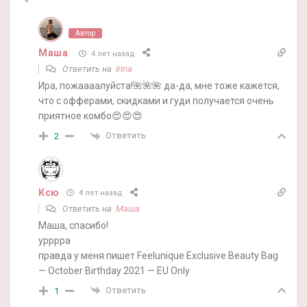
Автор
Маша
4 лет назад
Ответить на
Irina
Ира, пожаааалуйста!🌺🌺🌺 да-да, мне тоже кажется,
что с офферами, скидками и гуди получается очень
приятное комбо😍😍😍
Ответить
2
Ксю
4 лет назад
Ответить на
Маша
Маша, спасибо!
урррра
правда у меня пишет Feelunique Exclusive Beauty Bag
— October Birthday 2021 — EU Only
Ответить
1