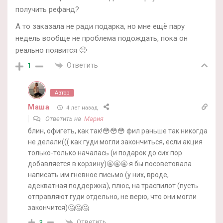
получить рефанд?
А то заказала не ради подарка, но мне ещё пару
недель вообще не проблема подождать, пока он
реально появится 🙁
Ответить
1
Автор
Маша
4 лет назад
Ответить на
Мария
блин, офигеть, как так!😳😳😳 фил раньше так никогда
не делали((( как гуди могли закончиться, если акция
только-только началась (и подарок до сих пор
добавляется в корзину)🤬🤬🤬 я бы посоветовала
написать им гневное письмо (у них, вроде,
адекватная поддержка), плюс, на траспилот (пусть
отправляют гуди отдельно, не верю, что они могли
закончится)🤔🤔🤔
Ответить
3