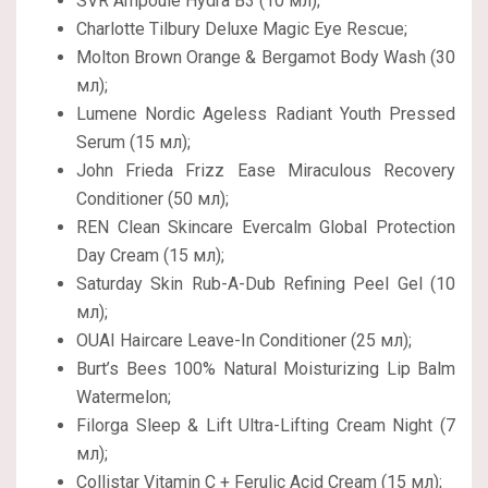
SVR Ampoule Hydra B3 (10 мл);
Charlotte Tilbury Deluxe Magic Eye Rescue;
Molton Brown Orange & Bergamot Body Wash (30
мл);
Lumene Nordic Ageless Radiant Youth Pressed
Serum (15 мл);
John Frieda Frizz Ease Miraculous Recovery
Conditioner (50 мл);
REN Clean Skincare Evercalm Global Protection
Day Cream (15 мл);
Saturday Skin Rub-A-Dub Refining Peel Gel (10
мл);
OUAI Haircare Leave-In Conditioner (25 мл);
Burt’s Bees 100% Natural Moisturizing Lip Balm
Watermelon;
Filorga Sleep & Lift Ultra-Lifting Cream Night (7
мл);
Collistar Vitamin C + Ferulic Acid Cream (15 мл);