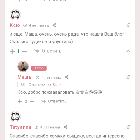
Ксю
4 лет назад
и еще, Маша, очень, очень рада, что нашла Ваш блог!
Сколько гудиков я упустила)
Ответить
1
Автор
Маша
4 лет назад
Ответить на
Ксю
Ксю, добро пожааааловать!🌸🌸🌸😘😘😘
Ответить
0
Tatyanna
4 лет назад
Спасибо-спасибо хомяку-сыщику, всегда интересно