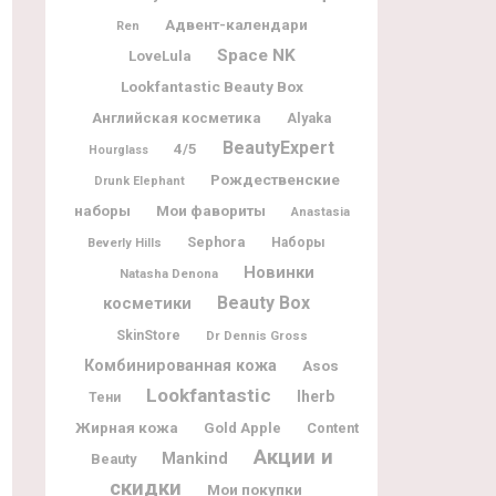
Адвент-календари
Ren
Space NK
LoveLula
Lookfantastic Beauty Box
Английская косметика
Alyaka
BeautyExpert
4/5
Hourglass
Рождественские
Drunk Elephant
наборы
Мои фавориты
Anastasia
Sephora
Наборы
Beverly Hills
Новинки
Natasha Denona
Beauty Box
косметики
SkinStore
Dr Dennis Gross
Комбинированная кожа
Asos
Lookfantastic
Iherb
Тени
Жирная кожа
Gold Apple
Content
Акции и
Mankind
Beauty
скидки
Мои покупки