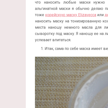
что наносить любые маски нужно 
альгинатной маски я обычно делаю пи
тоже
корейскую маску Elizavecca
или
д
наносить маску на тонизированную кож
места наношу немного масла для ли
сыворотку под маску. Я наношу ее на л
успевает впитаться.
Итак, сама по себе маска имеет в