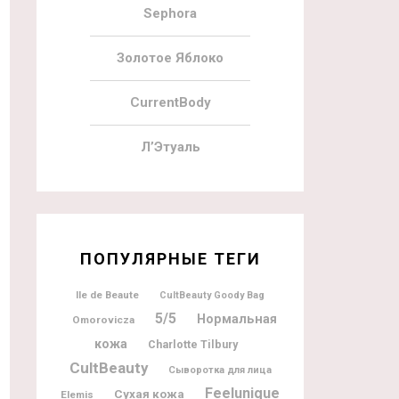
Sephora
Золотое Яблоко
CurrentBody
Л’Этуаль
ПОПУЛЯРНЫЕ ТЕГИ
Ile de Beaute
CultBeauty Goody Bag
5/5
Нормальная
Omorovicza
кожа
Charlotte Tilbury
CultBeauty
Сыворотка для лица
Feelunique
Сухая кожа
Elemis