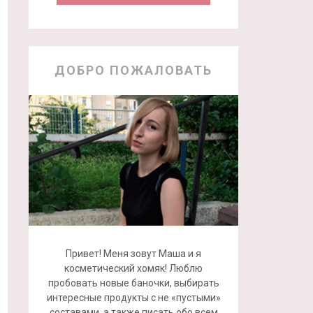
ДОБРО ПОЖАЛОВАТЬ
Привет! Меня зовут Маша и я
косметический хомяк! Люблю
пробовать новые баночки, выбирать
интересные продукты с не «пустыми»
составами, а также писать обо всем