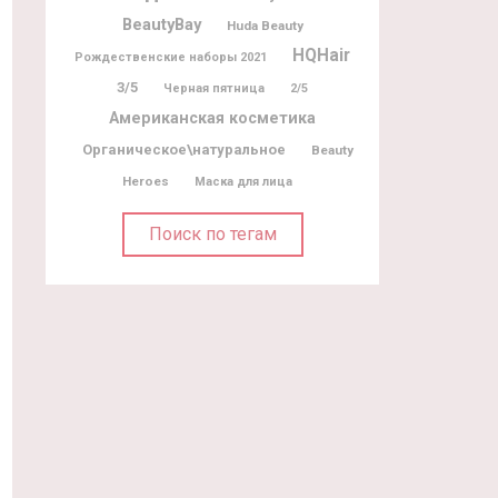
BeautyBay
Huda Beauty
HQHair
Рождественские наборы 2021
3/5
Черная пятница
2/5
Американская косметика
Органическое\натуральное
Beauty
Heroes
Маска для лица
Поиск по тегам