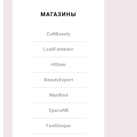
МАГАЗИНЫ
CultBeauty
LookFantastic
HQhair
BeautyExpert
ManKind
SpaceNK
FeelUnique