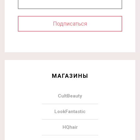
МАГАЗИНЫ
CultBeauty
LookFantastic
HQhair