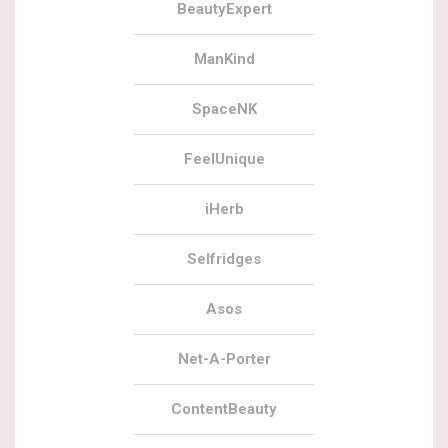
BeautyExpert
ManKind
SpaceNK
FeelUnique
iHerb
Selfridges
Asos
Net-A-Porter
ContentBeauty