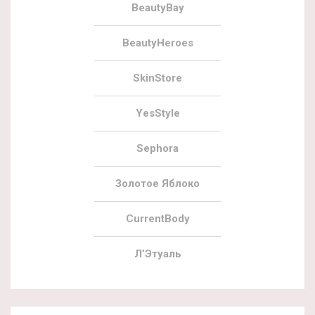
BeautyBay
BeautyHeroes
SkinStore
YesStyle
Sephora
Золотое Яблоко
CurrentBody
Л’Этуаль