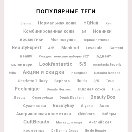
ПОПУЛЯРНЫЕ ТЕГИ
HQHair
Нормальная кожа
Elemis
Ren
Новинки
Комбинированная кожа
2/5
косметики
Мои покупки
Черная пятница
BeautyExpert
Mankind
4/5
LoveLula
Content
Адвент-
Beauty
Рождественские наборы 2021
Lookfantastic
5/5
календари
Anastasia Beverly
Акции и скидки
Natasha Denona
Hills
Hourglass
Iherb
Charlotte Tilbury
Sephora
3/5
Тени
Feelunique
Жирная кожа
Beauty Heroes
Huda
Beauty Box
Beauty
Omorovicza
Drunk Elephant
BeautyBay
Сухая кожа
Alyaka
Asos
Американская косметика
SkinStore
Наборы
CultBeauty
Английская
Маска для лица
косметика
Dr Dennis Gross
Ile de Beaute