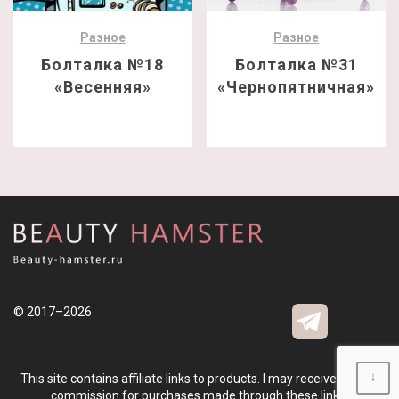
Разное
Разное
Болталка №18
Болталка №31
«Весенняя»
«Чернопятничная»
© 2017–2026
↓
This site contains affiliate links to products. I may receive a small
commission for purchases made through these links.