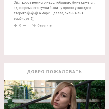
Ой, я корса немного недолюбливаю))мне кажется,
одно время его сумки были ну просто у каждого
второго😂😂😂 а марк – даааа, очень меня
зомбирует)))
Ответить
0
ДОБРО ПОЖАЛОВАТЬ