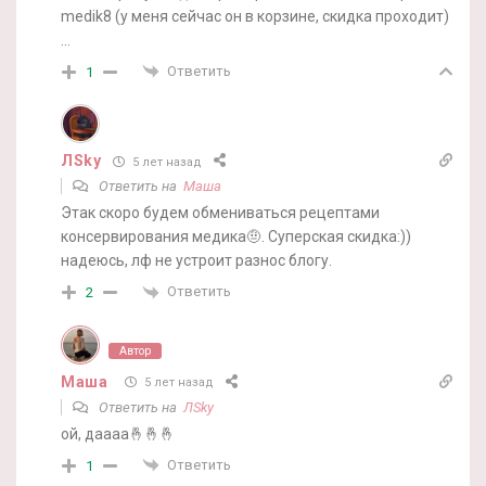
medik8 (у меня сейчас он в корзине, скидка проходит)
…
Ответить
1
ЛSky
5 лет назад
Ответить на
Маша
Этак скоро будем обмениваться рецептами
консервирования медика🤨. Суперская скидка:))
надеюсь, лф не устроит разнос блогу.
Ответить
2
Автор
Маша
5 лет назад
Ответить на
ЛSky
ой, даааа🤞🤞🤞
Ответить
1