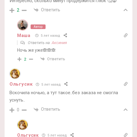
Интересно, сколько минут продержится глюк 🤔😁
Ответить
2
Автор
Маша
5 лет назад
Ответить на
Аксиния
Ночь же уже🙈🙈🙈
Ответить
2
Ольгусик
5 лет назад
Вскочила ночью, а тут такое..без заказа не смогла
уснуть..
Ответить
0
Ольгусик
5 лет назад