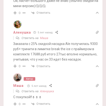
Ой, насчёт большого даже не знаю (обычно скидки на
мини-версию)🤔🤔🤔
Ответить
0
Аленушка
5 лет назад
Ответить на
Маша
Заказала с 25% скидкой:насадка Ale получилась 9300
руб+ тринити в лимитке break the ice с праймером в
комплекте 17688 руб итого 27тыс-вполне нормально,
учитывая, что у нас он 33 идет без насадок.
Ответить
0
Автор
Маша
5 лет назад
Ответить на
Аленушка
С покупкой!!🌷🌷🌷
Ответить
0