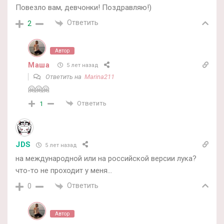
Повезло вам, девчонки! Поздравляю!)
Ответить
2
Автор
Маша
5 лет назад
Ответить на
Marina211
🤗🤗🤗
Ответить
1
JDS
5 лет назад
на международной или на российской версии лука?
что-то не проходит у меня…
Ответить
0
Автор