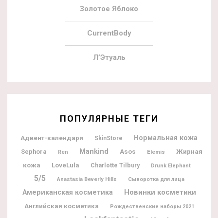
Золотое Яблоко
CurrentBody
Л’Этуаль
ПОПУЛЯРНЫЕ ТЕГИ
Адвент-календари
Нормальная кожа
SkinStore
Mankind
Жирная
Sephora
Asos
Elemis
Ren
кожа
LoveLula
Charlotte Tilbury
Drunk Elephant
5/5
Anastasia Beverly Hills
Сыворотка для лица
Новинки косметики
Американская косметика
Английская косметика
Рождественские наборы 2021