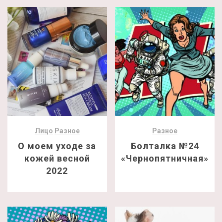
Лицо
Разное
Разное
О моем уходе за
Болталка №24
кожей весной
«Чернопятничная»
2022