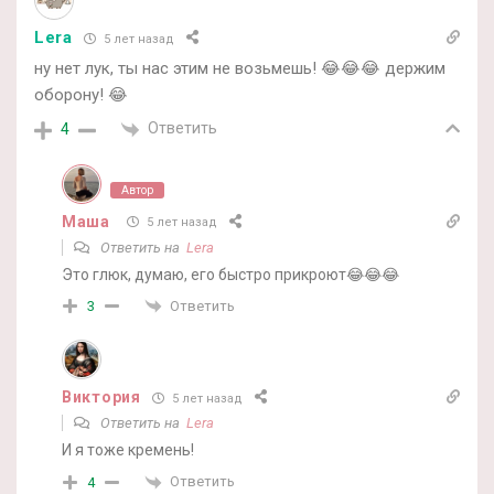
Lera
5 лет назад
ну нет лук, ты нас этим не возьмешь! 😂😂😂 держим
оборону! 😂
Ответить
4
Автор
Маша
5 лет назад
Ответить на
Lera
Это глюк, думаю, его быстро прикроют😂😂😂
Ответить
3
Виктория
5 лет назад
Ответить на
Lera
И я тоже кремень!
Ответить
4