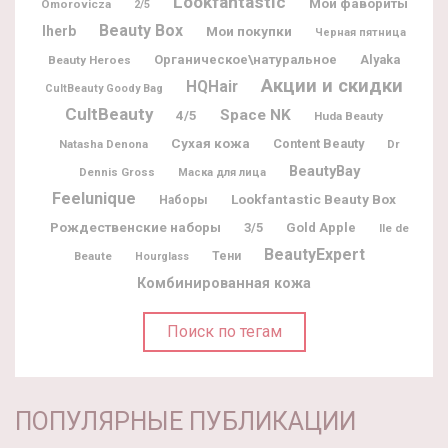
Lookfantastic
Мои фавориты
Omorovicza
2/5
Beauty Box
Iherb
Мои покупки
Черная пятница
Органическое\натуральное
Alyaka
Beauty Heroes
Акции и скидки
HQHair
CultBeauty Goody Bag
CultBeauty
Space NK
4/5
Huda Beauty
Сухая кожа
Content Beauty
Natasha Denona
Dr
BeautyBay
Dennis Gross
Маска для лица
Feelunique
Lookfantastic Beauty Box
Наборы
Рождественские наборы
3/5
Gold Apple
Ile de
BeautyExpert
Beaute
Тени
Hourglass
Комбинированная кожа
Поиск по тегам
ПОПУЛЯРНЫЕ ПУБЛИКАЦИИ