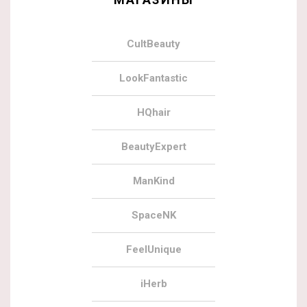
CultBeauty
LookFantastic
HQhair
BeautyExpert
ManKind
SpaceNK
FeelUnique
iHerb