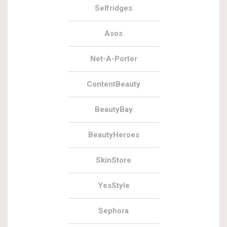
Selfridges
Asos
Net-A-Porter
ContentBeauty
BeautyBay
BeautyHeroes
SkinStore
YesStyle
Sephora