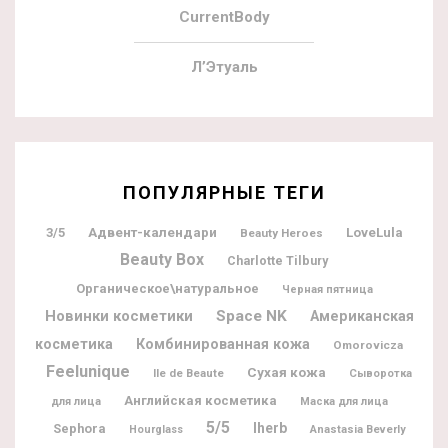
CurrentBody
Л’Этуаль
ПОПУЛЯРНЫЕ ТЕГИ
Адвент-календари
3/5
LoveLula
Beauty Heroes
Beauty Box
Charlotte Tilbury
Органическое\натуральное
Черная пятница
Новинки косметики
Space NK
Американская
косметика
Комбинированная кожа
Omorovicza
Feelunique
Сухая кожа
Ile de Beaute
Сыворотка
Английская косметика
для лица
Маска для лица
5/5
Iherb
Sephora
Hourglass
Anastasia Beverly