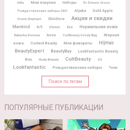
Мои покупки
Наборы
Dr Dennis Gross
Hills
Alyaka
Gold Apple
Рождественские наборы 2021
Акции и скидки
SkinStore
Drunk Elephant
Mankind
Нормальная кожа
4/5
Elemis
Ren
Жирная
Asos
Natasha Denona
CultBeauty Goody Bag
HQHair
кожа
Мои фавориты
Content Beauty
BeautyExpert
BeautyBay
Lookfantastic Beauty
CultBeauty
Box
Huda Beauty
2/5
Lookfantastic
Рождественские наборы
Тени
Поиск по тегам
ПОПУЛЯРНЫЕ ПУБЛИКАЦИИ