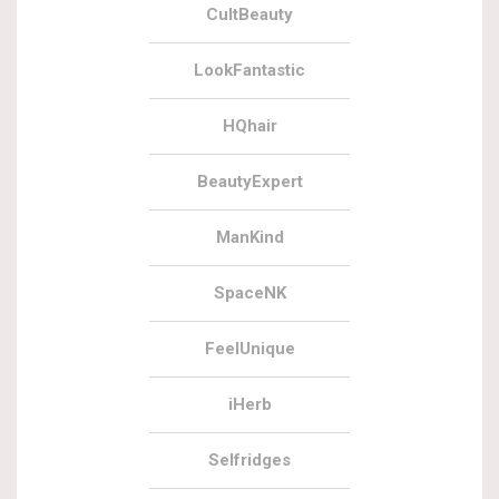
CultBeauty
LookFantastic
HQhair
BeautyExpert
ManKind
SpaceNK
FeelUnique
iHerb
Selfridges