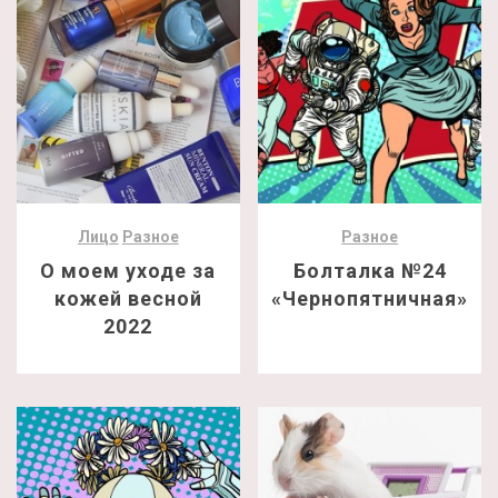
Лицо
Разное
Разное
О моем уходе за
Болталка №24
кожей весной
«Чернопятничная»
2022