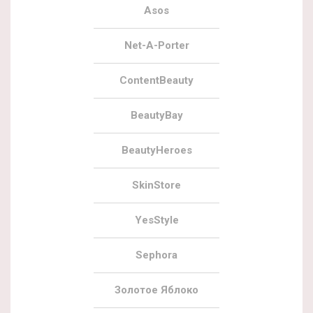
Asos
Net-A-Porter
ContentBeauty
BeautyBay
BeautyHeroes
SkinStore
YesStyle
Sephora
Золотое Яблоко