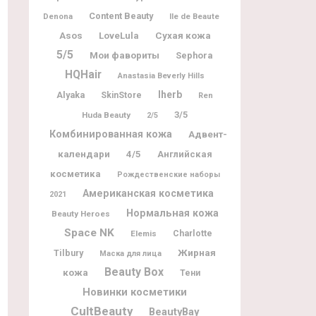
Content Beauty
Denona
Ile de Beaute
Asos
LoveLula
Сухая кожа
5/5
Мои фавориты
Sephora
HQHair
Anastasia Beverly Hills
Iherb
Alyaka
SkinStore
Ren
3/5
Huda Beauty
2/5
Комбинированная кожа
Адвент-
календари
4/5
Английская
косметика
Рождественские наборы
Американская косметика
2021
Нормальная кожа
Beauty Heroes
Space NK
Charlotte
Elemis
Жирная
Tilbury
Маска для лица
Beauty Box
кожа
Тени
Новинки косметики
CultBeauty
BeautyBay