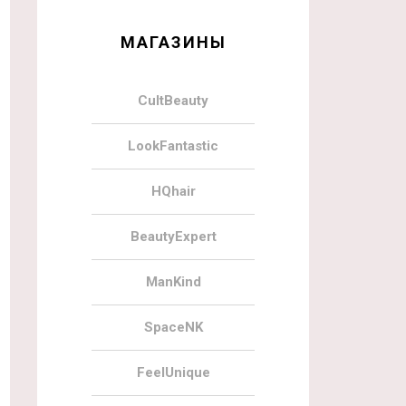
МАГАЗИНЫ
CultBeauty
LookFantastic
HQhair
BeautyExpert
ManKind
SpaceNK
FeelUnique