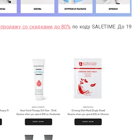
аспродажу со скидками до 80%
по коду SALETIME. До 19