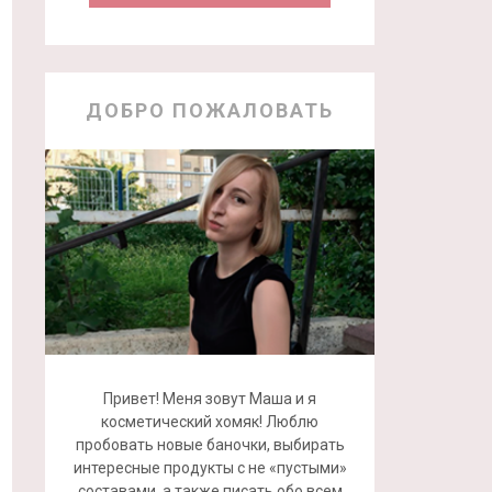
ДОБРО ПОЖАЛОВАТЬ
Привет! Меня зовут Маша и я
косметический хомяк! Люблю
пробовать новые баночки, выбирать
интересные продукты с не «пустыми»
составами, а также писать обо всем