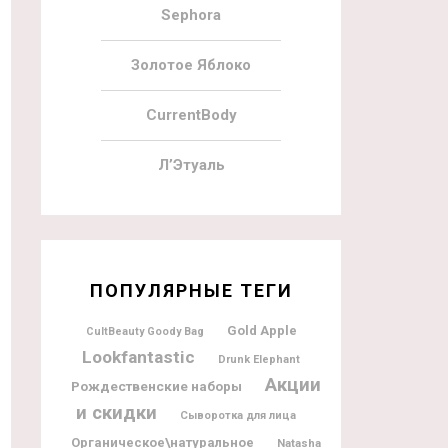
Sephora
Золотое Яблоко
CurrentBody
Л’Этуаль
ПОПУЛЯРНЫЕ ТЕГИ
Gold Apple
CultBeauty Goody Bag
Lookfantastic
Drunk Elephant
Акции
Рождественские наборы
и скидки
Сыворотка для лица
Органическое\натуральное
Natasha