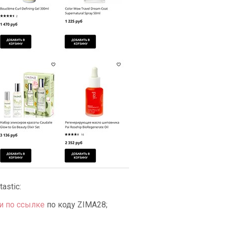
astic:
и по ссылке
по коду ZIMA28;