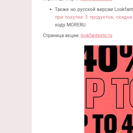
Также но русской версии Lookfant
при покупке 3 продуктов, скидка
коду MORERU.
Страница акции:
lookfantastic.ru