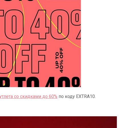
аутлета со скидками до 60%
по коду EXTRA10.