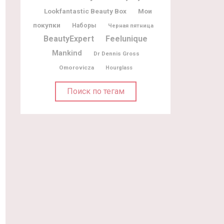
Lookfantastic Beauty Box
Мои
покупки
Наборы
Черная пятница
BeautyExpert
Feelunique
Mankind
Dr Dennis Gross
Omorovicza
Hourglass
Поиск по тегам