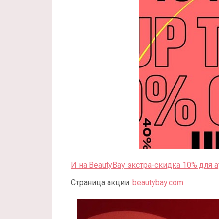
И на BeautyBay экстра-скидка 10% для 
Страница акции:
beautybay.com