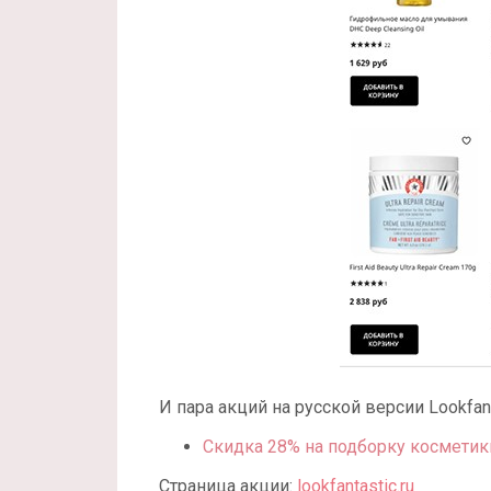
И пара акций на русской версии Lookfant
Скидка 28% на подборку косметик
Страница акции:
lookfantastic.ru