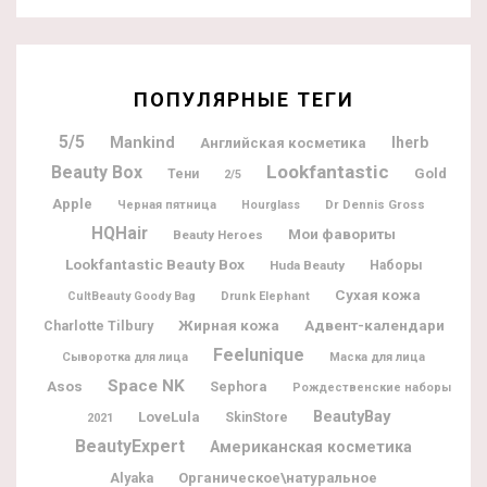
ПОПУЛЯРНЫЕ ТЕГИ
5/5
Mankind
Iherb
Английская косметика
Lookfantastic
Beauty Box
Gold
Тени
2/5
Apple
Dr Dennis Gross
Черная пятница
Hourglass
HQHair
Мои фавориты
Beauty Heroes
Lookfantastic Beauty Box
Huda Beauty
Наборы
Сухая кожа
CultBeauty Goody Bag
Drunk Elephant
Жирная кожа
Адвент-календари
Charlotte Tilbury
Feelunique
Сыворотка для лица
Маска для лица
Space NK
Asos
Sephora
Рождественские наборы
BeautyBay
LoveLula
SkinStore
2021
BeautyExpert
Американская косметика
Alyaka
Органическое\натуральное