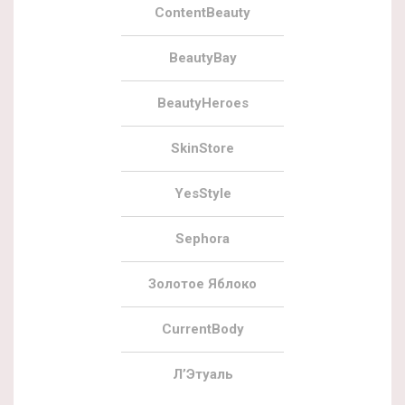
ContentBeauty
BeautyBay
BeautyHeroes
SkinStore
YesStyle
Sephora
Золотое Яблоко
CurrentBody
Л’Этуаль