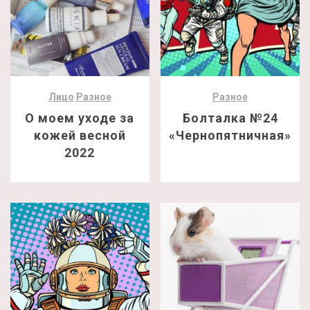
Лицо
Разное
Разное
О моем уходе за
Болталка №24
кожей весной
«Чернопятничная»
2022