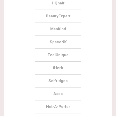
HQhair
BeautyExpert
ManKind
SpaceNK
FeelUnique
iHerb
Selfridges
Asos
Net-A-Porter