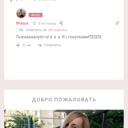
Автор
Маша
3 лет назад
Ответить на
Железочка
Пожааааалуйста!🌷🌷🌷 И с покупками!🥰🥰🥰
Ответить
0
ДОБРО ПОЖАЛОВАТЬ