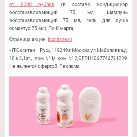
от 8000 рублей
(в составе кондиционер
восстанавливающий 75 мл, шампунь
восстанавливающий 75 мл, гель для душа
османтус 75 мл). По 8 марта.
Страница акции:
loccitane.ru
«Л’Окситан Рус»,119049,г.Москва,ул.Шаболовка,д.
10,к.2,1эт., пом.№I,ч.ком.№2,ОГРН1067746721239.
Не является офертой. Реклама.