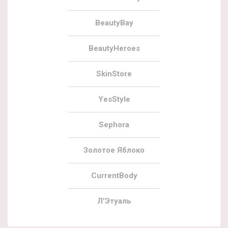
BeautyBay
BeautyHeroes
SkinStore
YesStyle
Sephora
Золотое Яблоко
CurrentBody
Л’Этуаль