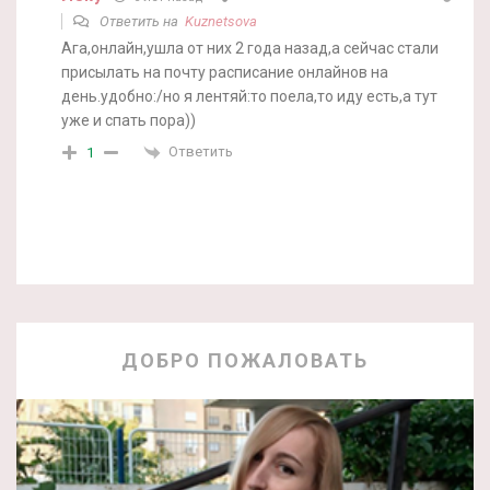
Ответить на
Kuznetsova
Ага,онлайн,ушла от них 2 года назад,а сейчас стали
присылать на почту расписание онлайнов на
день.удобно:/но я лентяй:то поела,то иду есть,а тут
уже и спать пора))
Ответить
1
ДОБРО ПОЖАЛОВАТЬ