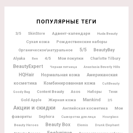
ПОПУЛЯРНЫЕ ТЕГИ
Адвент-календари
3/5
SkinStore
Huda Beauty
Рождественские наборы
Сухая кожа
5/5
BeautyBay
Органическое\натуральное
Мои покупки
Alyaka
4/5
Charlotte Tilbury
Ren
BeautyExpert
Черная пятница
Anastasia Beverly Hills
HQHair
Нормальная кожа
Американская
косметика
Комбинированная кожа
CultBeauty
Content Beauty
Asos
Наборы
Тени
Goody Bag
Жирная кожа
Mankind
Gold Apple
2/5
Акции и скидки
Мои
Английская косметика
фавориты
Sephora
Сыворотка для лица
Hourglass
Beauty Box
Beauty Heroes
Elemis
Drunk Elephant
Feelunique