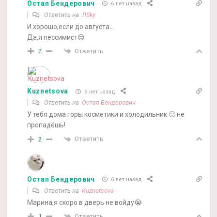
Остап Бендерович
6 лет назад
Ответить на
ЛSky
И хорошо,если до августа…
Да,я пессимист😔
Ответить
2
Kuznetsova
6 лет назад
Ответить на
Остап Бендерович
У тебя дома горы косметики и холодильник 🙂 не
пропадёшь!
Ответить
2
Остап Бендерович
6 лет назад
Ответить на
Kuznetsova
Марина,я скоро в дверь не войду😭
Ответить
1