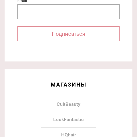
Email
МАГАЗИНЫ
CultBeauty
LookFantastic
HQhair