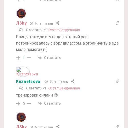
ЛSky
6 лет назад
Ответить на
Остап Бендерович
Блин,я тоже,за эту неделю целый раз
потренировалась с ворлдклассом, а ограничить в еде
мало помогает:(
Ответить
1
Kuznetsova
6 лет назад
Ответить на
Остап Бендерович
тренировки онлайн 🙂
Ответить
0
ЛSky
6 лет назад