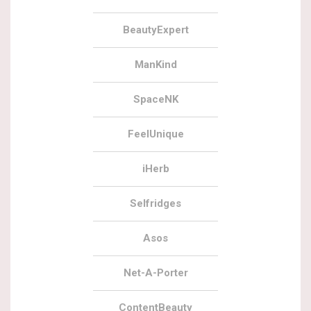
BeautyExpert
ManKind
SpaceNK
FeelUnique
iHerb
Selfridges
Asos
Net-A-Porter
ContentBeauty