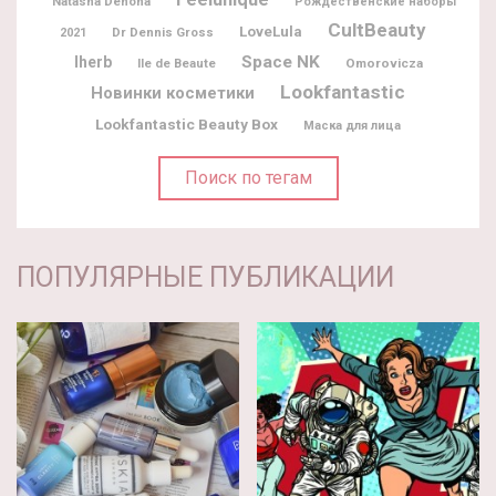
Natasha Denona
Рождественские наборы
CultBeauty
LoveLula
Dr Dennis Gross
2021
Space NK
Iherb
Ile de Beaute
Omorovicza
Lookfantastic
Новинки косметики
Lookfantastic Beauty Box
Маска для лица
Поиск по тегам
ПОПУЛЯРНЫЕ ПУБЛИКАЦИИ