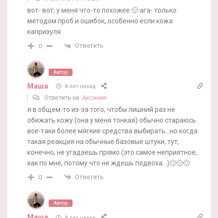
вот- вот, у меня что-то похожее 🙁 ага- только
методом проб и ошибок, особенно если кожа
капризуля
Ответить
0
Автор
Маша
8 лет назад
Ответить на
Аксиния
я в общем-то из-за того, чтобы лишний раз не
обижать кожу (она у меня тонкая) обычно стараюсь
все-таки более мягкие средства выбирать…но когда
такая реакция на обычные базовые штуки, тут,
конечно, не угадаешь прямо (это самое неприятное,
как по мне, потому что не ждешь подвоха…)🙁🙁🙁
Ответить
0
Автор
Маша
8 лет назад