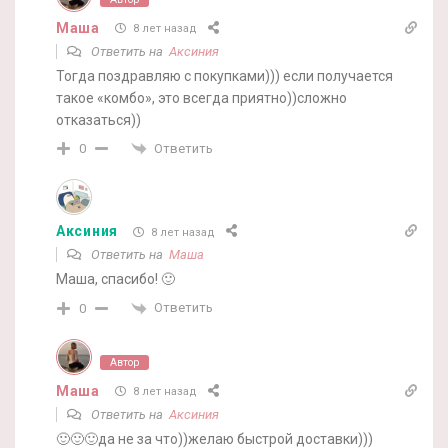
Маша
8 лет назад
Ответить на
Аксиния
Тогда поздравляю с покупками))) если получается
такое «комбо», это всегда приятно))сложно
отказаться))
Ответить
0
Аксиния
8 лет назад
Ответить на
Маша
Маша, спасибо! 🙂
Ответить
0
Автор
Маша
8 лет назад
Ответить на
Аксиния
🙂🙂🙂да не за что))желаю быстрой доставки)))