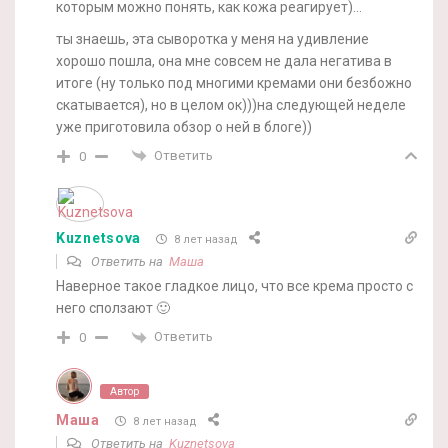
которым можно понять, как кожа реагирует)…
ты знаешь, эта сыворотка у меня на удивление
хорошо пошла, она мне совсем не дала негатива в
итоге (ну только под многими кремами они безбожно
скатывается), но в целом ок)))на следующей неделе
уже приготовила обзор о ней в блоге))
Ответить
0
Kuznetsova
8 лет назад
Ответить на
Маша
Наверное такое гладкое лицо, что все крема просто с
него сползают 🙂
Ответить
0
Автор
Маша
8 лет назад
Ответить на
Kuznetsova