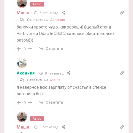
Автор
Маша
8 лет назад
Ответить на
Аксиния
баночки просто чудо, как хороши)))целый стенд
Herbivore и Odacite😍😍😍хотелось обнять их всех
разом)))
Ответить
0
Аксиния
8 лет назад
Ответить на
Маша
я наверное всю зарплату от счастья в спейсе
оставила бы)
Ответить
0
Автор
Маша
8 лет назад