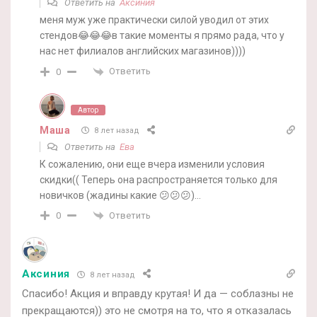
Ответить на
Аксиния
меня муж уже практически силой уводил от этих
стендов😂😂😂в такие моменты я прямо рада, что у
нас нет филиалов английских магазинов))))
Ответить
0
Автор
Маша
8 лет назад
Ответить на
Ева
К сожалению, они еще вчера изменили условия
скидки(( Теперь она распространяется только для
новичков (жадины какие 😕😕😕)…
Ответить
0
Аксиния
8 лет назад
Спасибо! Акция и вправду крутая! И да — соблазны не
прекращаются)) это не смотря на то, что я отказалась