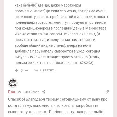
хаха😂😂😂)))да-да, даже массажеры
проскальзывают)))а если серьезно, вот прямо очень
всем советую взять пробник этой сыворотки, я пока в
полнейшем восторге…меня тут продуло в гостинице
под кондиционером в последний день в Манчестере
и кожа стала такая, совсем не классная на вид (и
поры все грязные, и шелушения наметились, и
вообще общий вид не очень), вчера на ночь
добавила пару капель сыворотки в уход, сегодня
визуально кожа выглядит просто отлично (жаль,
нельзя ее как-то в нос тоже закапать😂😂😂)…
Ответить
0
Ева
8 лет назад
Спасибо! Благодаря твоему сегодняшнему отзыву про
колд плазму, вспомнила, что хотела попробовать
сыворотку для век от Perricone, а тут как раз комбо!