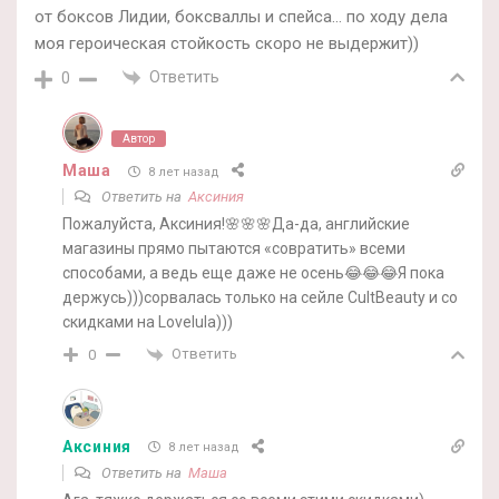
от боксов Лидии, боксваллы и спейса… по ходу дела
моя героическая стойкость скоро не выдержит))
Ответить
0
Автор
Маша
8 лет назад
Ответить на
Аксиния
Пожалуйста, Аксиния!🌸🌸🌸Да-да, английские
магазины прямо пытаются «совратить» всеми
способами, а ведь еще даже не осень😂😂😂Я пока
держусь)))сорвалась только на сейле CultBeauty и со
скидками на Lovelula)))
Ответить
0
Аксиния
8 лет назад
Ответить на
Маша