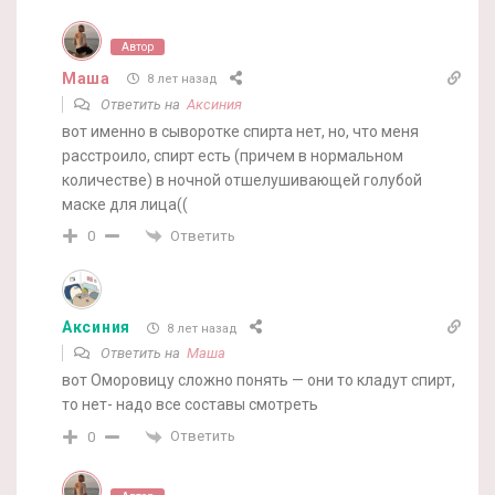
Автор
Маша
8 лет назад
Ответить на
Аксиния
вот именно в сыворотке спирта нет, но, что меня
расстроило, спирт есть (причем в нормальном
количестве) в ночной отшелушивающей голубой
маске для лица((
Ответить
0
Аксиния
8 лет назад
Ответить на
Маша
вот Оморовицу сложно понять — они то кладут спирт,
то нет- надо все составы смотреть
Ответить
0