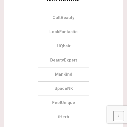
CultBeauty
LookFantastic
HQhair
BeautyExpert
ManKind
SpaceNK
FeelUnique
↓
iHerb