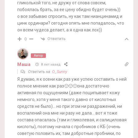
гликолькой того, не дружу от слова совсем,
побоялась брать, за ее цену обидно будет очень))
о все забываю спросить, ну как там нианцинамид и
цинк ординари? сегодня опять мне попадалось, что
он всем чудеса делает, а я одна как лох))
Ответить
0
Автор
Маша
8 лет назад
Ответить на
O_Sunny
Я думаю, я к осени как раз уже успею составить о ней
полное мнение как раз🙂🙂🙂она достаточно
активная по ощущениям (даже пощипывает кожу
немного, хотя у меня такого давно от кислотных
средств не было)… но при этом ни раздражений, ни
воспалений она мне ни разу не дала… вот я тоже
состава опасалась (там и гликолевая, и салициловая
кислоты), поэтому начала с пробников с КБ (очень
советую половить их, там добротные пробники, по