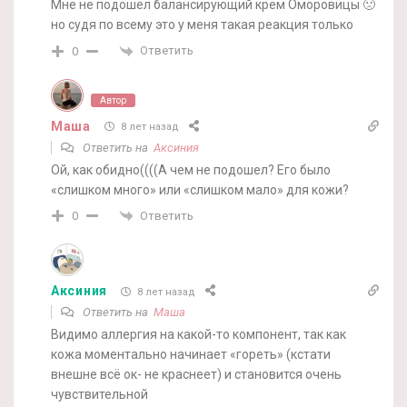
Мне не подошёл балансирующий крем Оморовицы 🙁
но судя по всему это у меня такая реакция только
Ответить
0
Автор
Маша
8 лет назад
Ответить на
Аксиния
Ой, как обидно((((А чем не подошел? Его было
«слишком много» или «слишком мало» для кожи?
Ответить
0
Аксиния
8 лет назад
Ответить на
Маша
Видимо аллергия на какой-то компонент, так как
кожа моментально начинает «гореть» (кстати
внешне всё ок- не краснеет) и становится очень
чувствительной