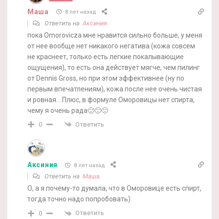
Маша
8 лет назад
Ответить на
Аксиния
пока Omorovicza мне нравится сильно больше, у меня
от нее вообще нет никакого негатива (кожа совсем
не краснеет, только есть легкие покалывающие
ощущения), то есть она действует мягче, чем пилинг
от Dennis Gross, но при этом эффективнее (ну по
первым впечатлениям), кожа после нее очень чистая
и ровная… Плюс, в формуле Оморовицы нет спирта,
чему я очень рада🙂🙂🙂
Ответить
0
Аксиния
8 лет назад
Ответить на
Маша
О, а я почему-то думала, что в Оморовице есть спирт,
тогда точно надо попробовать)
Ответить
0