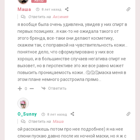
Автор
Маша
8 лет назад
Ответить на
Аксиния
я вообще была очень удивлена, увидев у них спирт в
первых позициях…я как-то не ожидала такого от
этого бренда, все-таки они делают косметику,
скажем так, с поправкой на чувствительность кожи…
понятное дело, что сформулировано у них все
хорошо, и в большинстве случаев негатива спирт не
вызовет, но в перспективе это же все равно может
повысить проницаемость кожи…🤔🤔🤔маска меня в
этом плане немного расстроила прямо…
Ответить
0
O_Sunny
8 лет назад
Ответить на
Маша
ой расскажешь потом про нее подробнее) я на нее
слюни пускаю давно после их ночной маски, но я ж с