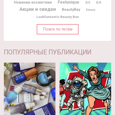
Feelunique
Новинки косметики
3/5
4/5
Акции и скидки
BeautyBay
Elemis
Lookfantastic Beauty Box
Поиск по тегам
ПОПУЛЯРНЫЕ ПУБЛИКАЦИИ