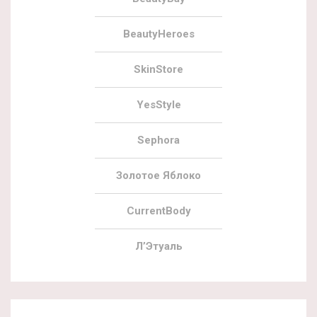
BeautyHeroes
SkinStore
YesStyle
Sephora
Золотое Яблоко
CurrentBody
Л’Этуаль