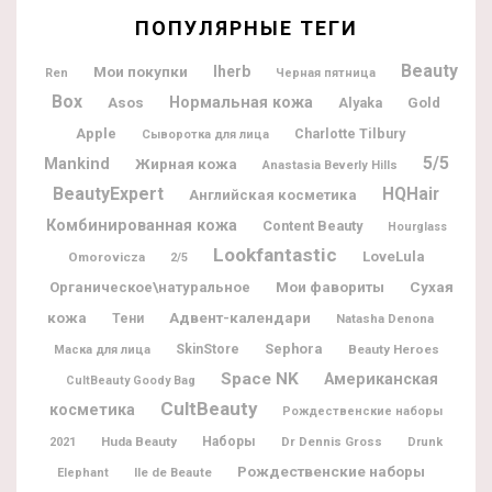
ПОПУЛЯРНЫЕ ТЕГИ
Beauty
Мои покупки
Iherb
Ren
Черная пятница
Box
Нормальная кожа
Asos
Alyaka
Gold
Apple
Charlotte Tilbury
Сыворотка для лица
5/5
Mankind
Жирная кожа
Anastasia Beverly Hills
BeautyExpert
HQHair
Английская косметика
Комбинированная кожа
Content Beauty
Hourglass
Lookfantastic
LoveLula
Omorovicza
2/5
Мои фавориты
Органическое\натуральное
Сухая
Адвент-календари
кожа
Тени
Natasha Denona
Sephora
SkinStore
Beauty Heroes
Маска для лица
Space NK
Американская
CultBeauty Goody Bag
CultBeauty
косметика
Рождественские наборы
Huda Beauty
Наборы
Dr Dennis Gross
2021
Drunk
Рождественские наборы
Ile de Beaute
Elephant