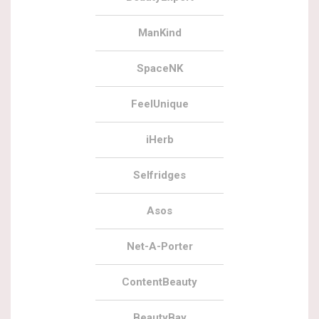
ManKind
SpaceNK
FeelUnique
iHerb
Selfridges
Asos
Net-A-Porter
ContentBeauty
BeautyBay