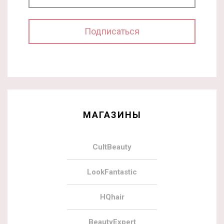
МАГАЗИНЫ
CultBeauty
LookFantastic
HQhair
BeautyExpert