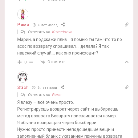
Рима
6 лет назад
Ответить на
Kuznetsova
Марин, а подскажи плиз… я помню ты там что то по
асос по возврату спрашивал…. делала? Я так
навсякий случай…. как оно происходит?
Ответить
0
Stich
6 лет назад
Ответить на
Рима
Я влезу — всё очень просто.
Регистрируешь возврат через сайт, и выбираешь
метод возврата.Возврату присваивается номер.
Я обычно возвращаю через боксберри.
Нужно просто принести неподошедшие вещи и
заполненный бланк с указанием причины возврата