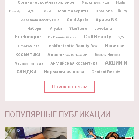
Органическое\натуральное
Huda
Маска для лица
Мои фавориты
4/5
Charlotte Tilbury
Beauty
Тени
Space NK
Gold Apple
Anastasia Beverly Hills
Alyaka
LoveLula
Наборы
SkinStore
CultBeauty
Feelunique
3/5
Dr Dennis Gross
Новинки
Lookfantastic Beauty Box
Omorovicza
косметики
Адвент-календари
Beauty Heroes
Акции и
Английская косметика
Черная пятница
скидки
Нормальная кожа
Content Beauty
Поиск по тегам
ПОПУЛЯРНЫЕ ПУБЛИКАЦИИ