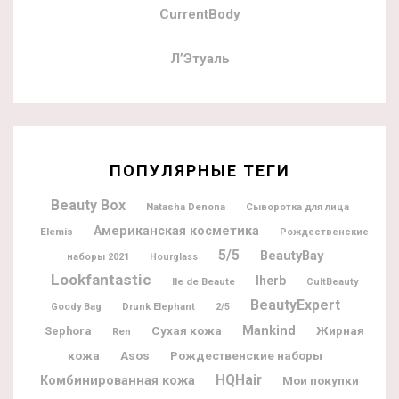
CurrentBody
Л’Этуаль
ПОПУЛЯРНЫЕ ТЕГИ
Beauty Box
Natasha Denona
Сыворотка для лица
Американская косметика
Elemis
Рождественские
5/5
BeautyBay
наборы 2021
Hourglass
Lookfantastic
Iherb
Ile de Beaute
CultBeauty
BeautyExpert
Goody Bag
Drunk Elephant
2/5
Mankind
Жирная
Sephora
Сухая кожа
Ren
кожа
Рождественские наборы
Asos
HQHair
Комбинированная кожа
Мои покупки