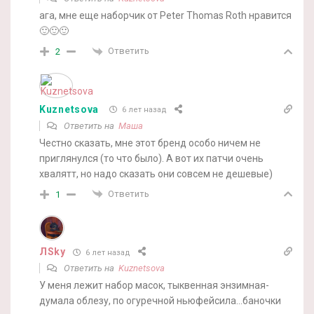
ага, мне еще наборчик от Peter Thomas Roth нравится
🙂🙂🙂
Ответить
2
Kuznetsova
6 лет назад
Ответить на
Маша
Честно сказать, мне этот бренд особо ничем не
приглянулся (то что было). А вот их патчи очень
хвалятт, но надо сказать они совсем не дешевые)
Ответить
1
ЛSky
6 лет назад
Ответить на
Kuznetsova
У меня лежит набор масок, тыквенная энзимная-
думала облезу, по огуречной ньюфейсила…баночки