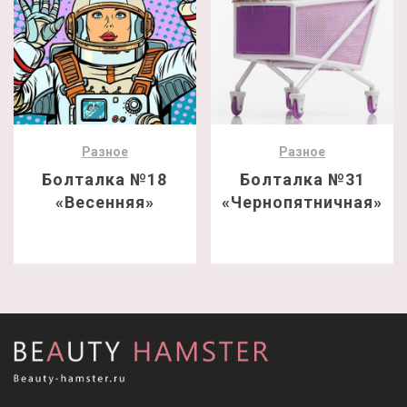
Разное
Разное
Болталка №18
Болталка №31
«Весенняя»
«Чернопятничная»