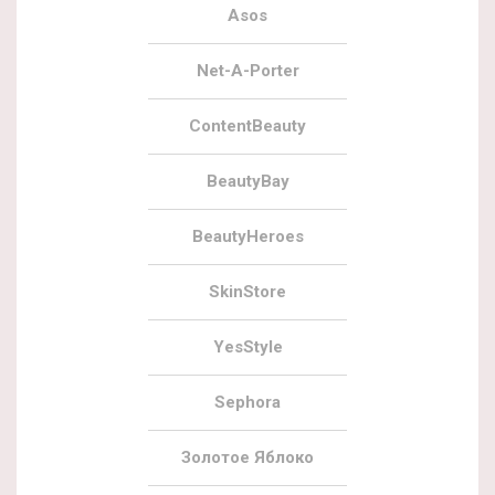
Asos
Net-A-Porter
ContentBeauty
BeautyBay
BeautyHeroes
SkinStore
YesStyle
Sephora
Золотое Яблоко