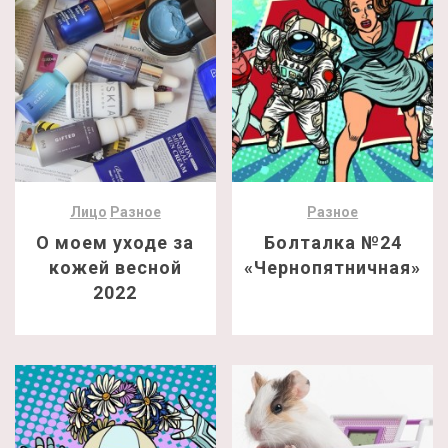
Лицо
Разное
Разное
О моем уходе за
Болталка №24
кожей весной
«Чернопятничная»
2022