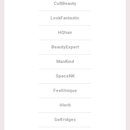
CultBeauty
LookFantastic
HQhair
BeautyExpert
ManKind
SpaceNK
FeelUnique
iHerb
Selfridges