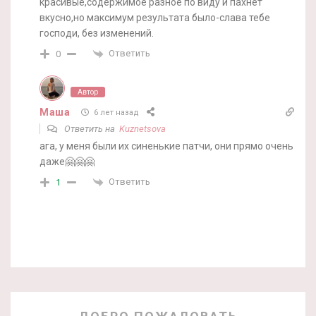
красивые,содержимое разное по виду и пахнет
вкусно,но максимум результата было-слава тебе
господи, без изменений.
Ответить
0
Автор
Маша
6 лет назад
Ответить на
Kuznetsova
ага, у меня были их синенькие патчи, они прямо очень
даже🤗🤗🤗
Ответить
1