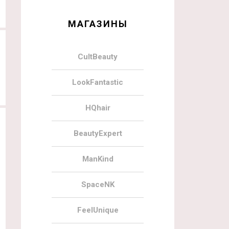
МАГАЗИНЫ
CultBeauty
LookFantastic
HQhair
BeautyExpert
ManKind
SpaceNK
FeelUnique