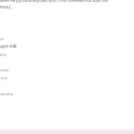
сание на русской версии просто не обновилось еще (на
лось)…
ша
здун-я😭
ить
назад
а
Эля
тветить