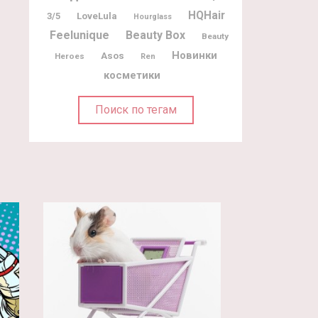
HQHair
3/5
LoveLula
Hourglass
Feelunique
Beauty Box
Beauty
Новинки
Asos
Heroes
Ren
косметики
Поиск по тегам