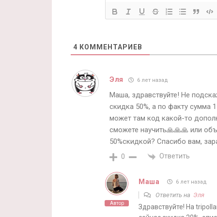
4
КОММЕНТАРИЕВ
Эля
6 лет назад
Маша, здравствуйте! Не подскажи
скидка 50%, а по факту сумма 1
может там код какой-то допол
сможете научить🙏🙏🙏 или объ
50%скидкой? Спасибо вам, зара
Ответить
0
Маша
6 лет назад
Ответить на
Эля
Автор
Здравствуйте! На tripoll