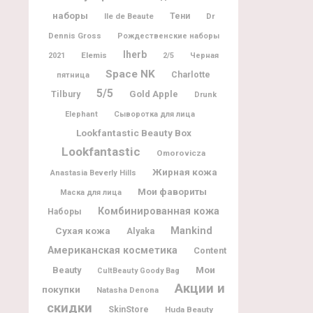
наборы
Ile de Beaute
Тени
Dr
Dennis Gross
Рождественские наборы
Iherb
Elemis
2021
2/5
Черная
Space NK
Charlotte
пятница
5/5
Tilbury
Gold Apple
Drunk
Elephant
Сыворотка для лица
Lookfantastic Beauty Box
Lookfantastic
Omorovicza
Жирная кожа
Anastasia Beverly Hills
Мои фавориты
Маска для лица
Комбинированная кожа
Наборы
Mankind
Сухая кожа
Alyaka
Американская косметика
Content
Мои
Beauty
CultBeauty Goody Bag
Акции и
покупки
Natasha Denona
скидки
SkinStore
Huda Beauty