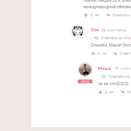
сейчас скидка 20%, опи
международной обнови
Ответить
0
Эля
6 лет назад
Ответить на
Ма
Спасибо, Маша! Опо
Ответ
0
Маша
6 лет 
Ответить н
Автор
не за что😊😊😊
О
0