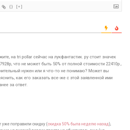
{}
[+]
те, на tri pollar сейчас на лукфантастик. ру стоит значек
7928р, что не может быть 50% от полной стоимости 22410р.,
нительный нужен или я что-то не понимаю? Может вы
яснить, как его заказать все-же с этой заявленной ими
нее за ответ.
ar уже поправили скидку (
скидка 50% была неделю назад
),