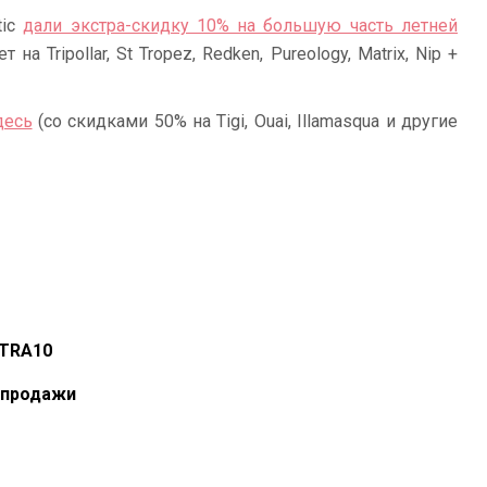
tic
дали экстра-скидку 10% на большую часть летней
а Tripollar, St Tropez, Redken, Pureology, Matrix, Nip +
десь
(со скидками 50% на Tigi, Ouai, Illamasqua и другие
XTRA10
спродажи