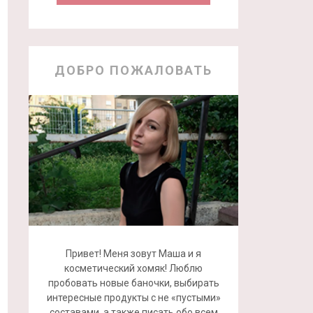
ДОБРО ПОЖАЛОВАТЬ
Привет! Меня зовут Маша и я
косметический хомяк! Люблю
пробовать новые баночки, выбирать
интересные продукты с не «пустыми»
составами, а также писать обо всем