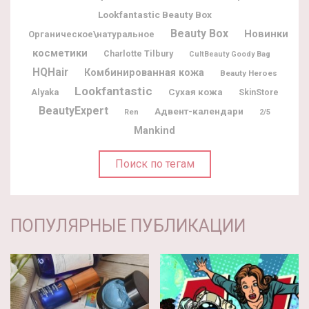
Lookfantastic Beauty Box
Beauty Box
Новинки
Органическое\натуральное
косметики
Charlotte Tilbury
CultBeauty Goody Bag
HQHair
Комбинированная кожа
Beauty Heroes
Lookfantastic
Alyaka
Сухая кожа
SkinStore
BeautyExpert
Адвент-календари
Ren
2/5
Mankind
Поиск по тегам
ПОПУЛЯРНЫЕ ПУБЛИКАЦИИ