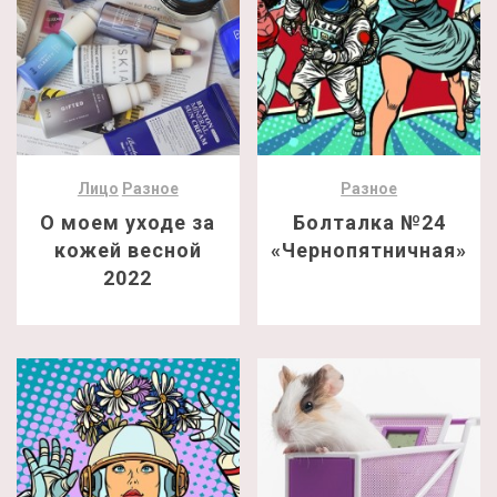
Лицо
Разное
Разное
О моем уходе за
Болталка №24
кожей весной
«Чернопятничная»
2022