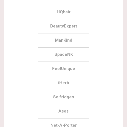
HQhair
BeautyExpert
ManKind
SpaceNK
FeelUnique
iHerb
Selfridges
Asos
Net-A-Porter