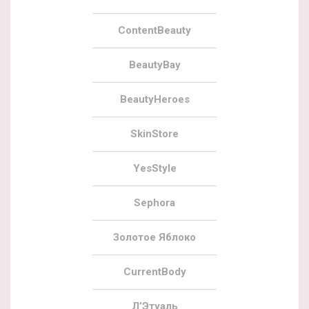
ContentBeauty
BeautyBay
BeautyHeroes
SkinStore
YesStyle
Sephora
Золотое Яблоко
CurrentBody
Л’Этуаль