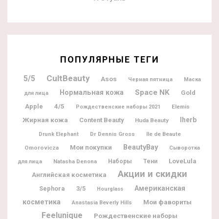
ПОПУЛЯРНЫЕ ТЕГИ
CultBeauty
5/5
Asos
Черная пятница
Маска
Space NK
Нормальная кожа
Gold
для лица
Apple
4/5
Elemis
Рождественские наборы 2021
Жирная кожа
Iherb
Content Beauty
Huda Beauty
Dr Dennis Gross
Ile de Beaute
Drunk Elephant
BeautyBay
Мои покупки
Omorovicza
Сыворотка
LoveLula
Natasha Denona
Наборы
Тени
для лица
Акции и скидки
Английская косметика
Американская
Sephora
3/5
Hourglass
косметика
Мои фавориты
Anastasia Beverly Hills
Feelunique
Рождественские наборы