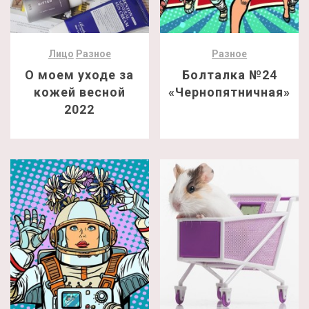
Лицо
Разное
Разное
О моем уходе за
Болталка №24
кожей весной
«Чернопятничная»
2022