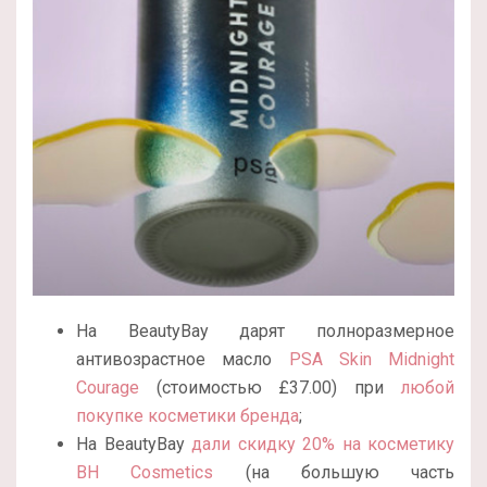
На BeautyBay дарят полноразмерное
антивозрастное масло
PSA Skin Midnight
Courage
(стоимостью £37.00) при
любой
покупке косметики бренда
;
На BeautyBay
дали скидку 20% на косметику
BH Cosmetics
(на большую часть