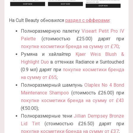
На Cult Beauty обновился
раздел с офферами
:
Полноразмерную палетку
Viseart Petit Pro IV
Palette
(стоимостью £25.00) дарят при
покупке косметики бренда на сумму от £70
;
Румяна и хайлайтер
Kjaer Weis Blush &
Highlight Duo
в оттенках Radiance и Suntouched
(0.9 мл) дарят при
покупке косметики бренда
на сумму от £65
;
Полноразмерный шампунь
Olaplex No 4 Bond
Maintenance Shampoo
(стоимость
£
26.00)
при
покупке косметики бренда на сумму от £43
(
€5
0.00);
Полноразмерные тени
Jillian Dempsey Bronze
Lid Tint
(стоимостью £26.50) дарят при
покупке косметики бренда на сумму от £37
;