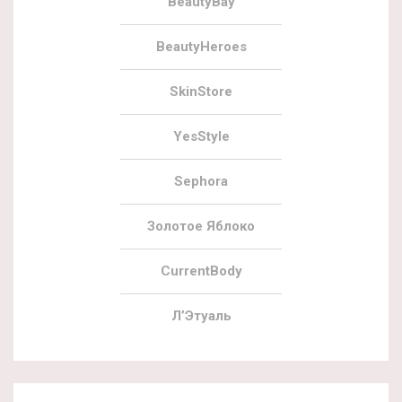
BeautyBay
BeautyHeroes
SkinStore
YesStyle
Sephora
Золотое Яблоко
CurrentBody
Л’Этуаль