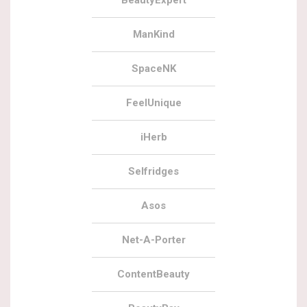
BeautyExpert
ManKind
SpaceNK
FeelUnique
iHerb
Selfridges
Asos
Net-A-Porter
ContentBeauty