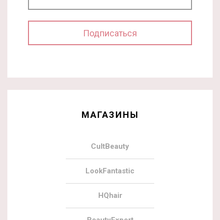
МАГАЗИНЫ
CultBeauty
LookFantastic
HQhair