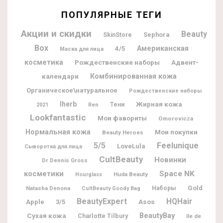
ПОПУЛЯРНЫЕ ТЕГИ
Акции и скидки
Beauty
Sephora
SkinStore
Box
Американская
4/5
Маска для лица
косметика
Рождественские наборы
Адвент-
календари
Комбинированная кожа
Органическое\натуральное
Рождественские наборы
Iherb
Жирная кожа
Тени
2021
Ren
Lookfantastic
Мои фавориты
Omorovicza
Нормальная кожа
Мои покупки
Beauty Heroes
5/5
Feelunique
LoveLula
Сыворотка для лица
CultBeauty
Новинки
Dr Dennis Gross
косметики
Space NK
Huda Beauty
Hourglass
Gold
Natasha Denona
Наборы
CultBeauty Goody Bag
BeautyExpert
HQHair
Apple
3/5
Asos
BeautyBay
Сухая кожа
Charlotte Tilbury
Ile de