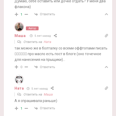
Думаю, себе оставить или дочке отдать? У меня два
флакона)
Ответить
1
Автор
Маша
5 лет назад
Ответить на
Ната
так можно же в болталку со всеми оффтопами писать
🤷‍♀️🤷‍♀️🤷‍♀️ про масло есть пост в блоге (оно точечное
для нанесения на прыщики)…
Ответить
0
Ната
5 лет назад
Ответить на
Маша
А я спрашивала раньше)
Ответить
1