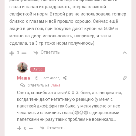
глаза и начал их раздражать, стёрла влажной
салфеткой и норм. Второй раз не использовала топпер
близко к глазам и всё прошло хорошо. Сейчас ещё
акция в рив гош, при покупке дают купон на 500₽ и
можно на диор использовать, например, я так и
сделала, за 3 тр тоже норм получилось)
Ответить
0
Автор
Маша
5 лет назад
Ответить на
Лана
Света, спасибо за отзыв!🌷🌷🌷 блин, это неприятно,
когда тени дают негативную реакцию (у меня с
палеткой джеффри так было, у меня ужасно от нее
чесались и слезились глаза)😓😓😓 с диоровскими
палетками ни разу таких проблем не возникало…
Ответить
0