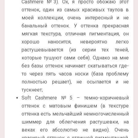
Cashmere №3). Ох, я просто обожаю этот
оттенок, один из самых красивых таупов в
моей коллекции, очень интересный и не
банальный оттенок. У оттенка прекрасная
мягкая текстура, отличная пигментация, он
хорошо наносится, невероятно легко
растушевывается (из серии тех теней,
которые тушуют сами себя). Однако на мне
без базы оттенок начинает скатываться где-
то через пять часов носки (база проблему
полностью решает), не осыпается и не
тускнеет;
Soft Cashmere №5 – темно-коричневый
оттенок с матовым финишем (в текстуре
оттенка есть мельчайший немногочисленный
шиммер для облегчения растушевки, на
веках его абсолютно не видно). Очень
красивый оттенок с отличной пигментацией,