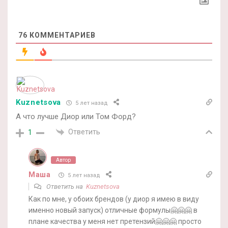
76
КОММЕНТАРИЕВ
Kuznetsova
5 лет назад
А что лучше Диор или Том Форд?
Ответить
1
Автор
Маша
5 лет назад
Ответить на
Kuznetsova
Как по мне, у обоих брендов (у диор я имею в виду
именно новый запуск) отличные формулы🤗🤗🤗 в
плане качества у меня нет претензий🤗🤗🤗 просто