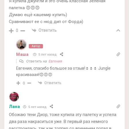
Я купила джунгли и это очень классная Зеленая
палетка 😍😍😍
Думаю ещё кашемир купить)
Сравнивают ее с нюд дип от Форда)
Ответить
0
Автор
Маша
5 лет назад
Ответить на
Евгения
Евгения, спасибо большое за отзыв!🌷🌷🌷 Jungle
красивааая!😍😍😍
Ответить
0
Лана
5 лет назад
Обожаю тени Диор, тоже купила эту палетку и успела
два раза накраситься уже. В первый раз немного
расстроилась, так как топпер со временем попал в