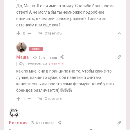
Да, Маша. Я ее и имела ввиду. Спасибо большое за
ответ! А не могла бы ты немножко подробнее
написать, в чем они совсем разные? Только по
оттенкам или еще как?
Ответить
0
Автор
Маша
5 лет назад
Ответить на
Наталья
как по мне, они в принципе (не то, чтобы какие-то
лучше, какие-то хуже, обе палетки я считаю
качественными, просто сама формула теней у этих
брендов различается)🤗🤗🤗
Ответить
1
Евгения
5 лет назад