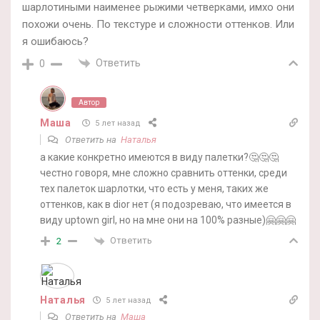
шарлотиными наименее рыжими четверками, имхо они
похожи очень. По текстуре и сложности оттенков. Или
я ошибаюсь?
Ответить
0
Автор
Маша
5 лет назад
Ответить на
Наталья
а какие конкретно имеются в виду палетки?🤔🤔🤔
честно говоря, мне сложно сравнить оттенки, среди
тех палеток шарлотки, что есть у меня, таких же
оттенков, как в dior нет (я подозреваю, что имеется в
виду uptown girl, но на мне они на 100% разные)🤗🤗🤗
Ответить
2
Наталья
5 лет назад
Ответить на
Маша