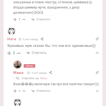
они разные в плане текстур, оттенков, шиммера (у
Форда шиммер ярче, праздничнее, у диор
деликатнее)🧐🧐🧐
Ответить
1
Ната
5 лет назад
Красивые, муж сказал бы, что они все одинаковые)))
Ответить
2
Автор
Маша
5 лет назад
Ответить на
Ната
Ахах😂😂😂у меня муж так про все палетки говорит)))
Ответить
1