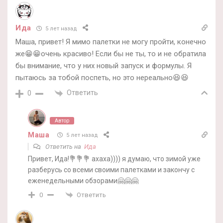
Ида
5 лет назад
Маша, привет! Я мимо палетки не могу пройти, конечно
же😁😁очень красиво! Если бы не ты, то и не обратила
бы внимание, что у них новый запуск и формулы. Я
пытаюсь за тобой поспеть, но это нереально😆😆
Ответить
0
Автор
Маша
5 лет назад
Ответить на
Ида
Привет, Ида!💐💐💐 ахаха)))) я думаю, что зимой уже
разберусь со всеми своими палетками и закончу с
еженедельными обзорами🤗🤗🤗
Ответить
0