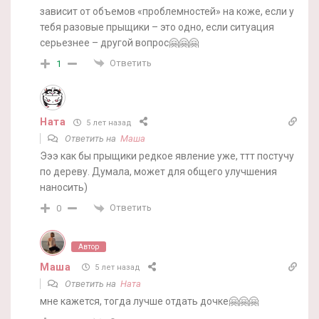
зависит от объемов «проблемностей» на коже, если у
тебя разовые прыщики – это одно, если ситуация
серьезнее – другой вопрос🤗🤗🤗
Ответить
1
Ната
5 лет назад
Ответить на
Маша
Эээ как бы прыщики редкое явление уже, ттт постучу
по дереву. Думала, может для общего улучшения
наносить)
Ответить
0
Автор
Маша
5 лет назад
Ответить на
Ната
мне кажется, тогда лучше отдать дочке🤗🤗🤗