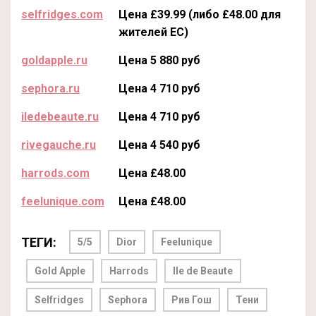
selfridges.com
Цена £39.99 (либо £48.00 для
жителей ЕС)
goldapple.ru
Цена 5 880 руб
sephora.ru
Цена 4 710 руб
iledebeaute.ru
Цена 4 710 руб
rivegauche.ru
Цена 4 540 руб
harrods.com
Цена £48.00
feelunique.com
Цена £48.00
ТЕГИ:
5/5
Dior
Feelunique
Gold Apple
Harrods
Ile de Beaute
Selfridges
Sephora
Рив Гош
Тени