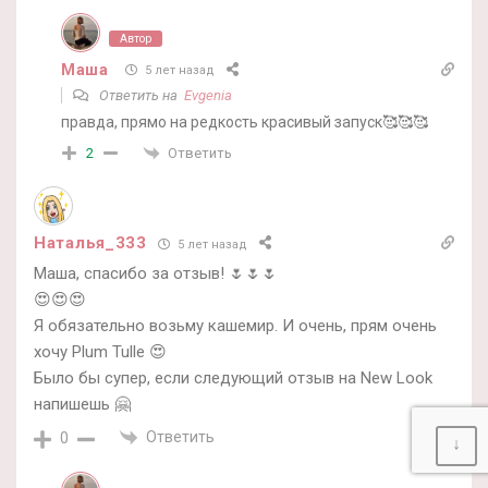
Автор
Маша
5 лет назад
Ответить на
Evgenia
правда, прямо на редкость красивый запуск🥰🥰🥰
Ответить
2
Наталья_333
5 лет назад
Маша, спасибо за отзыв! 🌷🌷🌷
😍😍😍
Я обязательно возьму кашемир. И очень, прям очень
хочу Plum Tulle 😍
Было бы супер, если следующий отзыв на New Look
напишешь 🤗
Ответить
0
↓