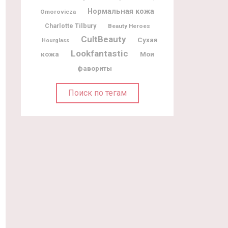
Нормальная кожа
Omorovicza
Charlotte Tilbury
Beauty Heroes
CultBeauty
Сухая
Hourglass
Lookfantastic
Мои
кожа
фавориты
Поиск по тегам