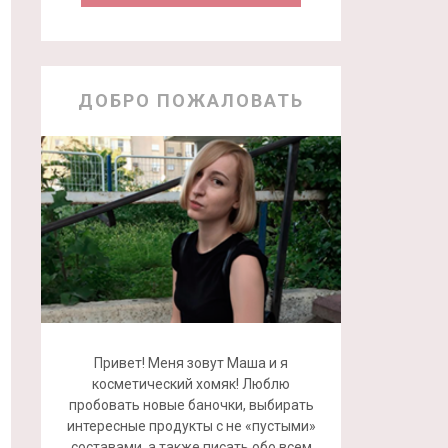
ДОБРО ПОЖАЛОВАТЬ
Привет! Меня зовут Маша и я
косметический хомяк! Люблю
пробовать новые баночки, выбирать
интересные продукты с не «пустыми»
составами, а также писать обо всем