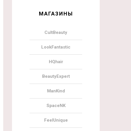
МАГАЗИНЫ
CultBeauty
LookFantastic
HQhair
BeautyExpert
ManKind
SpaceNK
FeelUnique