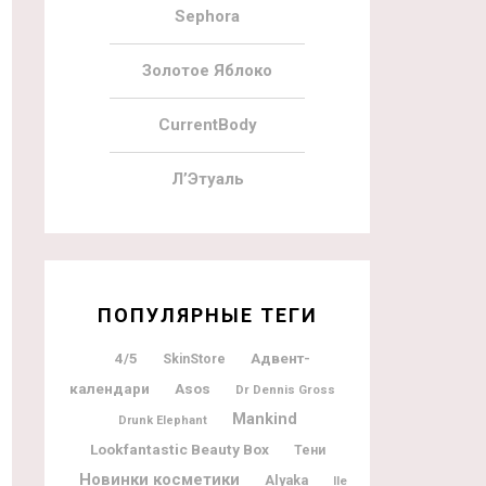
Sephora
Золотое Яблоко
CurrentBody
Л’Этуаль
ПОПУЛЯРНЫЕ ТЕГИ
Адвент-
4/5
SkinStore
календари
Asos
Dr Dennis Gross
Mankind
Drunk Elephant
Lookfantastic Beauty Box
Тени
Новинки косметики
Alyaka
Ile