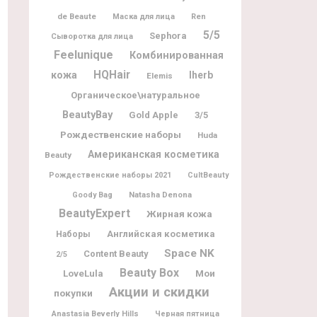
de Beaute
Маска для лица
Ren
5/5
Sephora
Сыворотка для лица
Feelunique
Комбинированная
HQHair
кожа
Iherb
Elemis
Органическое\натуральное
BeautyBay
Gold Apple
3/5
Рождественские наборы
Huda
Американская косметика
Beauty
Рождественские наборы 2021
CultBeauty
Natasha Denona
Goody Bag
BeautyExpert
Жирная кожа
Английская косметика
Наборы
Space NK
Content Beauty
2/5
Beauty Box
Мои
LoveLula
Акции и скидки
покупки
Anastasia Beverly Hills
Черная пятница