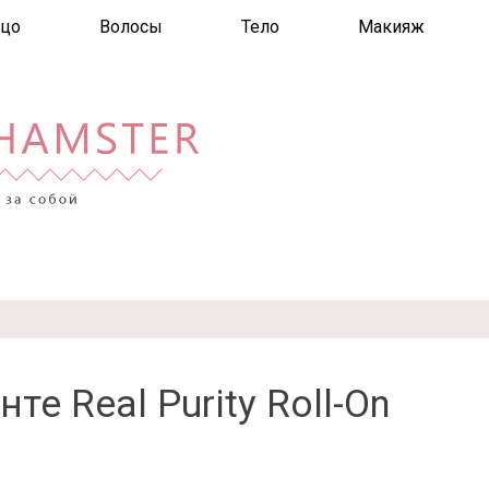
цо
Волосы
Тело
Макияж
те Real Purity Roll-On