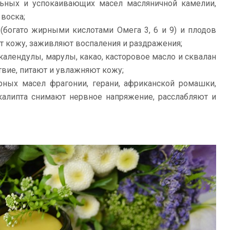
льных и успокаивающих масел масляничной камелии,
 воска;
 (богато жирными кислотами Омега 3, 6 и 9) и плодов
т кожу, заживляют воспаления и раздражения;
календулы, марулы, какао, касторовое масло и сквалан
вие, питают и увлажняют кожу;
рных масел фрагонии, герани, африканской ромашки,
калипта снимают нервное напряжение, расслабляют и