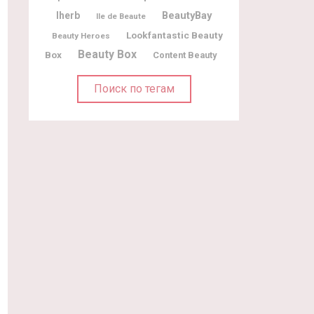
BeautyBay
Iherb
Ile de Beaute
Lookfantastic Beauty
Beauty Heroes
Beauty Box
Box
Content Beauty
Поиск по тегам