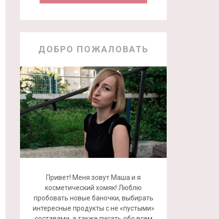
ДОБРО ПОЖАЛОВАТЬ
Привет! Меня зовут Маша и я
косметический хомяк! Люблю
пробовать новые баночки, выбирать
интересные продукты с не «пустыми»
составами, а также писать обо всем