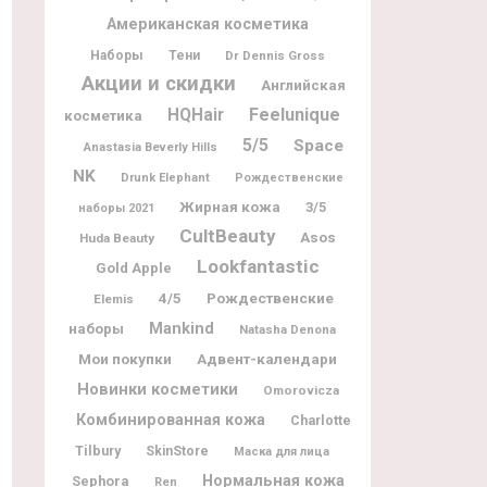
Американская косметика
Наборы
Тени
Dr Dennis Gross
Акции и скидки
Английская
Feelunique
HQHair
косметика
5/5
Space
Anastasia Beverly Hills
NK
Drunk Elephant
Рождественские
Жирная кожа
3/5
наборы 2021
CultBeauty
Asos
Huda Beauty
Lookfantastic
Gold Apple
Рождественские
4/5
Elemis
наборы
Mankind
Natasha Denona
Мои покупки
Адвент-календари
Новинки косметики
Omorovicza
Комбинированная кожа
Charlotte
Tilbury
SkinStore
Маска для лица
Нормальная кожа
Sephora
Ren