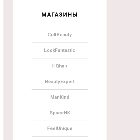
МАГАЗИНЫ
CultBeauty
LookFantastic
HQhair
BeautyExpert
ManKind
SpaceNK
FeelUnique