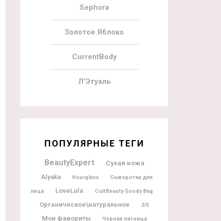
Sephora
Золотое Яблоко
CurrentBody
Л’Этуаль
ПОПУЛЯРНЫЕ ТЕГИ
BeautyExpert
Сухая кожа
Alyaka
Hourglass
Сыворотка для
LoveLula
лица
CultBeauty Goody Bag
Органическое\натуральное
2/5
Мои фавориты
Черная пятница