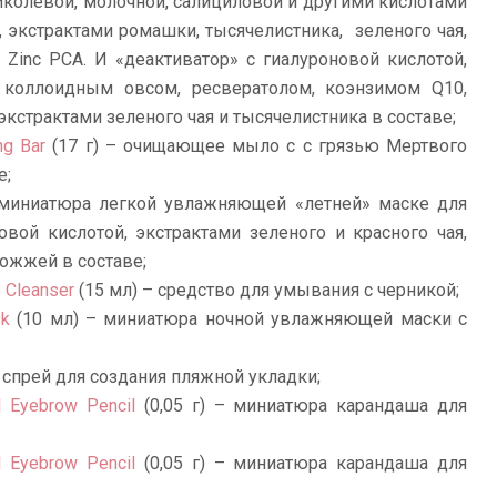
колевой, молочной, салициловой и другими кислотами
 экстрактами ромашки, тысячелистника, зеленого чая,
Zinc PCA. И «деактиватор» с гиалуроновой кислотой,
, коллоидным овсом, ресвератолом, коэнзимом Q10,
 экстрактами зеленого чая и тысячелистника в составе;
ng Bar
(17 г) – очищающее мыло с с грязью Мертвого
е;
миниатюра легкой увлажняющей «летней» маске для
овой кислотой, экстрактами зеленого и красного чая,
рожжей в составе;
 Cleanser
(15 мл) – средство для умывания с черникой;
sk
(10 мл) – миниатюра ночной увлажняющей маски с
 спрей для создания пляжной укладки;
l Eyebrow Pencil
(0,05 г) – миниатюра карандаша для
l Eyebrow Pencil
(0,05 г) – миниатюра карандаша для