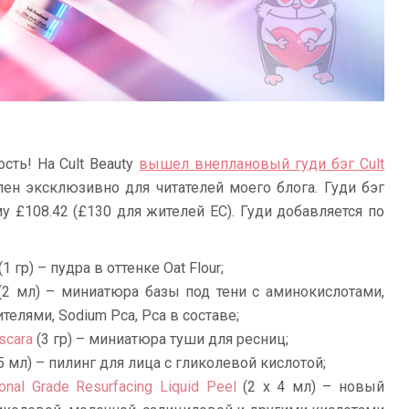
сть! На Cult Beauty
вышел внеплановый гуди бэг Cult
пен эксклюзивно для читателей моего блога. Гуди бэг
у £108.42 (£130 для жителей ЕС). Гуди добавляется по
(1 гр) – пудра в оттенке Oat Flour;
2 мл) – миниатюра базы под тени c аминокислотами,
елями, Sodium Pca, Pca в составе;
scara
(3 гр) – миниатюра туши для ресниц;
5 мл) – пилинг для лица с гликолевой кислотой;
onal Grade Resurfacing Liquid Peel
(2 х 4 мл) – новый