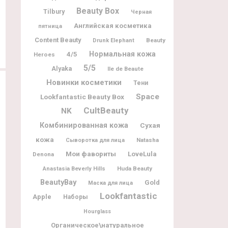
Beauty Box
Tilbury
Черная
Английская косметика
пятница
Content Beauty
Beauty
Drunk Elephant
Нормальная кожа
4/5
Heroes
5/5
Alyaka
Ile de Beaute
Новинки косметики
Тени
Space
Lookfantastic Beauty Box
CultBeauty
NK
Комбинированная кожа
Сухая
кожа
Natasha
Сыворотка для лица
Мои фавориты
LoveLula
Denona
Huda Beauty
Anastasia Beverly Hills
BeautyBay
Gold
Маска для лица
Lookfantastic
Apple
Наборы
Hourglass
Органическое\натуральное