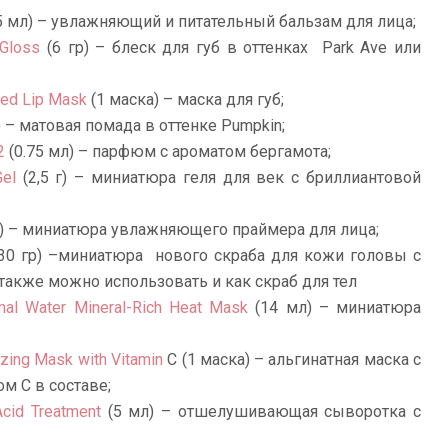
5 мл) – увлажняющий и питательный бальзам для лица;
 Gloss
(6 гр) – блеск для губ в оттенках Park Ave или
sed Lip Mask
(1 маска) – маска для губ;
) – матовая помада в оттенке Pumpkin;
2
(0.75 мл) – парфюм с ароматом бергамота;
Gel
(2,5 г) – миниатюра геля для век с бриллиантовой
) – миниатюра увлажняющего праймера для лица;
30 гр) –миниатюра нового скраба для кожи головы с
также можно использовать и как скраб для тел
mal Water Mineral-Rich Heat Mask
(14 мл) – миниатюра
izing Mask with Vitamin
C (1 маска) – альгинатная маска с
м С в составе;
Acid Treatment
(5 мл) – отшелушивающая сыворотка с