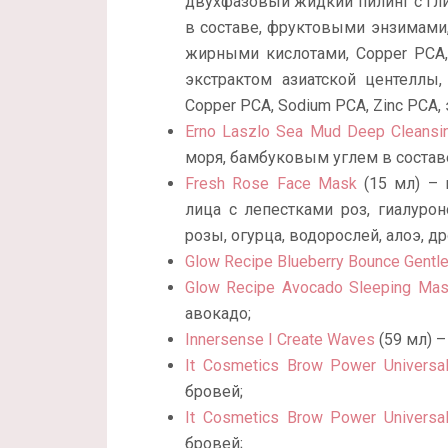
двухфазовый жидкий пилинг с гли
в составе, фруктовыми энзимами,
жирными кислотами, Copper PCA, 
экстрактом азиатской центеллы
Copper PCA, Sodium PCA, Zinc PCA,
Erno Laszlo Sea Mud Deep Cleansi
моря, бамбуковым углем в состав
Fresh Rose Face Mask
(15 мл) – 
лица с лепестками роз, гиалурон
розы, огурца, водорослей, алоэ, д
Glow Recipe Blueberry Bounce Gentle
Glow Recipe Avocado Sleeping Ma
авокадо;
Innersense I Сreate Waves
(59 мл) –
It Cosmetics Brow Power Universa
бровей;
It Cosmetics Brow Power Universa
бровей;