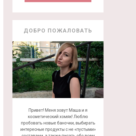
ДОБРО ПОЖАЛОВАТЬ
Привет! Меня зовут Маша и я
косметический хомяк! Люблю
пробовать новые баночки, выбирать
интересные продукты с не «пустыми»
составами, а также писать обо всем