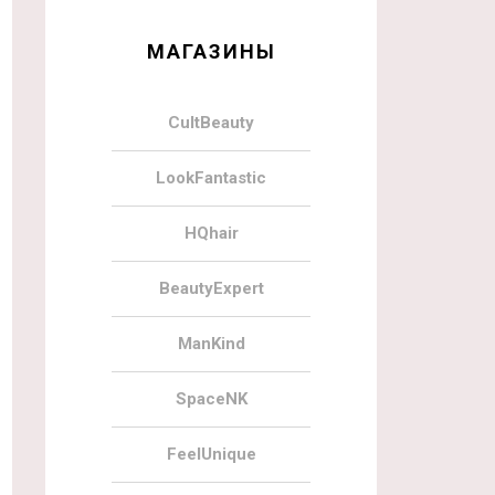
МАГАЗИНЫ
CultBeauty
LookFantastic
HQhair
BeautyExpert
ManKind
SpaceNK
FeelUnique