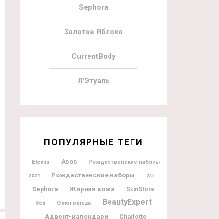
Sephora
Золотое Яблоко
CurrentBody
Л’Этуаль
ПОПУЛЯРНЫЕ ТЕГИ
Asos
Elemis
Рождественские наборы
Рождественские наборы
2021
2/5
Жирная кожа
Sephora
SkinStore
BeautyExpert
Omorovicza
Ren
Адвент-календари
Charlotte