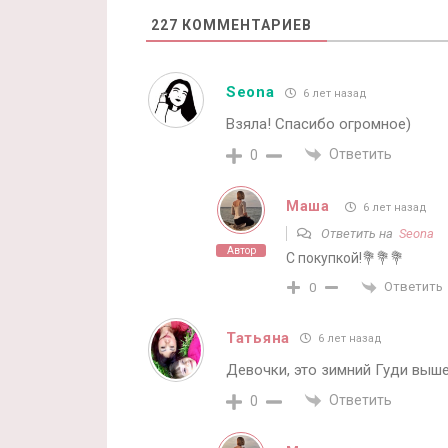
227
КОММЕНТАРИЕВ
Seona
6 лет назад
Взяла! Спасибо огромное)
Ответить
0
Маша
6 лет назад
Ответить на
Seona
Автор
С покупкой!💐💐💐
Ответить
0
Татьяна
6 лет назад
Девочки, это зимний Гуди выш
Ответить
0