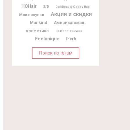
HQHair
3/5
CultBeauty Goody Bag
Акции и скидки
Мои покупки
Mankind
Американская
косметика
Dr Dennis Gross
Feelunique
Iherb
Поиск по тегам