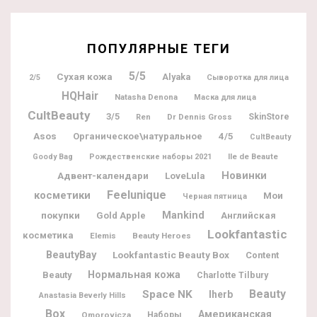
ПОПУЛЯРНЫЕ ТЕГИ
5/5
Сухая кожа
Alyaka
2/5
Сыворотка для лица
HQHair
Natasha Denona
Маска для лица
CultBeauty
3/5
Dr Dennis Gross
SkinStore
Ren
Asos
Органическое\натуральное
4/5
CultBeauty
Ile de Beaute
Goody Bag
Рождественские наборы 2021
Новинки
Адвент-календари
LoveLula
Feelunique
косметики
Мои
Черная пятница
покупки
Mankind
Gold Apple
Английская
Lookfantastic
косметика
Elemis
Beauty Heroes
BeautyBay
Lookfantastic Beauty Box
Content
Нормальная кожа
Beauty
Charlotte Tilbury
Beauty
Space NK
Iherb
Anastasia Beverly Hills
Box
Американская
Omorovicza
Наборы