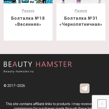
Разное
Разное
Болталка №18
Болталка №31
«Весенняя»
«Чернопятничная»
© 2017–2026
↓
This site contains affiliate links to products. I may receive a small
commission for purchases made through these links.