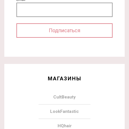
МАГАЗИНЫ
CultBeauty
LookFantastic
HQhair