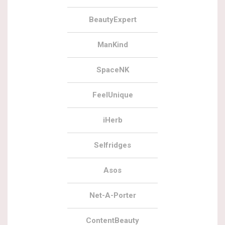
BeautyExpert
ManKind
SpaceNK
FeelUnique
iHerb
Selfridges
Asos
Net-A-Porter
ContentBeauty