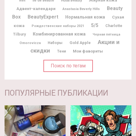
Жирная кожа
Ile de Beaute
Huda Beauty
Ren
Beauty
Адвент-календари
Anastasia Beverly Hills
Box
BeautyExpert
Нормальная кожа
Сухая
5/5
кожа
Charlotte
Рождественские наборы 2021
Комбинированная кожа
Tilbury
Черная пятница
Акции и
Gold Apple
Omorovicza
Наборы
скидки
Мои фавориты
Тени
Поиск по тегам
ПОПУЛЯРНЫЕ ПУБЛИКАЦИИ