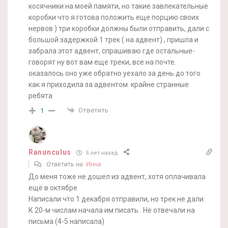
косячники на моей памяти, но такие завлекательные
коробки что я готова положить еще порцию своих
нервов ) три коробки должны были отправить, дали с
большой задержкой 1 трек ( на адвент) , пришла и
забрала этот адвент, спрашиваю где остальные-
говорят ну вот вам еще треки, все на почте.
оказалось оно уже обратно уехало за день до того
как я приходила за адвентом. крайне странные
ребята
Ответить
1
Ranunculus
5 лет назад
Ответить на
Инна
До меня тоже не дошел из адвент, хотя оплачивала
ещё в октябре
Написали что 1 декабря отправили, но трек не дали
К 20-м числам начала им писать . Не отвечали на
письма (4-5 написала)