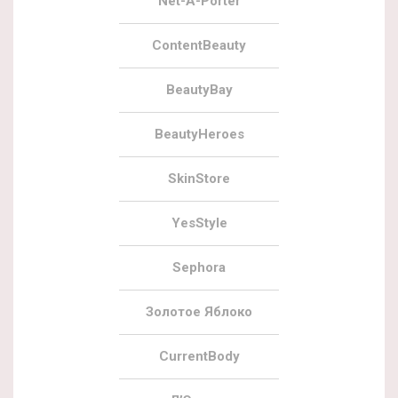
Net-A-Porter
ContentBeauty
BeautyBay
BeautyHeroes
SkinStore
YesStyle
Sephora
Золотое Яблоко
CurrentBody