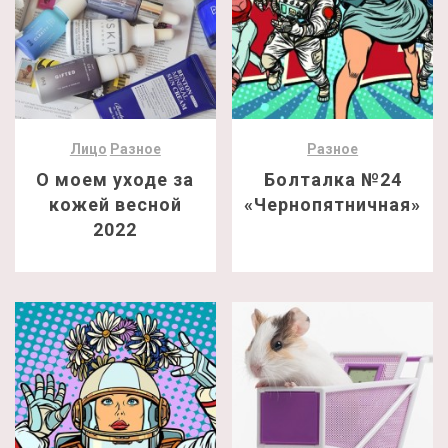
Лицо
Разное
Разное
О моем уходе за
Болталка №24
кожей весной
«Чернопятничная»
2022