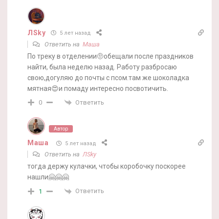
ЛSky
5 лет назад
Ответить на
Маша
По треку в отделении🤨обещали после праздников
найти, была неделю назад. Работу разбросаю
свою,догуляю до почты с псом.там же шоколадка
мятная😍и помаду интересно посвотичить.
Ответить
0
Автор
Маша
5 лет назад
Ответить на
ЛSky
тогда держу кулачки, чтобы коробочку поскорее
нашли🤗🤗🤗
Ответить
1