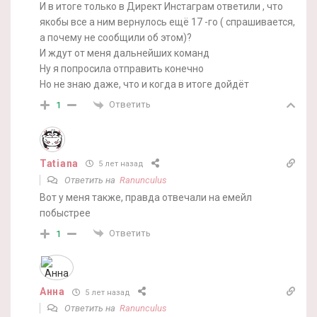
И в итоге только в Директ Инстаграм ответили , что
якобы все а ним вернулось ещё 17 -го ( спрашивается,
а почему не сообщили об этом)?
И ждут от меня дальнейших команд
Ну я попросила отправить конечно
Но не знаю даже, что и когда в итоге дойдёт
Ответить
1
Tatiana
5 лет назад
Ответить на
Ranunculus
Вот у меня также, правда отвечали на емейл
побыстрее
Ответить
1
Анна
5 лет назад
Ответить на
Ranunculus