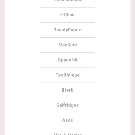
HQhair
BeautyExpert
ManKind
SpaceNK
FeelUnique
iHerb
Selfridges
Asos