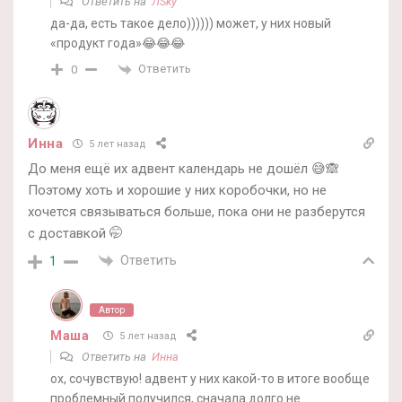
Ответить на
ЛSky
да-да, есть такое дело)))))) может, у них новый
«продукт года»😂😂😂
Ответить
0
Инна
5 лет назад
До меня ещё их адвент календарь не дошёл 😅🙈
Поэтому хоть и хорошие у них коробочки, но не
хочется связываться больше, пока они не разберутся
с доставкой 🤭
Ответить
1
Автор
Маша
5 лет назад
Ответить на
Инна
ох, сочувствую! адвент у них какой-то в итоге вообще
проблемный получился, сначала долго не