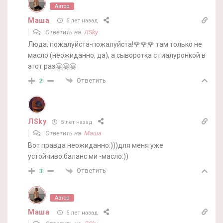
Автор
Маша
5 лет назад
Ответить на
ЛSky
Люда, пожалуйста-пожалуйста!🌹🌹🌹 там только не
масло (неожиданно, да), а сыворотка с гиалуронкой в
этот раз🤗🤗🤗
Ответить
2
ЛSky
5 лет назад
Ответить на
Маша
Вот правда неожиданно:)))для меня уже
устойчиво:баланс ми -масло:))
Ответить
3
Автор
Маша
5 лет назад