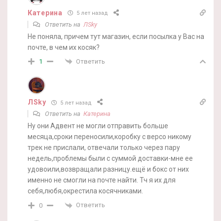
Катерина
5 лет назад
Ответить на
ЛSky
Не поняла, причем тут магазин, если посылка у Вас на
почте, в чем их косяк?
Ответить
1
ЛSky
5 лет назад
Ответить на
Катерина
Ну они Адвент не могли отправить больше
месяца,сроки переносили,коробку с версо никому
трек не прислали, отвечали только через пару
недель,проблемы были с суммой доставки-мне ее
удовоили,возвращали разницу.ещё и бокс от них
именно не смогли на почте найти. Тч я их для
себя,любя,окрестила косячниками.
Ответить
0