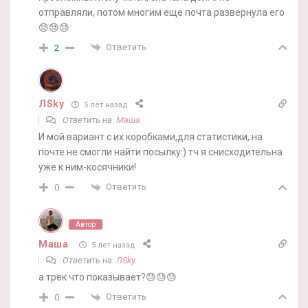
отправляли, потом многим еще почта развернула его
😓😓😓
Ответить
2
ЛSky
5 лет назад
Ответить на
Маша
И мой вариант с их коробками,для статистики,:на
почте не смогли найти посылку:) тч я снисходительна
уже к ним-косячники!
Ответить
0
Автор
Маша
5 лет назад
Ответить на
ЛSky
а трек что показывает?😓😓😓
Ответить
0