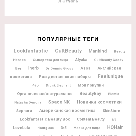
Л’Этуаль
ПОПУЛЯРНЫЕ ТЕГИ
Lookfantastic
CultBeauty
Mankind
Beauty
Alyaka
Heroes
Сыворотка для лица
CultBeauty Goody
Iherb
Asos
Английская
Dr Dennis Gross
Bag
Feelunique
Рождественские наборы
косметика
Мои покупки
4/5
Drunk Elephant
BeautyBay
Органическое\натуральное
Elemis
Space NK
Новинки косметики
Natasha Denona
Американская косметика
Sephora
SkinStore
Lookfantastic Beauty Box
Content Beauty
2/5
HQHair
LoveLula
3/5
Hourglass
Маска для лица