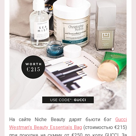
На сайте Niche Beauty дарят бьюти бэг
Gucci
Westman’s Beauty Essentials Bag
(стоимостью €215)
при покупке на сумму от €250 по коду GUCCI. За