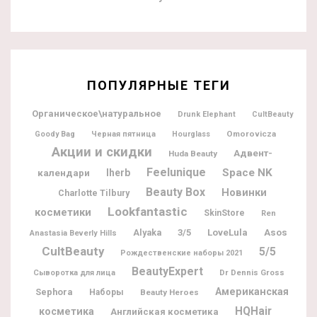
ПОПУЛЯРНЫЕ ТЕГИ
Органическое\натуральное
Drunk Elephant
CultBeauty
Omorovicza
Goody Bag
Черная пятница
Hourglass
Акции и скидки
Адвент-
Huda Beauty
Feelunique
Space NK
календари
Iherb
Beauty Box
Новинки
Charlotte Tilbury
Lookfantastic
косметики
SkinStore
Ren
Alyaka
3/5
LoveLula
Asos
Anastasia Beverly Hills
CultBeauty
5/5
Рождественские наборы 2021
BeautyExpert
Dr Dennis Gross
Сыворотка для лица
Американская
Sephora
Наборы
Beauty Heroes
HQHair
косметика
Английская косметика