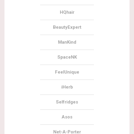
HQhair
BeautyExpert
ManKind
SpaceNK
FeelUnique
iHerb
Selfridges
Asos
Net-A-Porter