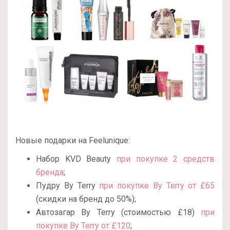
Новые подарки на Feelunique:
Набор KVD Beauty
при покупке 2 средств
бренда
;
Пудру By Terry
при покупке By Terry от £65
(скидки на бренд до 50%);
Автозагар By Terry (стоимостью £18)
при
покупке By Terry от £120
;