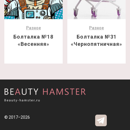
Разное
Разное
Болталка №18
Болталка №31
«Весенняя»
«Чернопятничная»
© 2017–2026