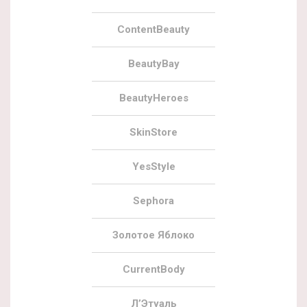
ContentBeauty
BeautyBay
BeautyHeroes
SkinStore
YesStyle
Sephora
Золотое Яблоко
CurrentBody
Л’Этуаль