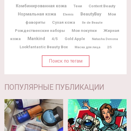
Комбинированная кожа
Content Beauty
Тени
BeautyBay
Нормальная кожа
Мои
Elemis
фавориты
Сухая кожа
Ile de Beaute
Рождественские наборы
Мои покупки
Жирная
кожа
Mankind
4/5
Gold Apple
Natasha Denona
Lookfantastic Beauty Box
Маска для лица
2/5
Поиск по тегам
ПОПУЛЯРНЫЕ ПУБЛИКАЦИИ