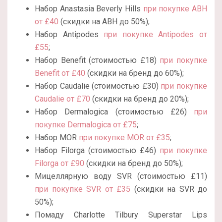
Набор Anastasia Beverly Hills
при покупке ABH
от £40
(скидки на ABH до 50%);
Набор Antipodes
при покупке Antipodes от
£55
;
Набор Benefit (стоимостью £18)
при покупке
Benefit от £40
(скидки на бренд до 60%);
Набор Caudalie (стоимостью £30)
при покупке
Caudalie от £70
(скидки на бренд до 20%);
Набор Dermalogica (стоимостью £26)
при
покупке Dermalogica от £75
;
Набор MOR
при покупке MOR от £35
;
Набор Filorga (стоимостью £46)
при покупке
Filorga от £90
(скидки на бренд до 50%);
Мицеллярную воду SVR (стоимостью £11)
при покупке SVR от £35
(скидки на SVR до
50%);
Помаду Charlotte Tilbury Superstar Lips