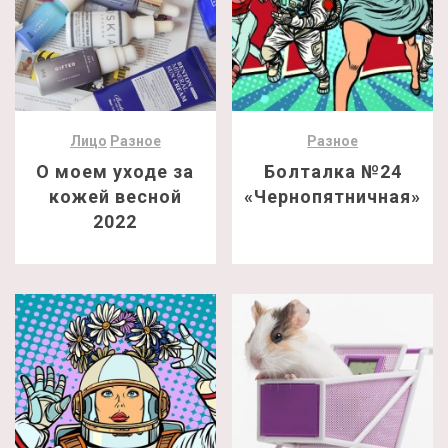
Лицо
Разное
Разное
О моем уходе за
Болталка №24
кожей весной
«Чернопятничная»
2022