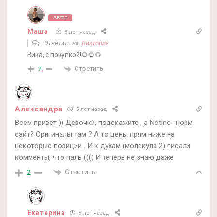
Автор
Маша
5 лет назад
Ответить на
Виктория
Вика, с покупкой!🌻🌻🌻
Ответить
2
Александра
5 лет назад
Всем привет )) Девочки, подскажите , а Notino- норм
сайт? Оригиналы там ? А то цены прям ниже на
некоторые позиции . И к духам (молекула 2) писали
комменты, что паль (((( И теперь не знаю даже
Ответить
2
Екатерина
5 лет назад