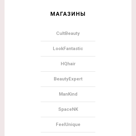
МАГАЗИНЫ
CultBeauty
LookFantastic
HQhair
BeautyExpert
ManKind
SpaceNK
FeelUnique