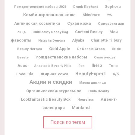
Sephora
Рождественские наборы 2021
Drunk Elephant
Комбинированная кожа
SkinStore
2/5
Английская косметика
Сухая кожа
Сыворотка для
Мои
Content Beauty
лица
CultBeauty Goody Bag
фавориты
Alyaka
Charlotte Tilbury
Natasha Denona
Gold Apple
Beauty Heroes
Dr Dennis Gross
Ile de
Рождественские наборы
Beaute
Omorovicza
Iherb
Asos
Тени
Anastasia Beverly Hills
Ren
BeautyExpert
Жирная кожа
LoveLula
4/5
Акции и скидки
Маска для лица
Органическое\натуральное
Huda Beauty
Lookfantastic Beauty Box
Адвент-
Hourglass
календари
Mankind
Поиск по тегам