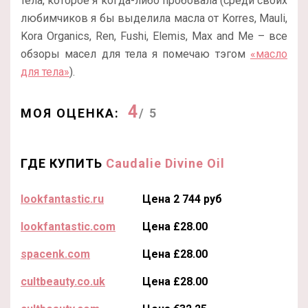
тела, которое я когда-либо пробовала (среди своих
любимчиков я бы выделила масла от Korres, Mauli,
Kora Organics, Ren, Fushi, Elemis, Max and Me – все
обзоры масел для тела я помечаю тэгом
«масло
для тела»
).
4
МОЯ ОЦЕНКА:
/ 5
ГДЕ КУПИТЬ
Caudalie Divine Oil
lookfantastic.ru
Цена 2 744 руб
lookfantastic.com
Цена £28.00
spacenk.com
Цена £28.00
cultbeauty.co.uk
Цена £28.00