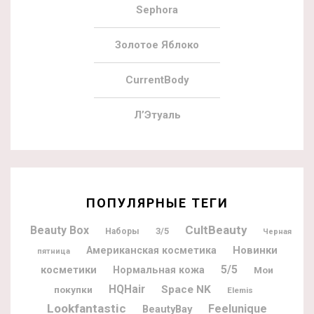
Sephora
Золотое Яблоко
CurrentBody
Л’Этуаль
ПОПУЛЯРНЫЕ ТЕГИ
CultBeauty
Beauty Box
3/5
Наборы
Черная
Новинки
Американская косметика
пятница
5/5
косметики
Нормальная кожа
Мои
HQHair
Space NK
покупки
Elemis
Lookfantastic
Feelunique
BeautyBay