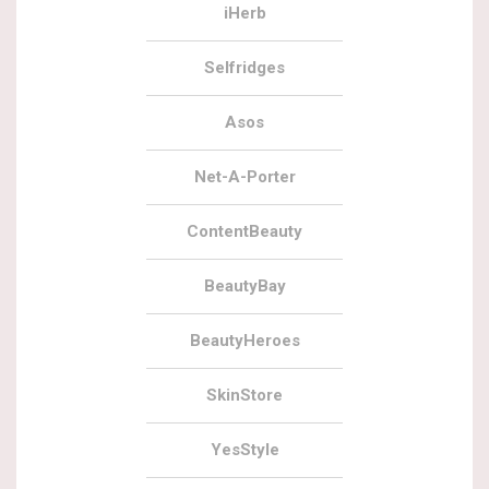
iHerb
Selfridges
Asos
Net-A-Porter
ContentBeauty
BeautyBay
BeautyHeroes
SkinStore
YesStyle