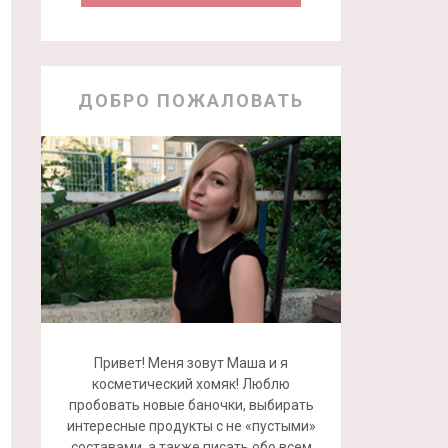
ДОБРО ПОЖАЛОВАТЬ
Привет! Меня зовут Маша и я
косметический хомяк! Люблю
пробовать новые баночки, выбирать
интересные продукты с не «пустыми»
составами, а также писать обо всем