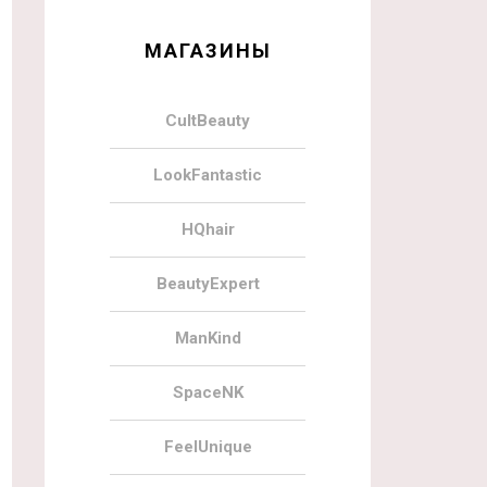
МАГАЗИНЫ
CultBeauty
LookFantastic
HQhair
BeautyExpert
ManKind
SpaceNK
FeelUnique