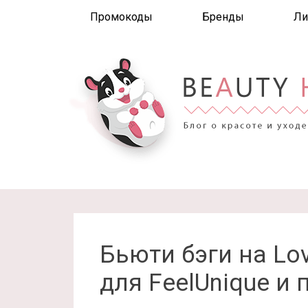
Промокоды
Бренды
Ли
Бьюти бэги на Lov
для FeelUnique и 