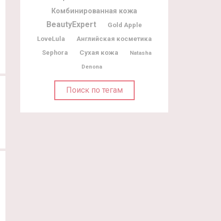
Комбинированная кожа
BeautyExpert
Gold Apple
LoveLula
Английская косметика
Sephora
Сухая кожа
Natasha
Denona
Поиск по тегам