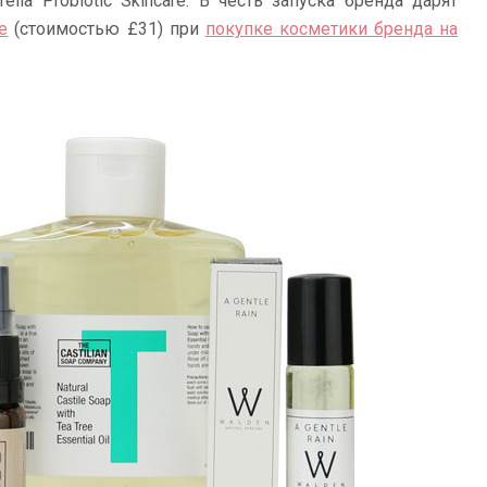
lia Probiotic Skincare. В честь запуска бренда дарят
te
(стоимостью £31) при
покупке косметики бренда на