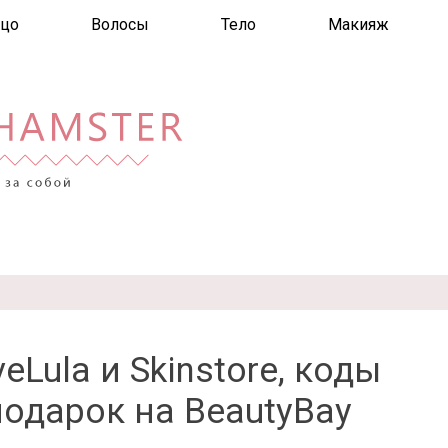
цо
Волосы
Тело
Макияж
eLula и Skinstore, коды
подарок на BeautyBay