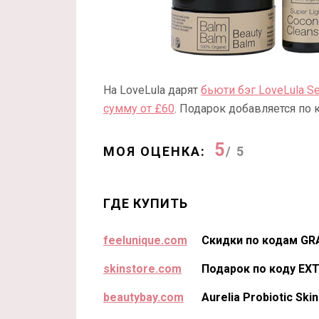
На LoveLula дарят
бьюти бэг LoveLula S
сумму от £60
. Подарок добавляется по 
5
МОЯ ОЦЕНКА:
/ 5
ГДЕ КУПИТЬ
feelunique.com
Скидки по кодам GR
skinstore.com
Подарок по коду EX
beautybay.com
Aurelia Probiotic Ski