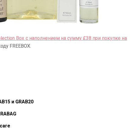
election Box с наполнением на сумму £38 при покупке на
коду FREEBOX.
AB15 и GRAB20
TRABAG
ncare