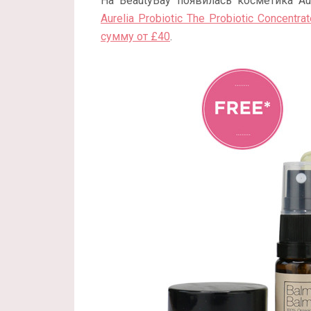
На BeautyBay появилась косметика Aure
Aurelia Probiotic The Probiotic Concentra
сумму от £40
.