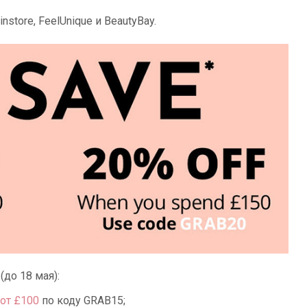
nstore, FeelUnique и BeautyBay.
(до 18 мая):
от £100
по коду GRAB15;