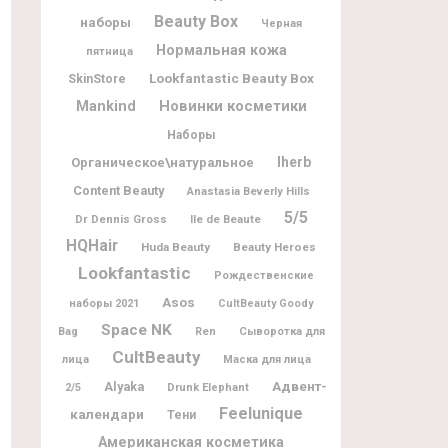
Beauty Box
наборы
Черная
Нормальная кожа
пятница
Lookfantastic Beauty Box
SkinStore
Новинки косметики
Mankind
Наборы
Iherb
Органическое\натуральное
Content Beauty
Anastasia Beverly Hills
5/5
Dr Dennis Gross
Ile de Beaute
HQHair
Huda Beauty
Beauty Heroes
Lookfantastic
Рождественские
Asos
наборы 2021
CultBeauty Goody
Space NK
Bag
Ren
Сыворотка для
CultBeauty
лица
Маска для лица
Адвент-
Alyaka
2/5
Drunk Elephant
Feelunique
календари
Тени
Американская косметика