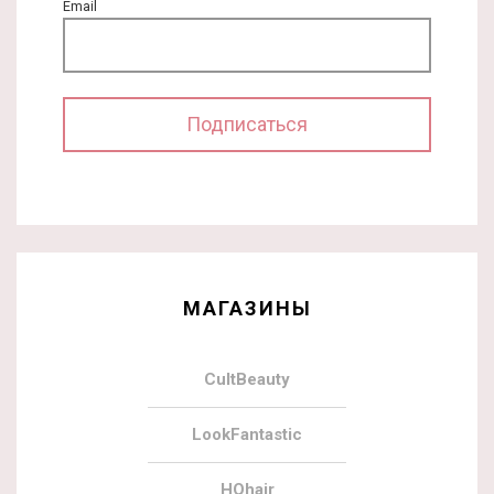
Email
МАГАЗИНЫ
CultBeauty
LookFantastic
HQhair