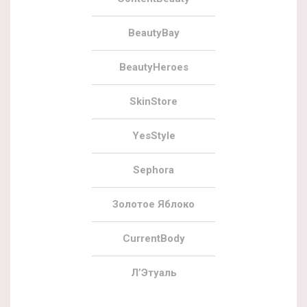
BeautyBay
BeautyHeroes
SkinStore
YesStyle
Sephora
Золотое Яблоко
CurrentBody
Л’Этуаль