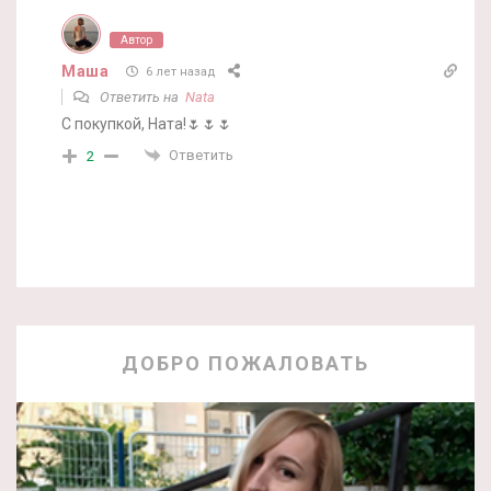
Автор
Маша
6 лет назад
Ответить на
Nata
С покупкой, Ната!🌷🌷🌷
Ответить
2
ДОБРО ПОЖАЛОВАТЬ