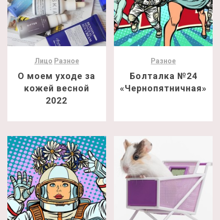
Лицо
Разное
Разное
О моем уходе за
Болталка №24
кожей весной
«Чернопятничная»
2022