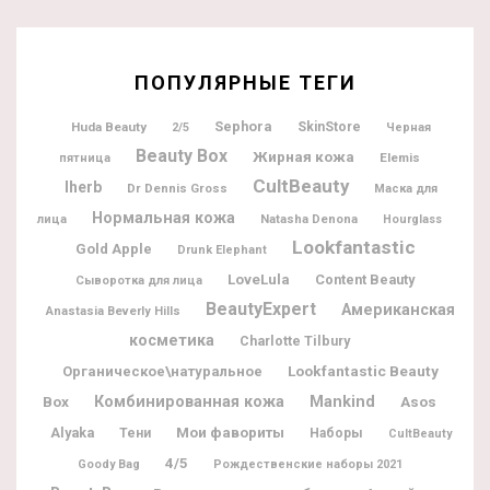
ПОПУЛЯРНЫЕ ТЕГИ
Sephora
Huda Beauty
SkinStore
2/5
Черная
Beauty Box
Жирная кожа
Elemis
пятница
CultBeauty
Iherb
Dr Dennis Gross
Маска для
Нормальная кожа
Natasha Denona
лица
Hourglass
Lookfantastic
Gold Apple
Drunk Elephant
LoveLula
Content Beauty
Сыворотка для лица
BeautyExpert
Американская
Anastasia Beverly Hills
косметика
Charlotte Tilbury
Lookfantastic Beauty
Органическое\натуральное
Box
Комбинированная кожа
Mankind
Asos
Мои фавориты
Alyaka
Тени
Наборы
CultBeauty
4/5
Goody Bag
Рождественские наборы 2021