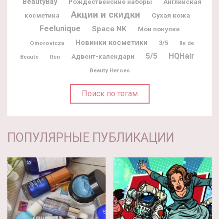
BeautyBay
Рождественские наборы
Английская
Акции и скидки
косметика
Сухая кожа
Feelunique
Space NK
Мои покупки
Новинки косметики
3/5
Omorovicza
Ile de
5/5
HQHair
Адвент-календари
Beaute
Ren
Beauty Heroes
Поиск по тегам
ПОПУЛЯРНЫЕ ПУБЛИКАЦИИ