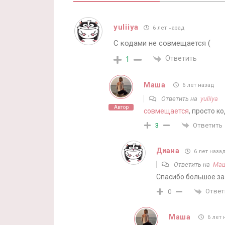
yuliiya
6 лет назад
С кодами не совмещается (
Ответить
1
Маша
6 лет назад
Ответить на
yuliiya
Автор
совмещается
, просто к
Ответить
3
Диана
6 лет наза
Ответить на
Ма
Спасибо большое за
Ответ
0
Маша
6 лет 