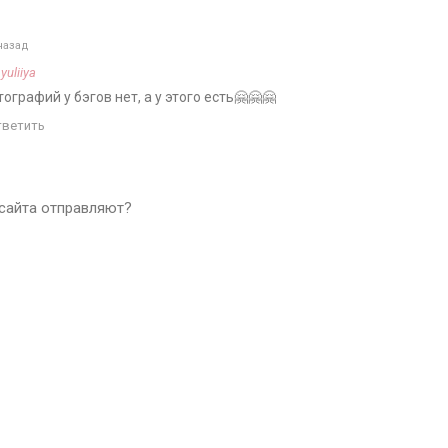
назад
а
yuliiya
ографий у бэгов нет, а у этого есть🤗🤗🤗
тветить
сайта отправляют?