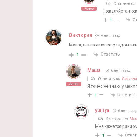
Ответить н
Автор
Пожалуйста-пож
О
1
Виктория
6 лет назад
Маша, а наполнение рандом или
Ответить
1
Маша
6 лет назад
Ответить на
Виктори
Автор
Я точно не знаю, у меня то
Ответить
1
yuliiya
6 лет наза
Ответить на
Ма
Мне кажется рандом.
Ответ
1