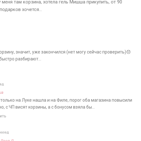
 меня там корзина, хотела гель Мишша прикупить, от 90
 подарков хочется…
орзину, значит, уже закончился (нет могу сейчас проверить)😞
 быстро разбирают…
зад
ша
ь только на Луке нашла и на Филе, порог оба магазина повысили
о, с ЧП висят корзины, а с бонусом взяла бы…
ить
назад
а
Леся Д