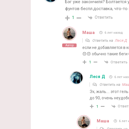
Бэг уже закончиля? Болтается у
фунтов беспл.доставка, что-то
Ответить
1
Маша
6 лет назад
Ответить на
Леся Д
Автор
если не добавляется в к
😞😞 обычно такие беги
Ответить
1
Леся Д
6 лет на
Ответить на
Ма
Эх, жаль…. этот гел
до 90, очень неудобн
Ответ
1
Маша
6 лет 
Ответить н