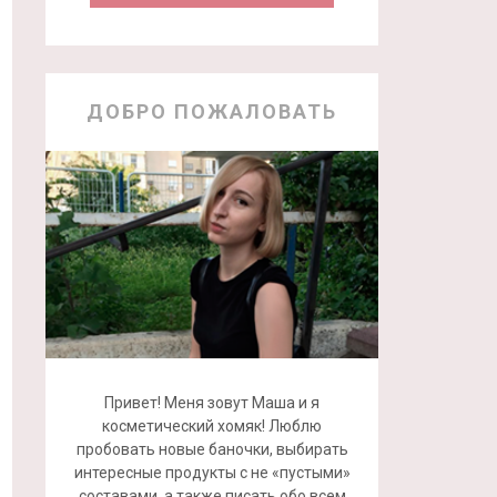
ДОБРО ПОЖАЛОВАТЬ
Привет! Меня зовут Маша и я
косметический хомяк! Люблю
пробовать новые баночки, выбирать
интересные продукты с не «пустыми»
составами, а также писать обо всем