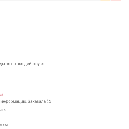
оды не на все действуют…
д
ша
 информацию. Заказала 🥰
ить
назад