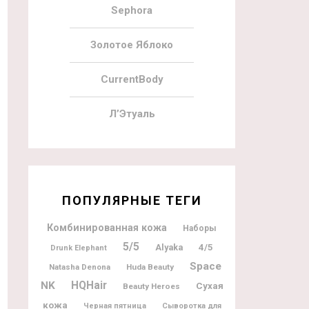
Sephora
Золотое Яблоко
CurrentBody
Л’Этуаль
ПОПУЛЯРНЫЕ ТЕГИ
Комбинированная кожа
Наборы
5/5
Alyaka
4/5
Drunk Elephant
Space
Natasha Denona
Huda Beauty
NK
HQHair
Сухая
Beauty Heroes
кожа
Черная пятница
Сыворотка для