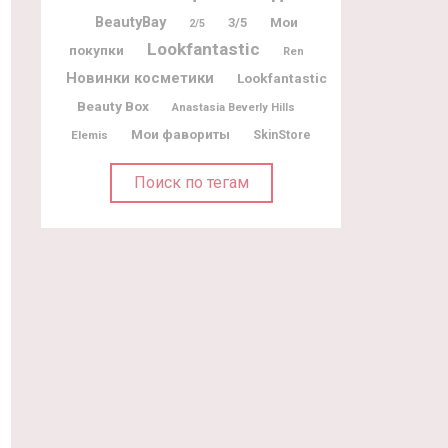
BeautyBay
Мои
3/5
2/5
Lookfantastic
покупки
Ren
Новинки косметики
Lookfantastic
Beauty Box
Anastasia Beverly Hills
Мои фавориты
Elemis
SkinStore
Поиск по тегам