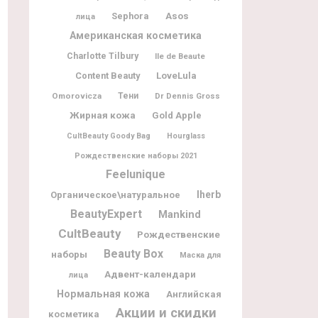
Sephora
Asos
лица
Американская косметика
Charlotte Tilbury
Ile de Beaute
Content Beauty
LoveLula
Omorovicza
Тени
Dr Dennis Gross
Жирная кожа
Gold Apple
CultBeauty Goody Bag
Hourglass
Рождественские наборы 2021
Feelunique
Iherb
Органическое\натуральное
BeautyExpert
Mankind
CultBeauty
Рождественские
Beauty Box
наборы
Маска для
Адвент-календари
лица
Нормальная кожа
Английская
Акции и скидки
косметика