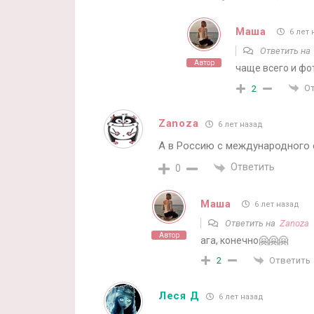
Маша
6 лет 
Ответить н
Автор
чаще всего и фот
О
2
Zanoza
6 лет назад
А в Россию с международного 
Ответить
0
Маша
6 лет назад
Ответить на
Zanoza
Автор
ага, конечно🤗🤗🤗
Ответить
2
Леся Д
6 лет назад