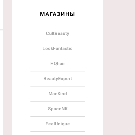
МАГАЗИНЫ
CultBeauty
LookFantastic
HQhair
BeautyExpert
ManKind
SpaceNK
FeelUnique