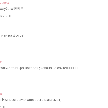
а
Диана
алуйста!🌸🌸🌸
тветить
 как на фото?
я
лько та инфа, которая указана на сайте🤷‍♀️🤷‍♀️🤷‍♀️
д
ша
 Ну, просто лук чаще всего рандомит)
ить