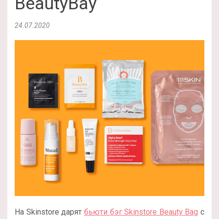
BeautyBay
24.07.2020
На Skinstore дарят
бьюти бэг Skinstore Beauty Bag
с