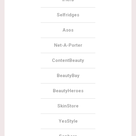
Selfridges
Asos
Net-A-Porter
ContentBeauty
BeautyBay
BeautyHeroes
SkinStore
YesStyle