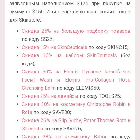
заявленным наполнением $174 при покупке на
сумму от $150. И вот еще несколько новых кодов
для Skinstore:
Скидка 25% на большую подборку товаров
по коду SS25;
Скидка 15% на SkinCeuticals
по коду SKINC15;
Скидка 15% на наборы SkinCeuticals
(без
кода);
Скидка 50% на Elemis Dynamic Resurfacing
Facial Wash и Elemis Pro-Collagen Rose
Cleansing Balm
по коду ELEMIS50;
Скидка 25% на девайсы
по коду TOOLS25;
Скидка 30% на косметику Christophe Robin и
Refa
по коду SAVE30;
Скидка 26% на Slip, Vichy, Peter Thomas Roth и
StriVectin
по коду SAVE26;
Скидка 28% на косметику Babor
по коду