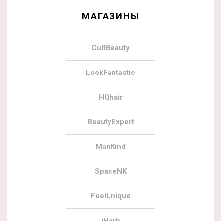
МАГАЗИНЫ
CultBeauty
LookFantastic
HQhair
BeautyExpert
ManKind
SpaceNK
FeelUnique
iHerb