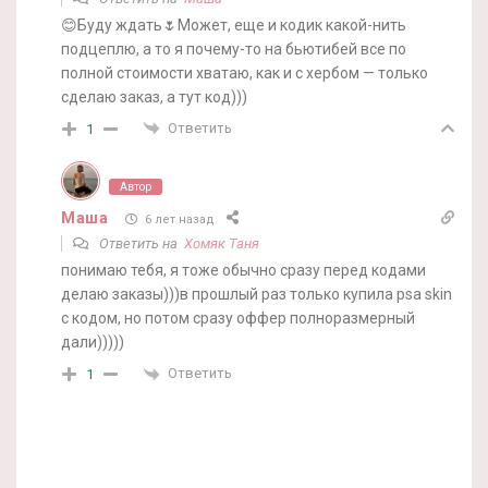
😊Буду ждать🌷Может, еще и кодик какой-нить
подцеплю, а то я почему-то на бьютибей все по
полной стоимости хватаю, как и с хербом — только
сделаю заказ, а тут код)))
Ответить
1
Автор
Маша
6 лет назад
Ответить на
Хомяк Таня
понимаю тебя, я тоже обычно сразу перед кодами
делаю заказы)))в прошлый раз только купила psa skin
с кодом, но потом сразу оффер полноразмерный
дали)))))
Ответить
1