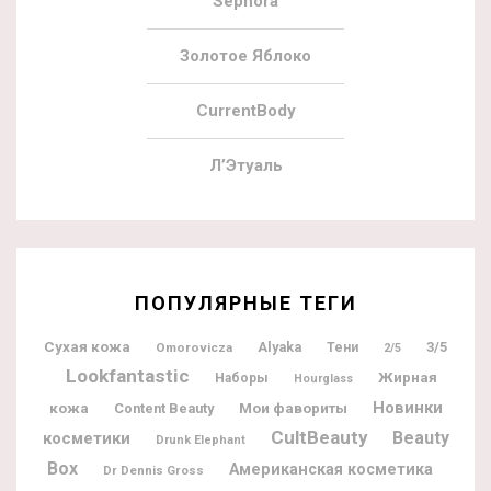
Sephora
Золотое Яблоко
CurrentBody
Л’Этуаль
ПОПУЛЯРНЫЕ ТЕГИ
Сухая кожа
Alyaka
3/5
Omorovicza
Тени
2/5
Lookfantastic
Жирная
Наборы
Hourglass
Новинки
кожа
Мои фавориты
Content Beauty
CultBeauty
Beauty
косметики
Drunk Elephant
Box
Американская косметика
Dr Dennis Gross