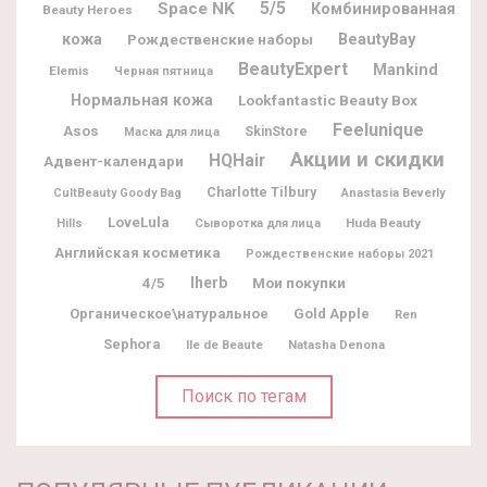
5/5
Space NK
Комбинированная
Beauty Heroes
BeautyBay
кожа
Рождественские наборы
BeautyExpert
Mankind
Elemis
Черная пятница
Нормальная кожа
Lookfantastic Beauty Box
Feelunique
Asos
SkinStore
Маска для лица
Акции и скидки
HQHair
Адвент-календари
Charlotte Tilbury
CultBeauty Goody Bag
Anastasia Beverly
LoveLula
Huda Beauty
Hills
Сыворотка для лица
Английская косметика
Рождественские наборы 2021
Iherb
Мои покупки
4/5
Органическое\натуральное
Gold Apple
Ren
Sephora
Ile de Beaute
Natasha Denona
Поиск по тегам