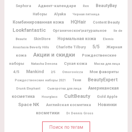
BeautyBay
Адвент-календари
Sephora
Ren
Alyaka
Наборы
Черная пятница
HQHair
Комбинированная кожа
Content Beauty
Lookfantastic
Органическое\натуральное
Ile de
Нормальная кожа
Beaute
SkinStore
Elemis
5/5
Жирная
Charlotte Tilbury
Anastasia Beverly Hills
Акции и скидки
кожа
Рождественские
наборы
Сухая кожа
Natasha Denona
Маска для лица
Mankind
Мои фавориты
4/5
Omorovicza
2/5
BeautyExpert
Тени
Рождественские наборы 2021
Американская
Drunk Elephant
Сыворотка для лица
CultBeauty
косметика
Gold Apple
Hourglass
Space NK
Новинки
Английская косметика
косметики
Dr Dennis Gross
Поиск по тегам