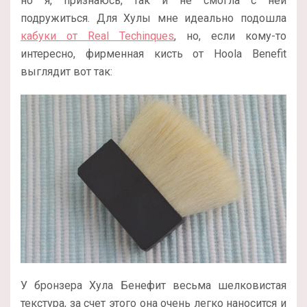
но я, признаюсь, так и не смогла с ней
подружиться. Для Хулы мне идеально подошла
кабуки от Real Techinques
, но, если кому-то
интересно, фирменная кисть от Hoola Benefit
выглядит вот так:
У бронзера Хула Бенефит весьма шелковистая
текстура, за счет этого она очень легко наносится и