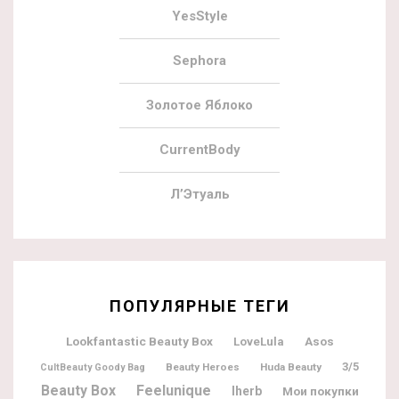
YesStyle
Sephora
Золотое Яблоко
CurrentBody
Л’Этуаль
ПОПУЛЯРНЫЕ ТЕГИ
Lookfantastic Beauty Box
LoveLula
Asos
3/5
Beauty Heroes
Huda Beauty
CultBeauty Goody Bag
Beauty Box
Feelunique
Iherb
Мои покупки