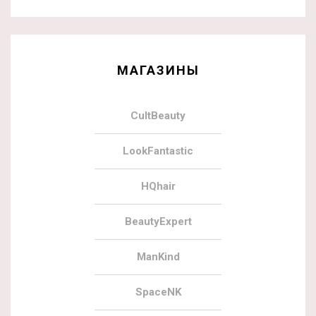
МАГАЗИНЫ
CultBeauty
LookFantastic
HQhair
BeautyExpert
ManKind
SpaceNK