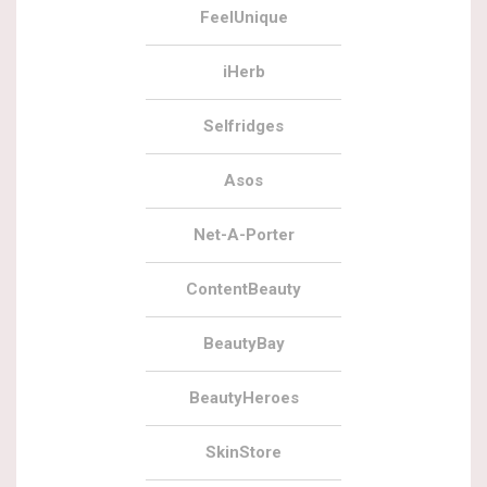
FeelUnique
iHerb
Selfridges
Asos
Net-A-Porter
ContentBeauty
BeautyBay
BeautyHeroes
SkinStore