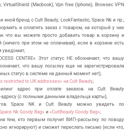
VirtualShield (Macbook), Vpn free (Iphone), Browsec VPN
 иной бренд с Cult Beauty, LookFantastic, Space Nk и пр.,
ормить и оплатить заказ с товаром, на который у них
Так что вы можете просто добавить товар в корзину и
 (ничего при этом не оплачивая), если в корзине есть
м уведомит;
CESS CENTRE». Этот статус НЕ обозначает, что вашу
означает, что вашу посылку еще не зарегистрировала
ых статус в системе на данный момент нет);
is restricted to UK addresses» на Cult Beauty
;
илинг адрес при оплате заказов на Cult Beauty
-адресу (с полными данными владельца карты);
гов Space NK и Cult Beauty можно увидеть по
Space Nk Goody Bag»
и
«CultBeauty Goody Bag»
;
рна тем, кто первым получит ВИП-рассылку по поводу
рно игнорируют) и сможет переслать письмо (если что,