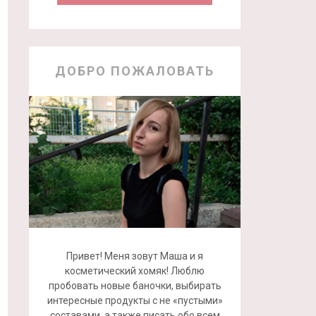
ДОБРО ПОЖАЛОВАТЬ
Привет! Меня зовут Маша и я
косметический хомяк! Люблю
пробовать новые баночки, выбирать
интересные продукты с не «пустыми»
составами, а также писать обо всем