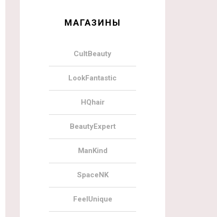
МАГАЗИНЫ
CultBeauty
LookFantastic
HQhair
BeautyExpert
ManKind
SpaceNK
FeelUnique