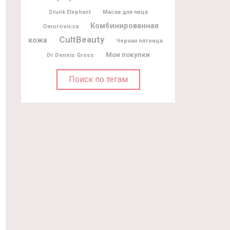
Drunk Elephant
Маска для лица
Комбинированная
Omorovicza
CultBeauty
кожа
Черная пятница
Мои покупки
Dr Dennis Gross
Поиск по тегам