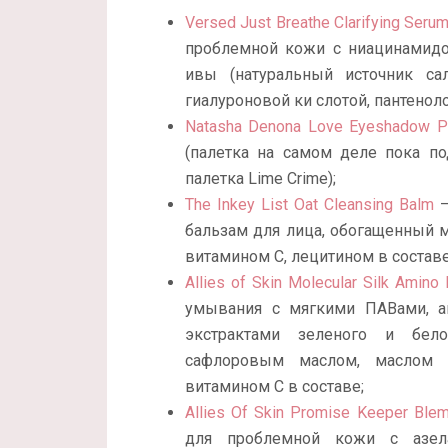
Versed Just Breathe Clarifying Seru
проблемной кожи с ниацинамидо
ивы (натуральный источник сал
гиалуроновой ки слотой, пантенол
Natasha Denona Love Eyeshadow Pa
(палетка на самом деле пока п
палетка Lime Crime);
The Inkey List Oat Cleansing Balm
–
бальзам для лица, обогащенный 
витамином С, лецитином в составе
Allies of Skin Molecular Silk Amino 
умывания с мягкими ПАВами, а
экстрактами зеленого и бело
сафлоровым маслом, маслом по
витамином С в составе;
Allies Of Skin Promise Keeper Blem
для проблемной кожи с азела