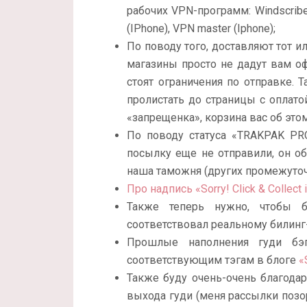
рабочих VPN-программ: Windscribe, 
(IPhone), VPN master (Iphone);
По поводу того, доставляют тот или
магазины просто не дадут вам оф
стоят ограничения по отправке. 
пролистать до страницы с оплатой
«запрещенка», корзина вас об это
По поводу статуса «TRAKPAK PRO
посылку еще не отправили, он об
наша таможня (других промежуточн
Про надпись «Sorry! Click & Collect 
Также теперь нужно, чтобы б
соответствовал реальному билинг
Прошлые наполнения гуди бэ
соответствующим тэгам в блоге
«
Также буду очень-очень благода
выхода гуди (меня рассылки позо