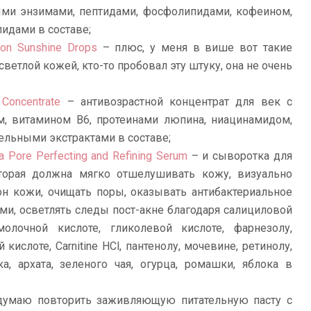
ми энзимами, пептидами, фосфолипидами, кофеином,
идами в составе;
tion Sunshine Drops
– плюс, у меня в више вот такие
ветлой кожей, кто-то пробовал эту штуку, она не очень
Concentrate
– антивозрастной концентрат для век с
м, витамином В6, протеинами люпина, ниацинамидом,
ельными экстрактами в составе;
a Pore Perfecting and Refining Serum
– и сыворотка для
торая должна мягко отшелушивать кожу, визуально
н кожи, очищать поры, оказывать антибактериальное
ми, осветлять следы пост-акне благодаря салициловой
молочной кислоте, гликолевой кислоте, фарнезолу,
кислоте, Carnitine HCl, пантенолу, мочевине, ретинолу,
ка, архата, зеленого чая, огурца, ромашки, яблока в
умаю повторить заживляющую питательную пасту с