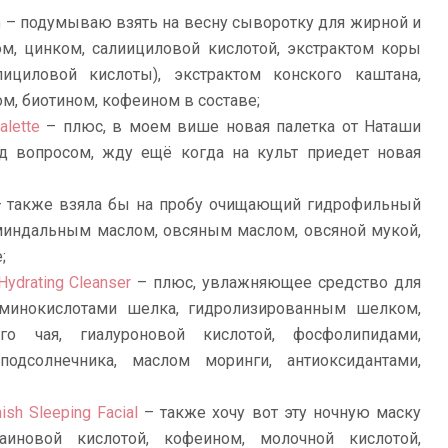
m
– подумываю взять на весну сыворотку для жирной и
м, цинком, салиициловой кислотой, экстрактом коры
ициловой кислоты), экстрактом конского каштана,
ом, биотином, кофеином в составе;
lette
– плюс, в моем више новая палетка от Наташи
од вопросом, жду ещё когда на культ приедет новая
 также взяла бы на пробу очищающий гидрофильный
миндальным маслом, овсяным маслом, овсяной мукой,
;
Hydrating Cleanser
– плюс, увлажняющее средство для
минокислотами шелка, гидролизированным шелком,
го чая, гиалуроновой кислотой, фосфолипидами,
дсолнечника, маслом моринги, антиоксидантами,
ish Sleeping Facial
– также хочу вот эту ночную маску
иновой кислотой, кофеином, молочной кислотой,