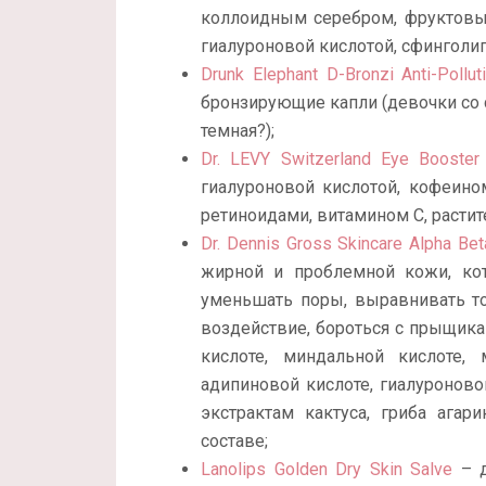
коллоидным серебром, фруктовы
гиалуроновой кислотой, сфинголип
Drunk Elephant D-Bronzi Anti-Pollu
бронзирующие капли (девочки со с
темная?);
Dr. LEVY Switzerland Eye Booster 
гиалуроновой кислотой, кофеино
ретиноидами, витамином С, растит
Dr. Dennis Gross Skincare Alpha Bet
жирной и проблемной кожи, ко
уменьшать поры, выравнивать то
воздействие, бороться с прыщика
кислоте, миндальной кислоте, 
адипиновой кислоте, гиалуроновой 
экстрактам кактуса, гриба агари
составе;
Lanolips Golden Dry Skin Salve
– д