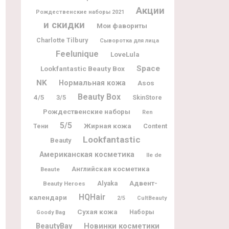
Акции
Рождественские наборы 2021
и скидки
Мои фавориты
Charlotte Tilbury
Сыворотка для лица
Feelunique
LoveLula
Space
Lookfantastic Beauty Box
NK
Нормальная кожа
Asos
Beauty Box
4/5
3/5
SkinStore
Рождественские наборы
Ren
5/5
Жирная кожа
Content
Тени
Lookfantastic
Beauty
Американская косметика
Ile de
Английская косметика
Beaute
Адвент-
Alyaka
Beauty Heroes
HQHair
календари
2/5
CultBeauty
Сухая кожа
Наборы
Goody Bag
BeautyBay
Новинки косметики