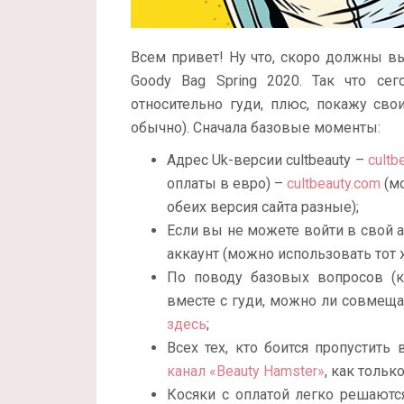
Всем привет! Ну что, скоро должны вый
Goody Bag Spring 2020. Так что се
относительно гуди, плюс, покажу сво
обычно). Сначала базовые моменты:
Адрес Uk-версии cultbeauty –
cultb
оплаты в евро) –
cultbeauty.com
(мо
обеих версия сайта разные);
Если вы не можете войти в свой 
аккаунт (можно использовать тот 
По поводу базовых вопросов (к
вместе с гуди, можно ли совмеща
здесь
;
Всех тех, кто боится пропустит
канал «Beauty Hamster»
, как тольк
Косяки с оплатой легко решаютс