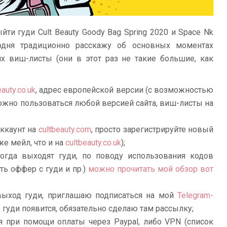
ти гуди Cult Beauty Goody Bag Spring 2020 и Space Nk
годня традиционно расскажу об основных моментах
их виш-листы (они в этот раз не такие большие, как
eauty.co.uk
, адрес европейской версии (с возможностью
жно пользоваться любой версией сайта, виш-листы на
аккаунт на
cultbeauty.com
, просто зарегистрируйте новый
же мейл, что и на
cultbeauty.co.uk
);
огда выходят гуди, по поводу использования кодов
ть оффер с гуди и пр.)
можно прочитать мой обзор вот
ь выход гуди, приглашаю подписаться на мой
Telegram-
о гуди появится, обязательно сделаю там рассылку;
я при помощи оплаты через Paypal, либо VPN (список