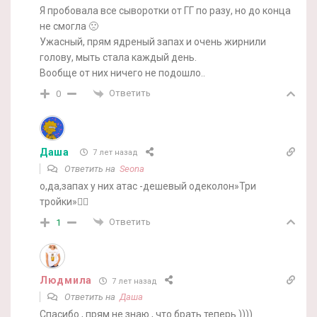
Я пробовала все сыворотки от ГГ по разу, но до конца
не смогла 🙁
Ужасный, прям ядреный запах и очень жирнили
голову, мыть стала каждый день.
Вообще от них ничего не подошло..
Ответить
0
Даша
7 лет назад
Ответить на
Seona
о,да,запах у них атас -дешевый одеколон»Три
тройки»🤦‍♀️
Ответить
1
Людмила
7 лет назад
Ответить на
Даша
Спасибо , прям не знаю , что брать теперь ))))