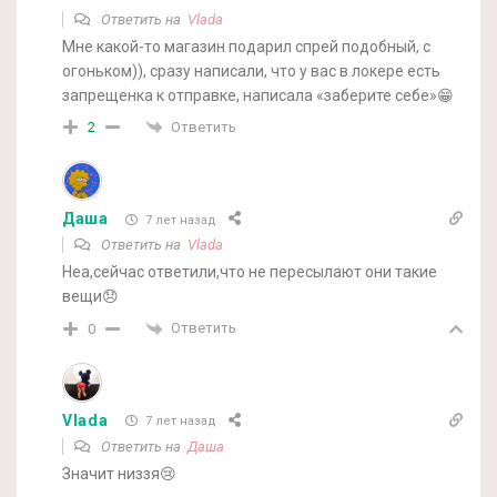
Ответить на
Vlada
Мне какой-то магазин подарил спрей подобный, с
огоньком)), сразу написали, что у вас в локере есть
запрещенка к отправке, написала «заберите себе»😁
Ответить
2
Даша
7 лет назад
Ответить на
Vlada
Неа,сейчас ответили,что не пересылают они такие
вещи😞
Ответить
0
Vlada
7 лет назад
Ответить на
Даша
Значит низзя😢