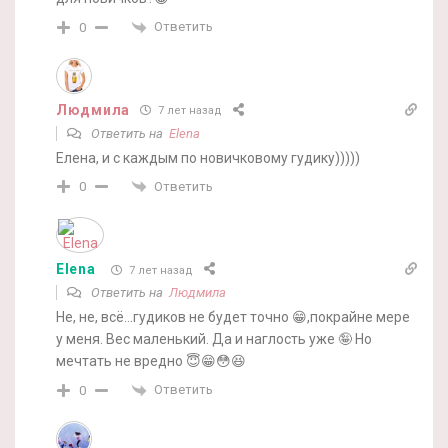
Ответить
0
Людмила
7 лет назад
Ответить на
Elena
Елена, и с каждым по новичковому гудику)))))
Ответить
0
Elena
7 лет назад
Ответить на
Людмила
Не, не, всё…гудиков не будет точно 😁,покрайне мере
у меня. Вес маленький. Да и наглость уже 🤪 Но
мечтать не вредно 😇😁😳😆
Ответить
0