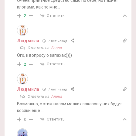
Очень приятное средство само по себе, но пахнет
клопами, как по мне…
Ответить
2
Людмила
7 лет назад
Ответить на
Seona
Ого, к вопросу о запахах))))
Ответить
2
Людмила
7 лет назад
Ответить на
Алёна_
Возможно, с этим валом мелких заказов у них будут
косяки ещё ….
Ответить
0