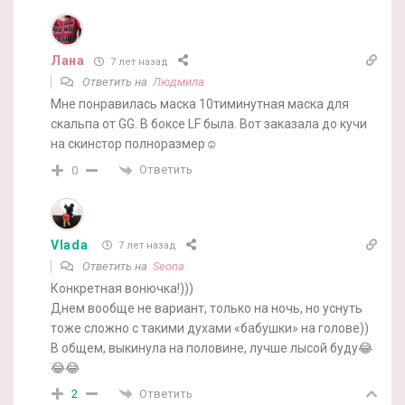
Лана
7 лет назад
Ответить на
Людмила
Мне понравилась маска 10тиминутная маска для
скальпа от GG. В боксе LF была. Вот заказала до кучи
на скинстор полноразмер☺️
Ответить
0
Vlada
7 лет назад
Ответить на
Seona
Конкретная вонючка!)))
Днем вообще не вариант, только на ночь, но уснуть
тоже сложно с такими духами «бабушки» на голове))
В общем, выкинула на половине, лучше лысой буду😂
😂😂
Ответить
2