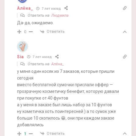
Алёна_
7 лет назад
Ответить на
Людмила
Да-да, ожидаемо.
Ответить
0
Sia
7 лет назад
Ответить на
Алёна_
у мяня один косяк из 7 заказов, которые пришли
сегодня
вместо бесплатной сумочки прислали оффер —
прозрачную косметичку бенефит, которую давали
при покупке от 40 фунтов
а у меня в заказе был лишь набор за 10 фунтов
ну кометичка хоть поинтересней ) а то сумок уже
больше 10 скопилось 😁, они при каждом заказе
добавлялись
Ответить
1