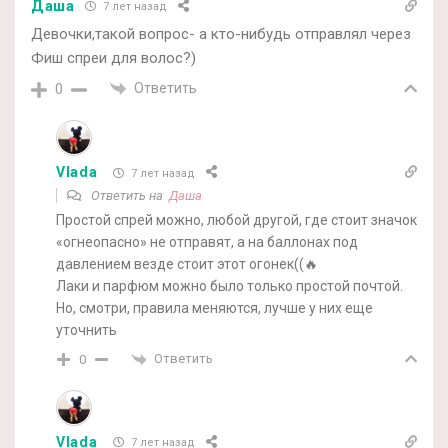
Даша
7 лет назад
Девочки,такой вопрос- а кто-нибудь отправлял через
Фиш спреи для волос?)
Ответить
0
Vlada
7 лет назад
Ответить на
Даша
Простой спрей можно, любой другой, где стоит значок
«огнеопасно» не отправят, а на баллонах под
давлением везде стоит этот огонек((🔥
Лаки и парфюм можно было только простой почтой.
Но, смотри, правила меняются, лучше у них еще
уточнить
Ответить
0
Vlada
7 лет назад