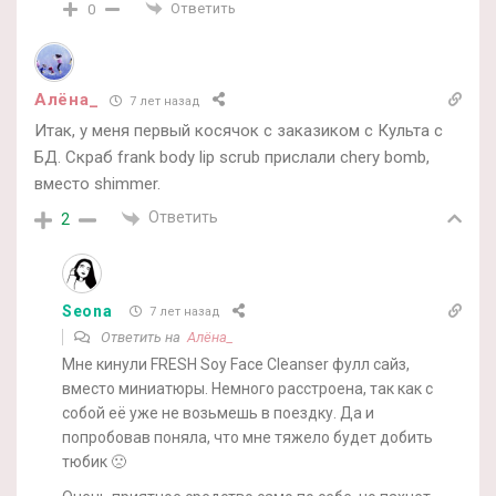
Ответить
0
Алёна_
7 лет назад
Итак, у меня первый косячок с заказиком с Культа с
БД. Скраб frank body lip scrub прислали chery bomb,
вместо shimmer.
Ответить
2
Seona
7 лет назад
Ответить на
Алёна_
Мне кинули FRESH Soy Face Cleanser фулл сайз,
вместо миниатюры. Немного расстроена, так как с
собой её уже не возьмешь в поездку. Да и
попробовав поняла, что мне тяжело будет добить
тюбик 🙁