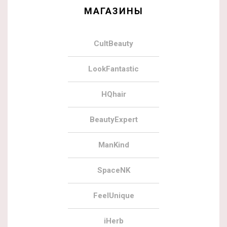
МАГАЗИНЫ
CultBeauty
LookFantastic
HQhair
BeautyExpert
ManKind
SpaceNK
FeelUnique
iHerb