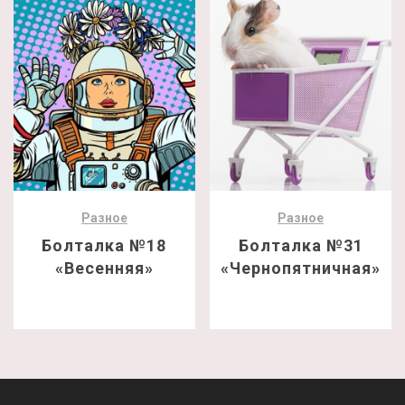
Разное
Разное
Болталка №18
Болталка №31
«Весенняя»
«Чернопятничная»