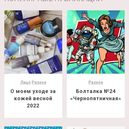
Лицо
Разное
Разное
О моем уходе за
Болталка №24
кожей весной
«Чернопятничная»
2022