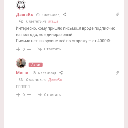
ДашиКо
6 лет назад
Ответить на
Маша
Интересно, кому пришло письмо..я вроде подписчик
на полгода, но единоразовый.
Письма нет, в корзине всё по старому — от 4000🙈
Ответить
0
Автор
Маша
6 лет назад
Ответить на
ДашиКо
🤷‍♀️🤷‍♀️🤷‍♀️
Ответить
0