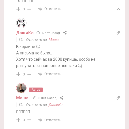
то🤷‍♀️🤷‍♀️🤷‍♀️
Ответить
0
ДашиКо
6 лет назад
Ответить на
Маша
В корзине 🙂
А письма не было..
Хотя что сейчас за 2000 купишь, особо не
разгуляться, наверное всё таки 🤔
Ответить
0
Автор
Маша
6 лет назад
Ответить на
ДашиКо
🤷‍♀️🤷‍♀️🤷‍♀️
Ответить
0