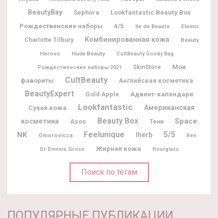
BeautyBay
Lookfantastic Beauty Box
Sephora
Рождественские наборы
4/5
Ile de Beaute
Elemis
Комбинированная кожа
Charlotte Tilbury
Beauty
Heroes
Huda Beauty
CultBeauty Goody Bag
Мои
SkinStore
Рождественские наборы 2021
CultBeauty
фавориты
Английская косметика
BeautyExpert
Адвент-календари
Gold Apple
Lookfantastic
Американская
Сухая кожа
Beauty Box
Space
косметика
Asos
Тени
Feelunique
5/5
NK
Iherb
Omorovicza
Ren
Жирная кожа
Dr Dennis Gross
Hourglass
Поиск по тегам
ПОПУЛЯРНЫЕ ПУБЛИКАЦИИ