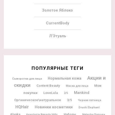
Золотое Яблоко
CurrentBody
Л’Этуаль
ПОПУЛЯРНЫЕ ТЕГИ
Акции и
Нормальная кожа
Сыворотка для лица
скидки
Мои
Content Beauty
Маска для лица
покупки
Mankind
LoveLula
2/5
Органическое\натуральное
3/5
Черная пятница
HQHair
Новинки косметики
Drunk Elephant
Alyaka
Наборы
Natasha Denona
Anastasia Beverly Hills