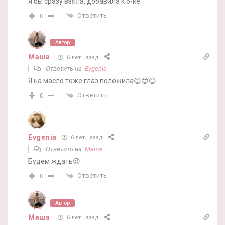
Я бы сразу взяла, добавила к 6-ке.
Ответить
0
Автор
Маша
6 лет назад
Ответить на
Evgenia
Я на масло тоже глаз положила😊😊😊
Ответить
0
Evgenia
6 лет назад
Ответить на
Маша
Будем ждать😉
Ответить
0
Автор
Маша
6 лет назад