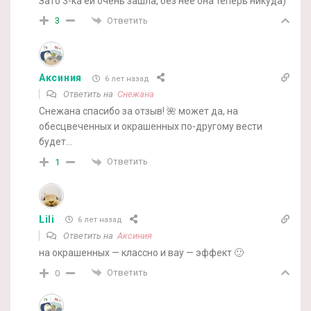
Зато 3-ка ей очень зашла, без нее она теперь никуда)
Ответить
3
Аксиния
6 лет назад
Ответить на
Снежана
Снежана спасибо за отзыв! 🌺 может да, на
обесцвеченных и окрашенных по-другому вести
будет…
Ответить
1
Lili
6 лет назад
Ответить на
Аксиния
на окрашенных — классно и вау — эффект 🙂
Ответить
0