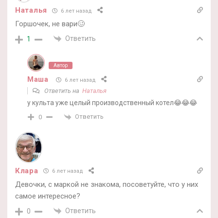
Наталья
6 лет назад
Горшочек, не вари🥴
Ответить
1
Автор
Маша
6 лет назад
Ответить на
Наталья
у культа уже целый производственный котел😂😂😂
Ответить
0
Клара
6 лет назад
Девочки, с маркой не знакома, посоветуйте, что у них
самое интересное?
Ответить
0