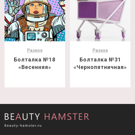
Разное
Разное
Болталка №18
Болталка №31
«Весенняя»
«Чернопятничная»