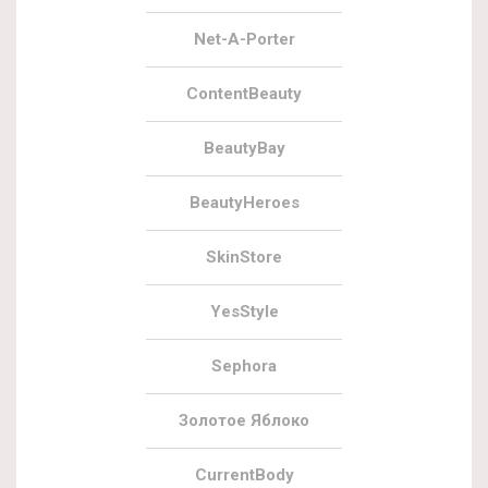
Net-A-Porter
ContentBeauty
BeautyBay
BeautyHeroes
SkinStore
YesStyle
Sephora
Золотое Яблоко
CurrentBody