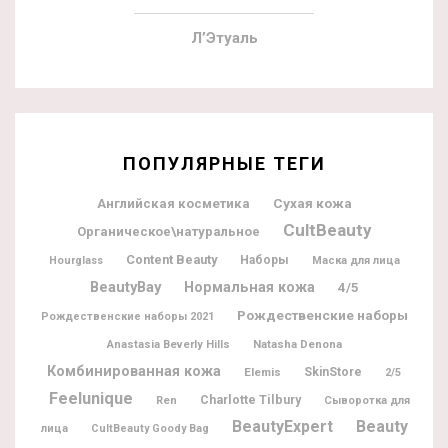
Л’Этуаль
ПОПУЛЯРНЫЕ ТЕГИ
Английская косметика
Сухая кожа
CultBeauty
Органическое\натуральное
Content Beauty
Наборы
Hourglass
Маска для лица
BeautyBay
Нормальная кожа
4/5
Рождественские наборы
Рождественские наборы 2021
Natasha Denona
Anastasia Beverly Hills
Комбинированная кожа
Elemis
SkinStore
2/5
Feelunique
Charlotte Tilbury
Ren
Сыворотка для
BeautyExpert
Beauty
лица
CultBeauty Goody Bag