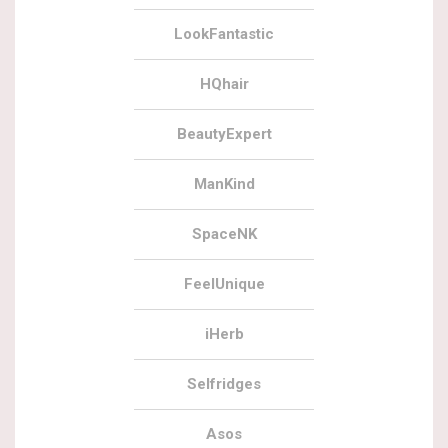
LookFantastic
HQhair
BeautyExpert
ManKind
SpaceNK
FeelUnique
iHerb
Selfridges
Asos