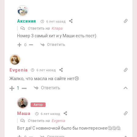
Аксиния
6 лет назад
Ответить на
Клара
Номер 3 самый хит и у Маши есть пост)
Ответить
0
Evgenia
6 лет назад
Жалко, что масла на сайте нет😢
Ответить
1
Автор
Маша
6 лет назад
Ответить на
Evgenia
Вот да! С новиночкой было бы поинтереснее🤔🤔🤔
Ответить