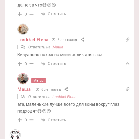
да не за что😊😊😊
Ответить
0
Loshkel Elena
6 лет назад
Ответить на
Маша
Визуально похож на мини ролик для глаз…
Ответить
0
Автор
Маша
6 лет назад
Ответить на
Loshkel Elena
ага, маленькие лучше всего для зоны вокруг глаз
подходят😊😊😊
Ответить
0