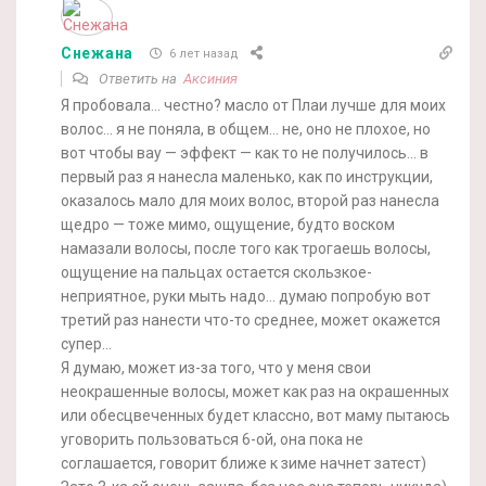
Снежана
6 лет назад
Ответить на
Аксиния
Я пробовала… честно? масло от Плаи лучше для моих
волос… я не поняла, в общем… не, оно не плохое, но
вот чтобы вау — эффект — как то не получилось… в
первый раз я нанесла маленько, как по инструкции,
оказалось мало для моих волос, второй раз нанесла
щедро — тоже мимо, ощущение, будто воском
намазали волосы, после того как трогаешь волосы,
ощущение на пальцах остается скользкое-
неприятное, руки мыть надо… думаю попробую вот
третий раз нанести что-то среднее, может окажется
супер…
Я думаю, может из-за того, что у меня свои
неокрашенные волосы, может как раз на окрашенных
или обесцвеченных будет классно, вот маму пытаюсь
уговорить пользоваться 6-ой, она пока не
соглашается, говорит ближе к зиме начнет затест)