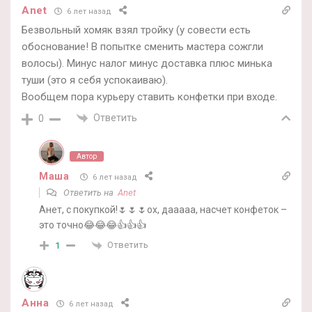
Anet
6 лет назад
Безвольный хомяк взял тройку (у совести есть
обоснование! В попытке сменить мастера сожгли
волосы). Минус налог минус доставка плюс минька
туши (это я себя успокаиваю).
Вообщем пора курьеру ставить конфетки при входе.
Ответить
0
Автор
Маша
6 лет назад
Ответить на
Anet
Анет, с покупкой!🌷🌷🌷ох, дааааа, насчет конфеток –
это точно😂😂😂👍👍👍
Ответить
1
Анна
6 лет назад