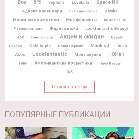
Box
5/5
Space NK
Sephora
LoveLula
Адвент-календари
Alyaka
Dr Dennis Gross
Новинки косметики
Мои фавориты
Ile de Beaute
Жирная кожа
Lookfantastic Beauty
Черная пятница
Акции и скидки
Box
Omorovicza
Beauty
Mankind
Iherb
Gold Apple
Heroes
Drunk Elephant
Lookfantastic
HQHair
Мои покупки
Asos
Американская косметика
Тени
Huda Beauty
3/5
Поиск по тегам
ПОПУЛЯРНЫЕ ПУБЛИКАЦИИ