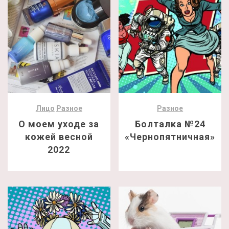
Лицо
Разное
Разное
О моем уходе за
Болталка №24
кожей весной
«Чернопятничная»
2022