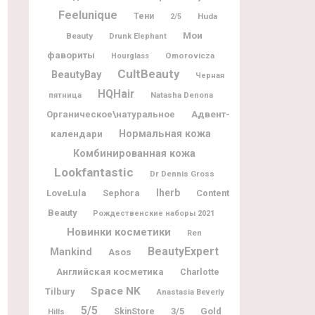
Feelunique
Тени
Huda
2/5
Мои
Beauty
Drunk Elephant
фавориты
Omorovicza
Hourglass
CultBeauty
BeautyBay
Черная
HQHair
Natasha Denona
пятница
Адвент-
Органическое\натуральное
календари
Нормальная кожа
Комбинированная кожа
Lookfantastic
Dr Dennis Gross
Iherb
LoveLula
Sephora
Content
Beauty
Рождественские наборы 2021
Новинки косметики
Ren
BeautyExpert
Mankind
Asos
Английская косметика
Charlotte
Space NK
Tilbury
Anastasia Beverly
5/5
3/5
Gold
SkinStore
Hills