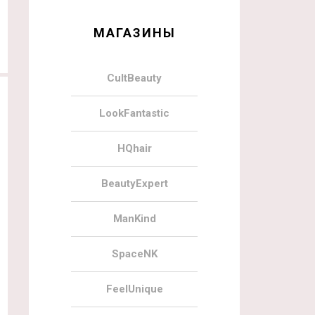
МАГАЗИНЫ
CultBeauty
LookFantastic
HQhair
BeautyExpert
ManKind
SpaceNK
FeelUnique