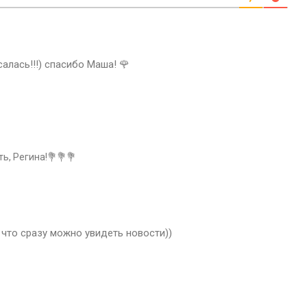
салась!!!) спасибо Маша! 🌹
ь, Регина!💐💐💐
 что сразу можно увидеть новости))