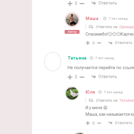
Ответить
0
Маша
7 лет назад
Ответить на
Ореанд
Автор
Спасииибо!🙂🙂🙂Картин
Ответить
0
Татьяна
7 лет назад
Не получается перейти по ссыл
Ответить
0
Юля
7 лет назад
Ответить на
Татьяна
И у меня 😩
Маша, как называется к
Ответить
0