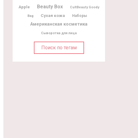
Beauty Box
Apple
CultBeauty Goody
Сухая кожа
Наборы
Bag
Американская косметика
Сыворотка для лица
Поиск по тегам