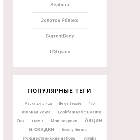
Sephora
Золотое Яблоко
CurrentBody
Л’Этуаль
ПОПУЛЯРНЫЕ ТЕГИ
4/5
Ile de Beaute
Маска для лица
Жирная кожа
Lookfantastic Beauty
Акции
Box
Мои покупки
Elemis
и скидки
Beauty Heroes
Рождественские наборы
Alyaka