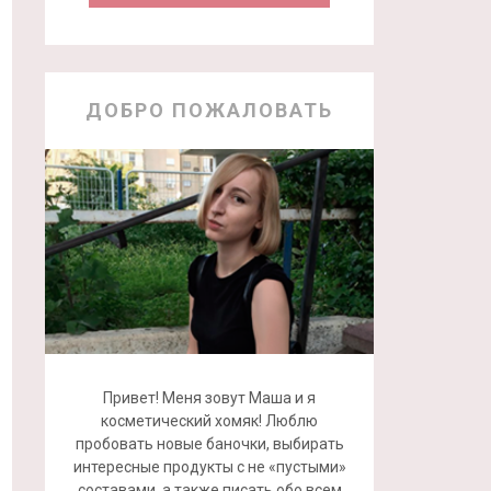
ДОБРО ПОЖАЛОВАТЬ
Привет! Меня зовут Маша и я
косметический хомяк! Люблю
пробовать новые баночки, выбирать
интересные продукты с не «пустыми»
составами, а также писать обо всем