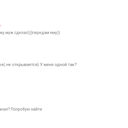
а
ку муж сделал)))передам ему))
ке( не открывается) У меня одной так?
анал? Попробую найти