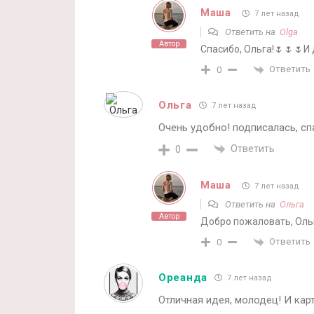
Маша
7 лет назад
Ответить на
Olga
Автор
Спасибо, Ольга!🌷🌷🌷И
Ответить
0
Ольга
7 лет назад
Очень удобно! подписалась, сп
Ответить
0
Маша
7 лет назад
Ответить на
Ольга
Автор
Добро пожаловать, Ольг
Ответить
0
Ореанда
7 лет назад
Отличная идея, молодец! И кар