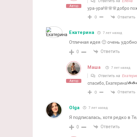
Ответить на
Елена
Автор
ура-ура!🌸🌸🌸добро по
Ответить
0
Екатерина
7 лет назад
Отличная идея 🙂 очень удобно
Ответить
0
Маша
7 лет назад
Ответить на
Екатери
Автор
спасибо, Екатерина!☘️☘
Ответить
0
Olga
7 лет назад
Я подписалась, хотя редко в Т
Ответить
0