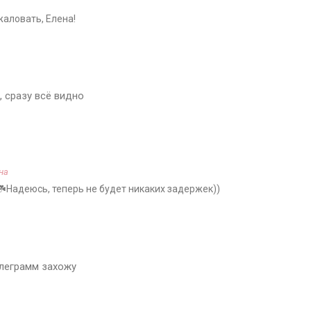
жаловать, Елена!
, сразу всё видно
на
️☘️Надеюсь, теперь не будет никаких задержек))
елеграмм захожу