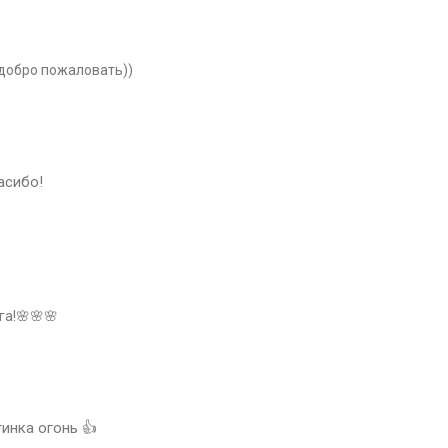
 добро пожаловать))
асибо!
а!🌸🌸🌸
тинка огонь 👍