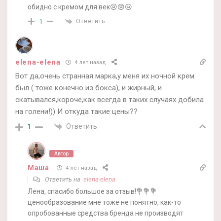
обидно с кремом для век😢😢😢
Ответить
1
elena-elena
4 лет назад
Вот да,очень странная марка,у меня их ночной крем
был ( тоже конечно из бокса), и жирный, и
скатывался,короче,как всегда в таких случаях добила
на голени!)) И откуда такие цены??
Ответить
1
Автор
Маша
4 лет назад
Ответить на
elena-elena
Лена, спасибо большое за отзыв!💐💐💐
ценообразование мне тоже не понятно, как-то
опробованные средства бренда не производят