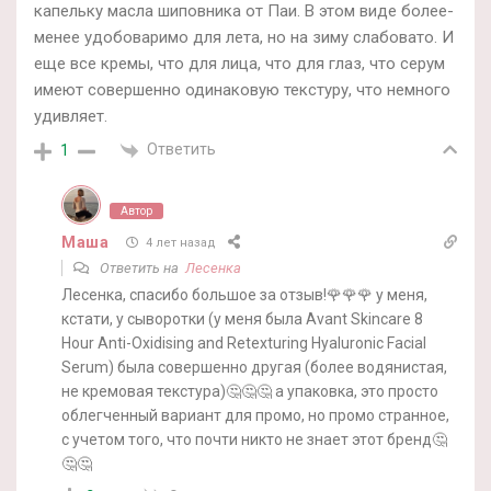
капельку масла шиповника от Паи. В этом виде более-
менее удобоваримо для лета, но на зиму слабовато. И
еще все кремы, что для лица, что для глаз, что серум
имеют совершенно одинаковую текстуру, что немного
удивляет.
Ответить
1
Автор
Маша
4 лет назад
Ответить на
Лесенка
Лесенка, спасибо большое за отзыв!🌹🌹🌹 у меня,
кстати, у сыворотки (у меня была Avant Skincare 8
Hour Anti-Oxidising and Retexturing Hyaluronic Facial
Serum) была совершенно другая (более водянистая,
не кремовая текстура)🤔🤔🤔 а упаковка, это просто
облегченный вариант для промо, но промо странное,
с учетом того, что почти никто не знает этот бренд🤔
🤔🤔