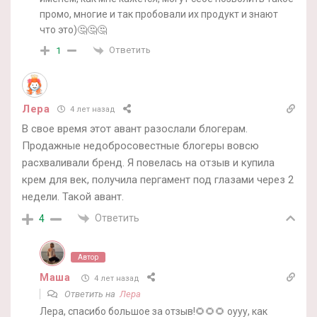
промо, многие и так пробовали их продукт и знают
что это)🤔🤔🤔
Ответить
1
Лера
4 лет назад
В свое время этот авант разослали блогерам.
Продажные недобросовестные блогеры вовсю
расхваливали бренд. Я повелась на отзыв и купила
крем для век, получила пергамент под глазами через 2
недели. Такой авант.
Ответить
4
Автор
Маша
4 лет назад
Ответить на
Лера
Лера, спасибо большое за отзыв!🌻🌻🌻 оууу, как