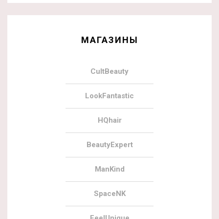
МАГАЗИНЫ
CultBeauty
LookFantastic
HQhair
BeautyExpert
ManKind
SpaceNK
FeelUnique