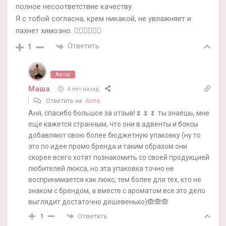
полное несоответствие качеству.
Я с тобой согласна, крем никакой, не увлажняет и
пахнет химозно. 🧟‍♀️🧟‍♀️🧟‍♀️
Ответить
1
Автор
Маша
4 лет назад
Ответить на
Anna
Аня, спасибо большое за отзыв!🌷🌷🌷 ты знаешь, мне
еще кажется странным, что они в адвенты и боксы
добавляют свою более бюджетную упаковку (ну то
это по идее промо бренда и таким образом они
скорее всего хотят познакомить со своей продукцией
любителей люкса, но эта упаковка точно не
воспринимается как люкс, тем более для тех, кто не
знаком с брендом, а вместе с ароматом все это дело
выглядит достаточно дешевенько)🙈🙈🙈
Ответить
1