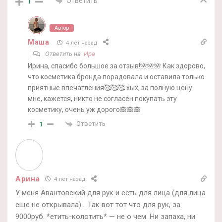
Ответить
1
Автор
Маша
4 лет назад
Ответить на
Ира
Ирина, спасибо большое за отзыв!🌺🌺🌺 Как здорово,
что косметика бренда порадовала и оставила только
приятные впечатления🥰🥰🥰 хых, за полную цену
мне, кажется, никто не согласен покупать эту
косметику, очень уж дорого🙈🙈🙈
Ответить
1
Арина
4 лет назад
У меня Авантовский для рук и есть для лица (для лица
еще не открывала)… Так вот тот что для рук, за
9000руб. *етить-колотить* — не о чем. Ни запаха, ни