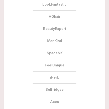
LookFantastic
HQhair
BeautyExpert
ManKind
SpaceNK
FeelUnique
iHerb
Selfridges
Asos