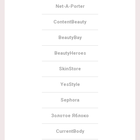
Net-A-Porter
ContentBeauty
BeautyBay
BeautyHeroes
SkinStore
YesStyle
Sephora
Золотое Яблоко
CurrentBody