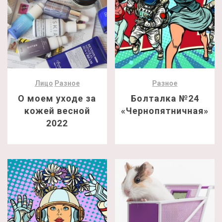
Лицо
Разное
Разное
О моем уходе за
Болталка №24
кожей весной
«Чернопятничная»
2022