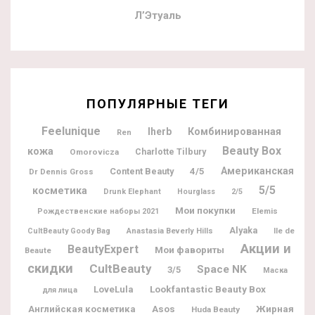
Л’Этуаль
ПОПУЛЯРНЫЕ ТЕГИ
Feelunique
Iherb
Комбинированная
Ren
Beauty Box
кожа
Charlotte Tilbury
Omorovicza
Американская
Content Beauty
4/5
Dr Dennis Gross
5/5
косметика
Drunk Elephant
Hourglass
2/5
Мои покупки
Elemis
Рождественские наборы 2021
Alyaka
Ile de
CultBeauty Goody Bag
Anastasia Beverly Hills
Акции и
BeautyExpert
Мои фавориты
Beaute
скидки
CultBeauty
Space NK
3/5
Маска
Lookfantastic Beauty Box
LoveLula
для лица
Жирная
Английская косметика
Asos
Huda Beauty