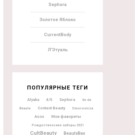
Sephora
Золотое Яблоко
CurrentBody
Л’Этуаль
ПОПУЛЯРНЫЕ ТЕГИ
Alyaka
4/5
Sephora
Ile de
Content Beauty
Beaute
Omorovicza
Мои фавориты
Asos
Рождественские наборы 2021
CultBeauty
BeautyBay