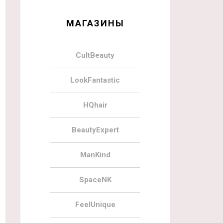
МАГАЗИНЫ
CultBeauty
LookFantastic
HQhair
BeautyExpert
ManKind
SpaceNK
FeelUnique