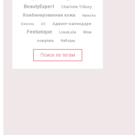
BeautyExpert
Charlotte Tilbury
Комбинированная кожа
Natasha
Адвент-календари
Denona
2/5
Feelunique
Мои
LoveLula
покупки
Наборы
Поиск по тегам