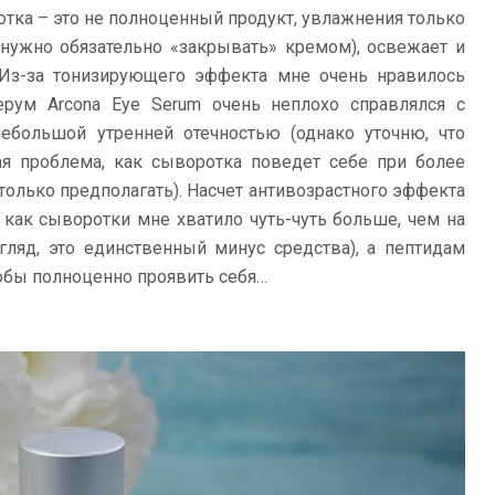
отка – это не полноценный продукт, увлажнения только
 нужно обязательно «закрывать» кремом), освежает и
 Из-за тонизирующего эффекта мне очень нравилось
ерум Arcona Eye Serum очень неплохо справлялся с
ебольшой утренней отечностью (однако уточню, что
ая проблема, как сыворотка поведет себе при более
только предполагать). Насчет антивозрастного эффекта
к как сыворотки мне хватило чуть-чуть больше, чем на
гляд, это единственный минус средства), а пептидам
обы полноценно проявить себя…