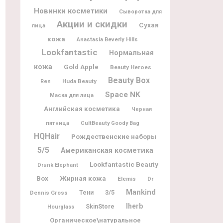
Новинки косметики
Сыворотка для
Акции и скидки
Сухая
лица
кожа
Anastasia Beverly Hills
Lookfantastic
Нормальная
кожа
Gold Apple
Beauty Heroes
Beauty Box
Huda Beauty
Ren
Space NK
Маска для лица
Английская косметика
Черная
пятница
CultBeauty Goody Bag
HQHair
Рождественские наборы
5/5
Американская косметика
Lookfantastic Beauty
Drunk Elephant
Box
Жирная кожа
Elemis
Dr
Mankind
3/5
Dennis Gross
Тени
Iherb
SkinStore
Hourglass
Органическое\натуральное