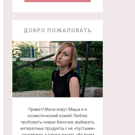
ДОБРО ПОЖАЛОВАТЬ
Привет! Меня зовут Маша и я
косметический хомяк! Люблю
пробовать новые баночки, выбирать
интересные продукты с не «пустыми»
составами, а также писать обо всем