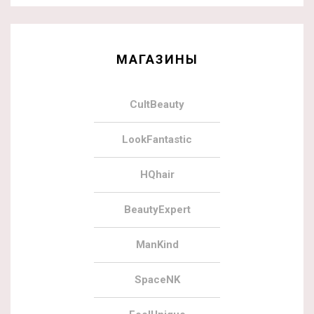
МАГАЗИНЫ
CultBeauty
LookFantastic
HQhair
BeautyExpert
ManKind
SpaceNK