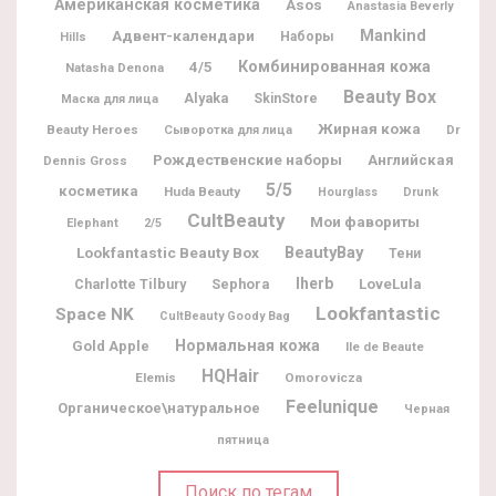
Американская косметика
Asos
Anastasia Beverly
Адвент-календари
Mankind
Наборы
Hills
Комбинированная кожа
4/5
Natasha Denona
Beauty Box
Alyaka
SkinStore
Маска для лица
Жирная кожа
Beauty Heroes
Dr
Сыворотка для лица
Рождественские наборы
Английская
Dennis Gross
5/5
косметика
Huda Beauty
Hourglass
Drunk
CultBeauty
Мои фавориты
Elephant
2/5
BeautyBay
Lookfantastic Beauty Box
Тени
Iherb
Charlotte Tilbury
Sephora
LoveLula
Lookfantastic
Space NK
CultBeauty Goody Bag
Нормальная кожа
Gold Apple
Ile de Beaute
HQHair
Elemis
Omorovicza
Feelunique
Органическое\натуральное
Черная
пятница
Поиск по тегам