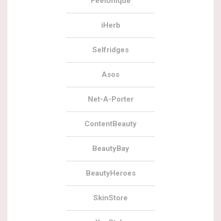
FeelUnique
iHerb
Selfridges
Asos
Net-A-Porter
ContentBeauty
BeautyBay
BeautyHeroes
SkinStore