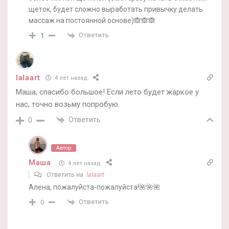
щеток, будет сложно выработать привычку делать
массаж на постоянной основе)🙈🙈🙈
Ответить
1
lalaart
4 лет назад
Маша, спасибо большое! Если лето будет жаркое у
нас, точно возьму попробую.
Ответить
0
Автор
Маша
4 лет назад
Ответить на
lalaart
Алена, пожалуйста-пожалуйста!🌺🌺🌺
Ответить
0