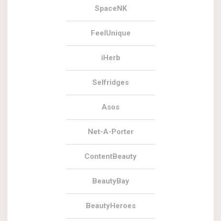
SpaceNK
FeelUnique
iHerb
Selfridges
Asos
Net-A-Porter
ContentBeauty
BeautyBay
BeautyHeroes