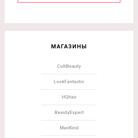
МАГАЗИНЫ
CultBeauty
LookFantastic
HQhair
BeautyExpert
ManKind