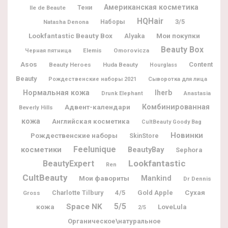
Американская косметика
Ile de Beaute
Тени
HQHair
3/5
Natasha Denona
Наборы
Lookfantastic Beauty Box
Мои покупки
Alyaka
Beauty Box
Elemis
Omorovicza
Черная пятница
Asos
Content
Beauty Heroes
Huda Beauty
Hourglass
Beauty
Рождественские наборы 2021
Сыворотка для лица
Нормальная кожа
Iherb
Drunk Elephant
Anastasia
Адвент-календари
Комбинированная
Beverly Hills
кожа
Английская косметика
CultBeauty Goody Bag
Новинки
Рождественские наборы
SkinStore
Feelunique
косметики
BeautyBay
Sephora
Lookfantastic
BeautyExpert
Ren
CultBeauty
Мои фавориты
Mankind
Dr Dennis
Charlotte Tilbury
4/5
Gold Apple
Сухая
Gross
5/5
Space NK
кожа
LoveLula
2/5
Органическое\натуральное