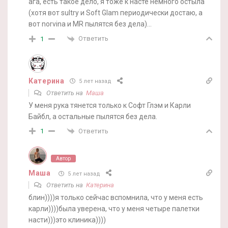
ага, есть такое дело, я тоже к насте немного остыла
(хотя вот sultry и Soft Glam периодически достаю, а
вот norvina и MR пылятся без дела)…
Ответить
1
Катерина
5 лет назад
Ответить на
Маша
У меня рука тянется только к Софт Глэм и Карли
Байбл, а остальные пылятся без дела.
Ответить
1
Автор
Маша
5 лет назад
Ответить на
Катерина
блин))))я только сейчас вспомнила, что у меня есть
карли))))была уверена, что у меня четыре палетки
насти)))это клиника))))