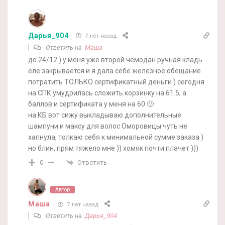
Дарья_904
7 лет назад
Ответить на
Маша
до 24/12 ) у меня уже второй чемодан ручная кладь
еле закрывается и я дала себе железное обещание
потратить ТОЛЬКО сертификатный деньги ) сегодня
на СПК умудрилась сложить корзинку на 61.5, а
баллов и сертификата у меня на 60 🙂
на КБ вот сижу выкладываю дополнительные
шампуни и максу для волос Оморовицы чуть не
хапнула, толкаю себя к минимальной сумме заказа )
но блин, прям тяжело мне )) хомяк почти плачет )))
Ответить
0
Автор
Маша
7 лет назад
Ответить на
Дарья_904