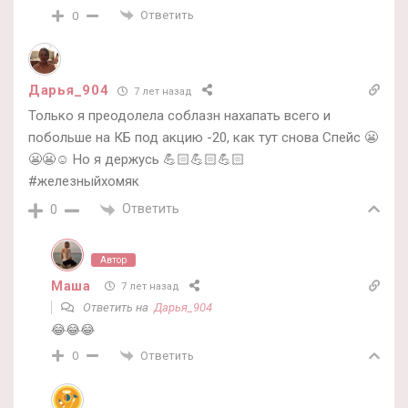
Ответить
0
Дарья_904
7 лет назад
Только я преодолела соблазн нахапать всего и
побольше на КБ под акцию -20, как тут снова Спейс 😬
😬😬☺️ Но я держусь 💪🏻💪🏻💪🏻
#железныйхомяк
Ответить
0
Автор
Маша
7 лет назад
Ответить на
Дарья_904
😂😂😂
Ответить
0