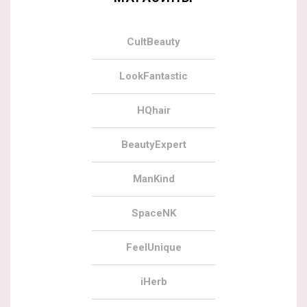
CultBeauty
LookFantastic
HQhair
BeautyExpert
ManKind
SpaceNK
FeelUnique
iHerb