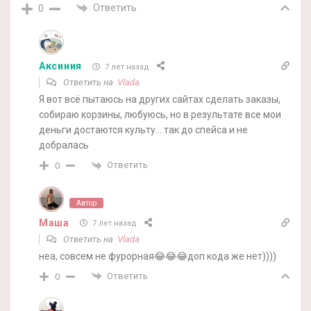
Ответить
0
Аксиния
7 лет назад
Ответить на
Vlada
Я вот всё пытаюсь на других сайтах сделать заказы,
собираю корзины, любуюсь, но в результате все мои
деньги достаются культу… так до спейса и не
добралась
Ответить
0
Автор
Маша
7 лет назад
Ответить на
Vlada
неа, совсем не фурорная😂😂😂доп кода же нет))))
Ответить
0