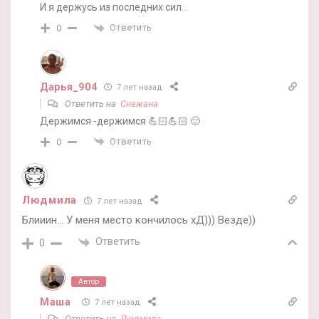
И я держусь из последних сил…
Ответить
0
Дарья_904
7 лет назад
Ответить на
Снежана
Держимся -держимся 💪🏻💪🏻 🙂
Ответить
0
Людмила
7 лет назад
Блииин… У меня место кончилось хД))) Везде))
Ответить
0
Автор
Маша
7 лет назад
Ответить на
Людмила