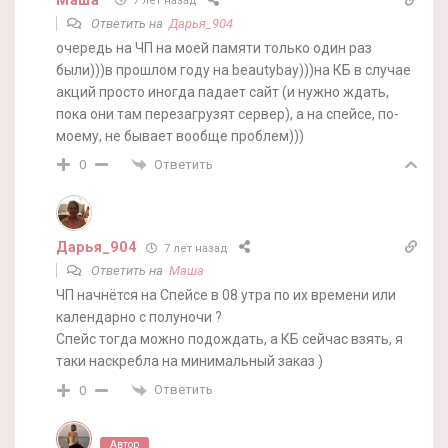
7 лет назад
Ответить на
Дарья_904
очередь на ЧП на моей памяти только один раз
были)))в прошлом году на beautybay)))на КБ в случае
акций просто иногда падает сайт (и нужно ждать,
пока они там перезагрузят сервер), а на спейсе, по-
моему, не бывает вообще проблем)))
Ответить
0
Дарья_904
7 лет назад
Ответить на
Маша
ЧП начнётся на Спейсе в 08 утра по их времени или
календарно с полуночи ?
Спейс тогда можно подождать, а КБ сейчас взять, я
таки наскребла на минимальный заказ )
Ответить
0
Автор