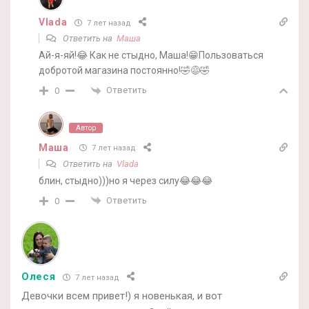
Vlada
7 лет назад
Ответить на
Маша
Ай-я-яй!😂 Как не стыдно, Маша!😁Пользоваться
добротой магазина постоянно!🤣😅🤣
Ответить
0
Автор
Маша
7 лет назад
Ответить на
Vlada
блин, стыдно)))но я через силу😂😂😂
Ответить
0
Олеся
7 лет назад
Девочки всем привет!) я новенькая, и вот