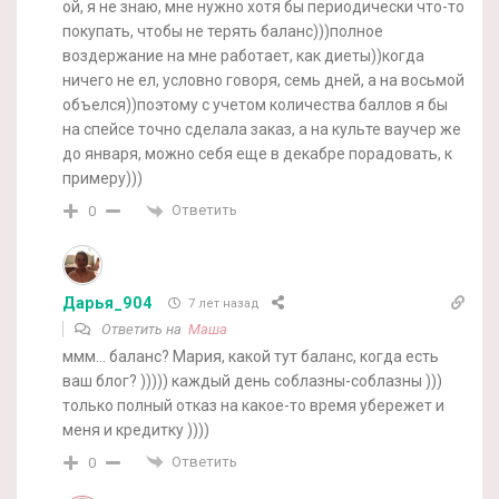
ой, я не знаю, мне нужно хотя бы периодически что-то
покупать, чтобы не терять баланс)))полное
воздержание на мне работает, как диеты))когда
ничего не ел, условно говоря, семь дней, а на восьмой
объелся))поэтому с учетом количества баллов я бы
на спейсе точно сделала заказ, а на культе ваучер же
до января, можно себя еще в декабре порадовать, к
примеру)))
Ответить
0
Дарья_904
7 лет назад
Ответить на
Маша
ммм… баланс? Мария, какой тут баланс, когда есть
ваш блог? ))))) каждый день соблазны-соблазны )))
только полный отказ на какое-то время убережет и
меня и кредитку ))))
Ответить
0