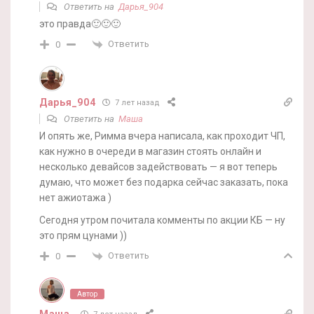
Ответить на
Дарья_904
это правда🙂🙂🙂
Ответить
0
Дарья_904
7 лет назад
Ответить на
Маша
И опять же, Римма вчера написала, как проходит ЧП,
как нужно в очереди в магазин стоять онлайн и
несколько девайсов задействовать — я вот теперь
думаю, что может без подарка сейчас заказать, пока
нет ажиотажа )
Сегодня утром почитала комменты по акции КБ — ну
это прям цунами ))
Ответить
0
Автор
Маша