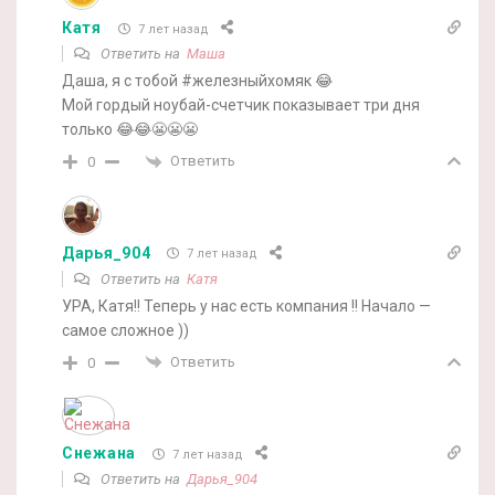
Катя
7 лет назад
Ответить на
Маша
Даша, я с тобой #железныйхомяк 😂
Мой гордый ноубай-счетчик показывает три дня
только 😂😂😬😬😬
Ответить
0
Дарья_904
7 лет назад
Ответить на
Катя
УРА, Катя!! Теперь у нас есть компания !! Начало —
самое сложное ))
Ответить
0
Снежана
7 лет назад
Ответить на
Дарья_904