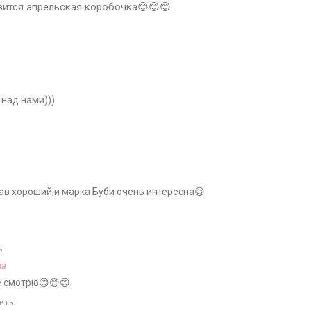
авится апрельская коробочка😊😊😊
 над нами)))
тав хороший,и марка Буби очень интересна😋
д
ша
же смотрю😊😊😊
ить