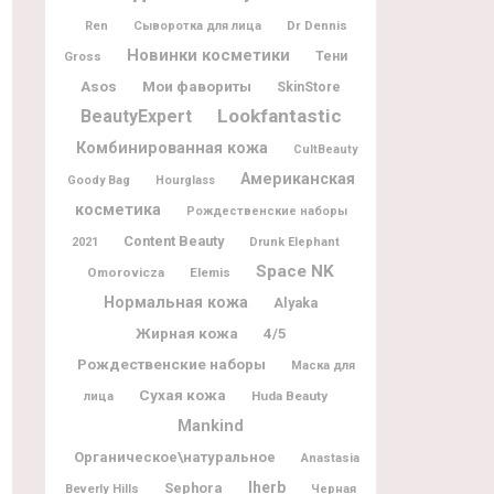
Dr Dennis
Ren
Сыворотка для лица
Новинки косметики
Gross
Тени
Мои фавориты
Asos
SkinStore
Lookfantastic
BeautyExpert
Комбинированная кожа
CultBeauty
Американская
Goody Bag
Hourglass
косметика
Рождественские наборы
Content Beauty
2021
Drunk Elephant
Space NK
Omorovicza
Elemis
Нормальная кожа
Alyaka
Жирная кожа
4/5
Рождественские наборы
Маска для
Сухая кожа
Huda Beauty
лица
Mankind
Органическое\натуральное
Anastasia
Iherb
Sephora
Beverly Hills
Черная