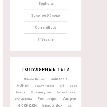
Sephora
Золотое Яблоко
CurrentBody
Л’Этуаль
ПОПУЛЯРНЫЕ ТЕГИ
Gold Apple
Natasha Denona
HQHair
3/5
Beauty Heroes
Ile de
Мои покупки
Английская
Beaute
Акции
Feelunique
косметика
и скидки
Beauty Box
2/5