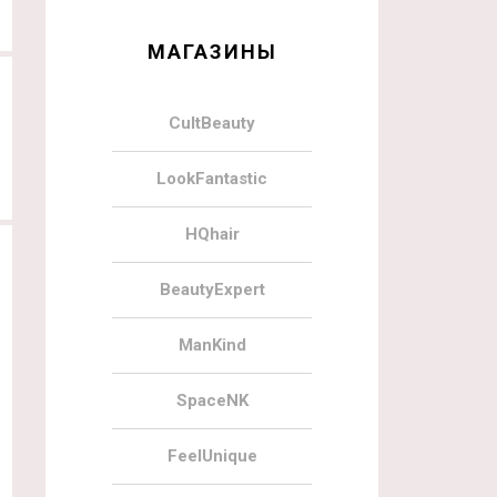
МАГАЗИНЫ
CultBeauty
LookFantastic
HQhair
BeautyExpert
ManKind
SpaceNK
FeelUnique