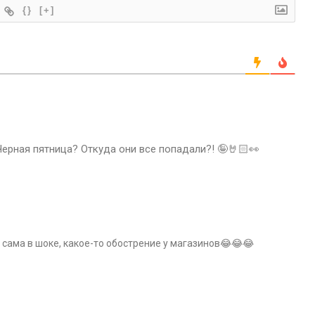
{}
[+]
Черная пятница? Откуда они все попадали?! 🤪🤘🏻👀
я сама в шоке, какое-то обострение у магазинов😂😂😂