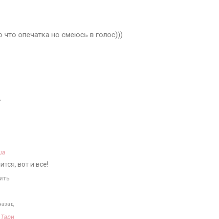
ю что опечатка но смеюсь в голос)))

ша
тся, вот и все!
ить
назад
а
Тари