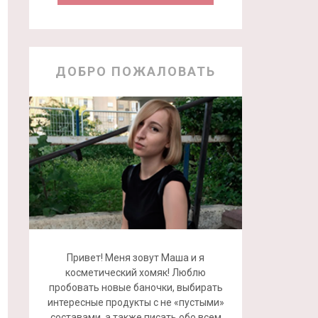
ДОБРО ПОЖАЛОВАТЬ
Привет! Меня зовут Маша и я
косметический хомяк! Люблю
пробовать новые баночки, выбирать
интересные продукты с не «пустыми»
составами, а также писать обо всем