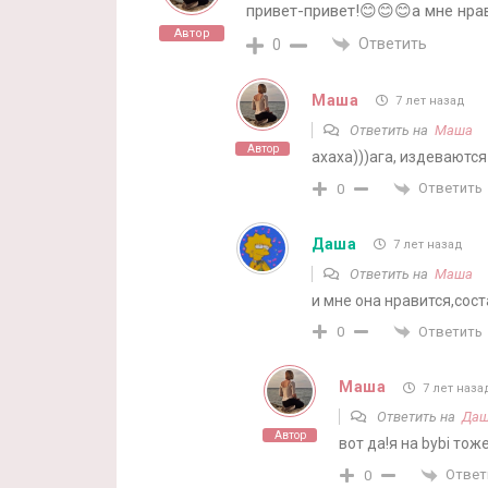
привет-привет!😊😊😊а мне нр
Автор
Ответить
0
Маша
7 лет назад
Ответить на
Маша
Автор
ахаха)))ага, издеваются
Ответить
0
Даша
7 лет назад
Ответить на
Маша
и мне она нравится,сос
Ответить
0
Маша
7 лет наза
Ответить на
Да
Автор
вот да!я на bybi то
Ответ
0