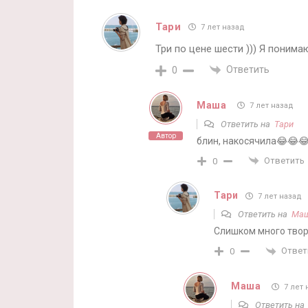
Тари
7 лет назад
Три по цене шести ))) Я понима
Ответить
0
Маша
7 лет назад
Ответить на
Тари
Автор
блин, накосячила😂😂
Ответить
0
Тари
7 лет назад
Ответить на
Ма
Слишком много твори
Ответ
0
Маша
7 лет 
Ответить н