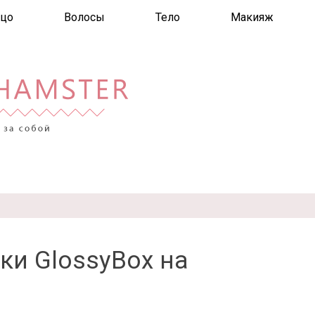
цо
Волосы
Тело
Макияж
ки GlossyBox на