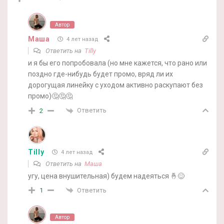
Автор
Маша
4 лет назад
Ответить на
Tilly
и я бы его попробовала (но мне кажется, что рано или
поздно где-нибудь будет промо, вряд ли их
дорогущая линейку с уходом активно раскупают без
промо)🤔🤔🤔
Ответить
2
Tilly
4 лет назад
Ответить на
Маша
угу, цена внушительная) будем надеяться 🤞😊
Ответить
1
Автор