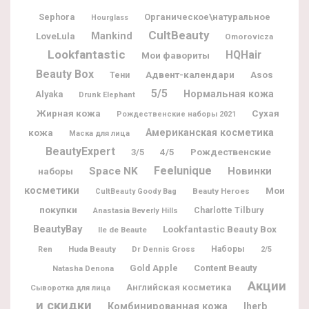
Sephora
Органическое\натуральное
Hourglass
CultBeauty
Mankind
LoveLula
Omorovicza
Lookfantastic
HQHair
Мои фавориты
Beauty Box
Адвент-календари
Asos
Тени
5/5
Нормальная кожа
Alyaka
Drunk Elephant
Жирная кожа
Сухая
Рождественские наборы 2021
Американская косметика
кожа
Маска для лица
BeautyExpert
Рождественские
3/5
4/5
Feelunique
Space NK
Новинки
наборы
косметики
Мои
Beauty Heroes
CultBeauty Goody Bag
покупки
Charlotte Tilbury
Anastasia Beverly Hills
BeautyBay
Lookfantastic Beauty Box
Ile de Beaute
Huda Beauty
Dr Dennis Gross
Наборы
Ren
2/5
Gold Apple
Content Beauty
Natasha Denona
Акции
Английская косметика
Сыворотка для лица
и скидки
Комбинированная кожа
Iherb