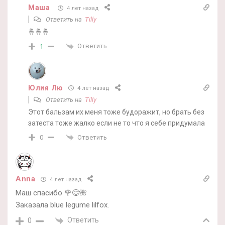
Маша
4 лет назад
Ответить на
Tilly
🤞🤞🤞
Ответить
1
Юлия Лю
4 лет назад
Ответить на
Tilly
Этот бальзам их меня тоже будоражит, но брать без
затеста тоже жалко если не то что я себе придумала
Ответить
0
Anna
4 лет назад
Маш спасибо 🌹😋🌺
Заказала blue legume lilfox.
Ответить
0