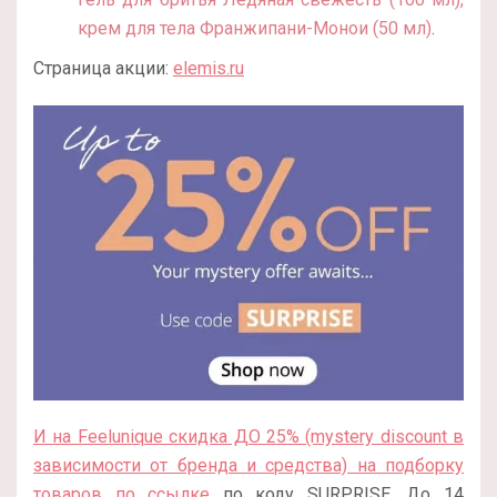
крем для тела Франжипани-Монои (50 мл)
.
Страница акции:
elemis.ru
И на Feelunique скидка ДО 25% (mystery discount в
зависимости от бренда и средства) на подборку
товаров по ссылке
по коду SURPRISE. До 14