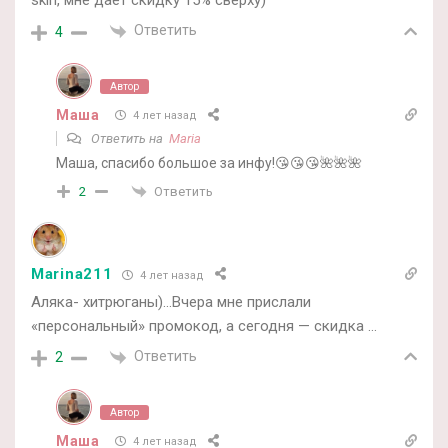
skin, мне даёт скидку 15% сверху)
Ответить
4
Автор
Маша
4 лет назад
Ответить на
Maria
Маша, спасибо большое за инфу!😘😘😘🌺🌺🌺
Ответить
2
Marina211
4 лет назад
Аляка- хитрюганы)…Вчера мне прислали
«персональный» промокод, а сегодня — скидка …
Ответить
2
Автор
Маша
4 лет назад