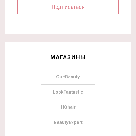
МАГАЗИНЫ
CultBeauty
LookFantastic
HQhair
BeautyExpert