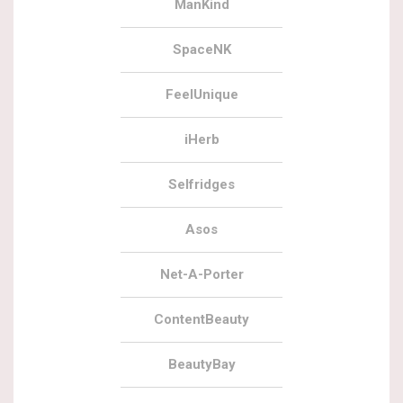
ManKind
SpaceNK
FeelUnique
iHerb
Selfridges
Asos
Net-A-Porter
ContentBeauty
BeautyBay