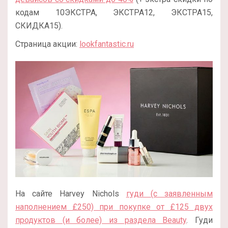
кодам 10ЭКСТРА, ЭКСТРА12, ЭКСТРА15,
СКИДКА15).
Страница акции:
lookfantastic.ru
На сайте Harvey Nichols
гуди (с заявленным
наполнением £250) при покупке от £125 двух
продуктов (и более) из раздела Beauty
. Гуди