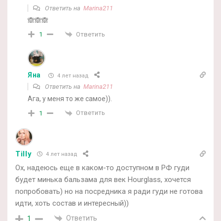
Ответить на
Marina211
🙈🙈🙈
Ответить
1
Яна
4 лет назад
Ответить на
Marina211
Ага, у меня то же самое)).
Ответить
1
Tilly
4 лет назад
Ох, надеюсь еще в каком-то доступном в РФ гуди
будет минька бальзама для век Hourglass, хочется
попробовать) но на посредника я ради гуди не готова
идти, хоть состав и интересный))
Ответить
1