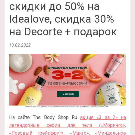
скидки до 50% на
Idealove, скидка 30%
на Decorte + подарок
10.02.2022
На сайте The Body Shop Ru
акция «3 за 2» на
легендарные серии для тела («Моринга»,
«Розовый грейпфрут», «Манго», «Миндальное