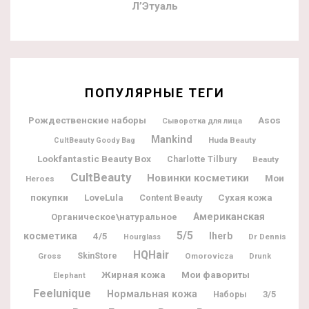
Л’Этуаль
ПОПУЛЯРНЫЕ ТЕГИ
Рождественские наборы
Asos
Сыворотка для лица
Mankind
Huda Beauty
CultBeauty Goody Bag
Lookfantastic Beauty Box
Charlotte Tilbury
Beauty
CultBeauty
Новинки косметики
Мои
Heroes
покупки
LoveLula
Content Beauty
Сухая кожа
Американская
Органическое\натуральное
5/5
косметика
Iherb
4/5
Dr Dennis
Hourglass
HQHair
Gross
SkinStore
Omorovicza
Drunk
Жирная кожа
Мои фавориты
Elephant
Feelunique
Нормальная кожа
3/5
Наборы