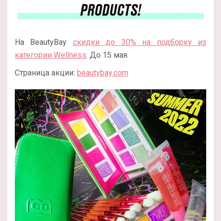
На BeautyBay
скидки до 30% на подборку из
категории Wellness
. До 15 мая.
Страница акции:
beautybay.com