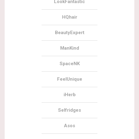
LookFantastic
HQhair
BeautyExpert
ManKind
SpaceNK
FeelUnique
iHerb
Selfridges
Asos