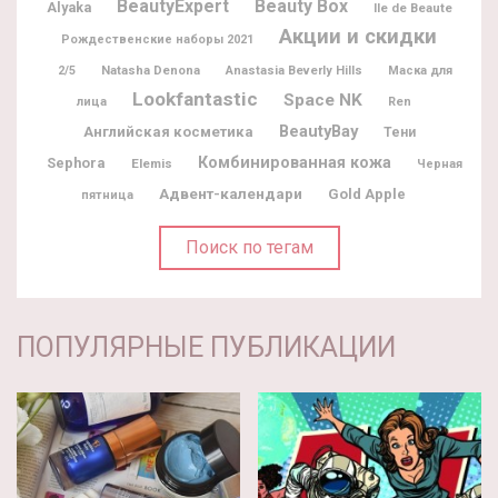
BeautyExpert
Beauty Box
Alyaka
Ile de Beaute
Акции и скидки
Рождественские наборы 2021
Natasha Denona
2/5
Anastasia Beverly Hills
Маска для
Lookfantastic
Space NK
лица
Ren
BeautyBay
Английская косметика
Тени
Комбинированная кожа
Sephora
Elemis
Черная
Адвент-календари
Gold Apple
пятница
Поиск по тегам
ПОПУЛЯРНЫЕ ПУБЛИКАЦИИ