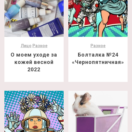
Лицо
Разное
Разное
О моем уходе за
Болталка №24
кожей весной
«Чернопятничная»
2022