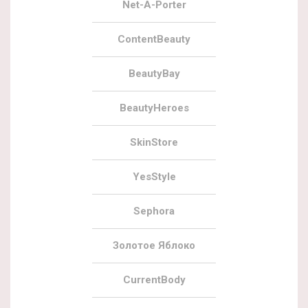
Net-A-Porter
ContentBeauty
BeautyBay
BeautyHeroes
SkinStore
YesStyle
Sephora
Золотое Яблоко
CurrentBody