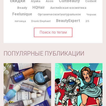
скидки
CultBeauty
Alyaka
Asos
Content
HQHair
Beauty
Английская косметика
Feelunique
Органическое\натуральное
Черная
BeautyExpert
пятница
Drunk Elephant
2/5
Поиск по тегам
ПОПУЛЯРНЫЕ ПУБЛИКАЦИИ