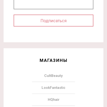
МАГАЗИНЫ
CultBeauty
LookFantastic
HQhair