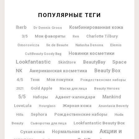
ПОПУЛЯРНЫЕ ТЕГИ
Iherb
Комбинированная кожа
Dr Dennis Gross
Мои фавориты
3/5
Charlotte Tilbury
Ren
Omorovicza
Ile de Beaute
Natasha Denona
Elemis
Новинки косметики
CultBeauty Goody Bag
Lookfantastic
BeautyBay
Space
SkinStore
Beauty Box
NK
Американская косметика
Мои покупки
4/5
Тени
Рождественские наборы
Gold Apple
Beauty Heroes
2021
Маска для лица
5/5
Адвент-календари
Mankind
Наборы
Жирная кожа
LoveLula
Hourglass
Anastasia Beverly
Рождественские наборы
Sephora
Huda
Hills
Lookfantastic Beauty Box
Beauty
Сыворотка для лица
Акции и
Нормальная кожа
Сухая кожа