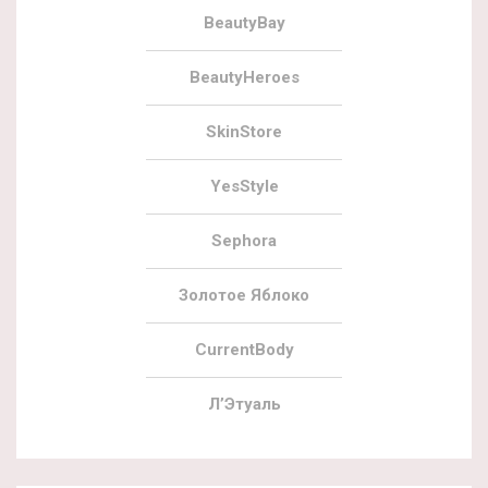
BeautyBay
BeautyHeroes
SkinStore
YesStyle
Sephora
Золотое Яблоко
CurrentBody
Л’Этуаль