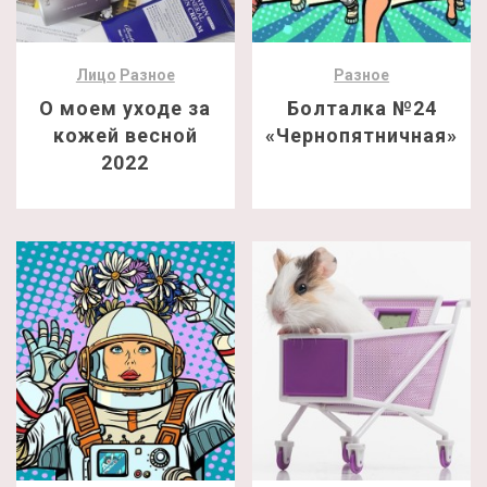
Лицо
Разное
Разное
О моем уходе за
Болталка №24
кожей весной
«Чернопятничная»
2022