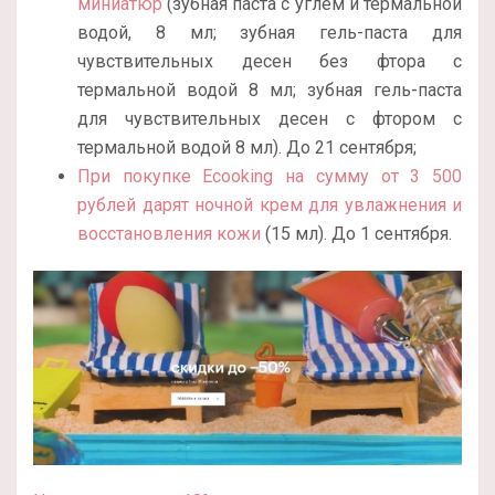
миниатюр
(зубная паста с углем и термальной
водой, 8 мл; зубная гель-паста для
чувствительных десен без фтора с
термальной водой 8 мл; зубная гель-паста
для чувствительных десен с фтором с
термальной водой 8 мл). До 21 сентября;
При покупке Ecooking на сумму от 3 500
рублей дарят ночной крем для увлажнения и
восстановления кожи
(15 мл). До 1 сентября.