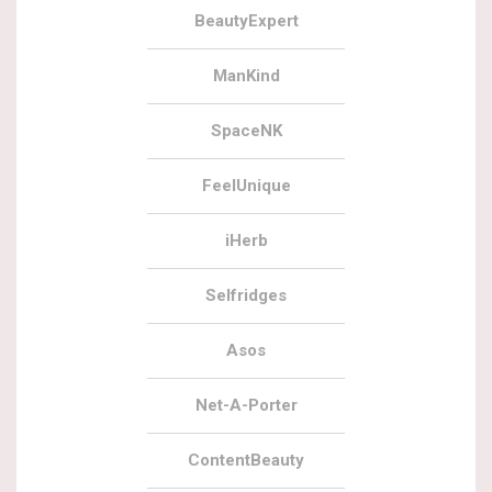
BeautyExpert
ManKind
SpaceNK
FeelUnique
iHerb
Selfridges
Asos
Net-A-Porter
ContentBeauty