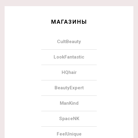
МАГАЗИНЫ
CultBeauty
LookFantastic
HQhair
BeautyExpert
ManKind
SpaceNK
FeelUnique