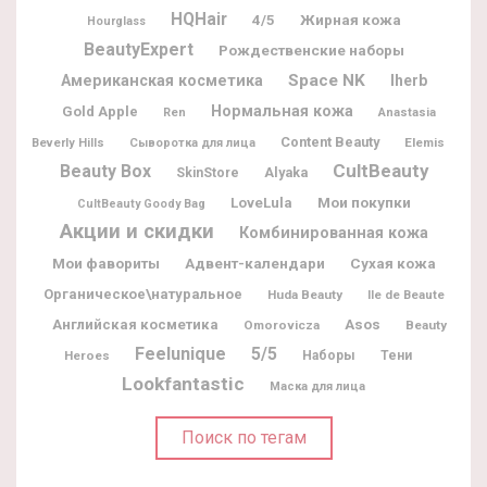
HQHair
Жирная кожа
4/5
Hourglass
BeautyExpert
Рождественские наборы
Space NK
Американская косметика
Iherb
Нормальная кожа
Gold Apple
Ren
Anastasia
Content Beauty
Elemis
Beverly Hills
Сыворотка для лица
CultBeauty
Beauty Box
Alyaka
SkinStore
Мои покупки
LoveLula
CultBeauty Goody Bag
Акции и скидки
Комбинированная кожа
Мои фавориты
Адвент-календари
Сухая кожа
Органическое\натуральное
Huda Beauty
Ile de Beaute
Английская косметика
Asos
Omorovicza
Beauty
Feelunique
5/5
Heroes
Наборы
Тени
Lookfantastic
Маска для лица
Поиск по тегам