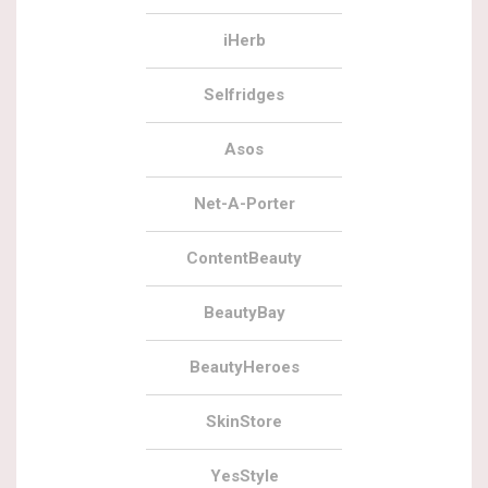
iHerb
Selfridges
Asos
Net-A-Porter
ContentBeauty
BeautyBay
BeautyHeroes
SkinStore
YesStyle