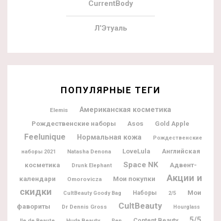
CurrentBody
Л’Этуаль
ПОПУЛЯРНЫЕ ТЕГИ
Американская косметика
Elemis
Рождественские наборы
Asos
Gold Apple
Feelunique
Нормальная кожа
Рождественские
LoveLula
Английская
Natasha Denona
наборы 2021
Space NK
Адвент-
косметика
Drunk Elephant
Акции и
календари
Мои покупки
Omorovicza
скидки
Мои
Наборы
CultBeauty Goody Bag
2/5
CultBeauty
фавориты
Dr Dennis Gross
Hourglass
5/5
Content Beauty
Ile de Beaute
Huda Beauty
Ren