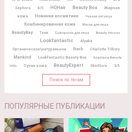
Beauty Box
HQHair
Жирная
Sephora
4/5
Новинки косметики
кожа
Черная пятница
Комбинированная кожа
Маска для лица
BeautyBay
Тени
Beauty Heroes
Сыворотка для лица
Lookfantastic
Alyaka
Iherb
Органическое\натуральное
Charlotte Tilbury
Mankind
Lookfantastic Beauty Box
Anastasia Beverly
BeautyExpert
Сухая кожа
3/5
SkinStore
Hills
Поиск по тегам
ПОПУЛЯРНЫЕ ПУБЛИКАЦИИ