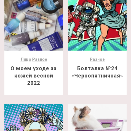
Лицо
Разное
Разное
О моем уходе за
Болталка №24
кожей весной
«Чернопятничная»
2022