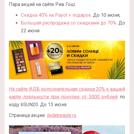
Пара акций на сайте Рив Гош:
Скидка 40% на Payot + подарок
. До 10 июня;
Большая распродажа со скидками до 70%
. До
22 июня.
На сайте ИДБ дополнительная скидка 20% к вашей
карте лояльности при покупке от 5000 рублей
по
коду 6SUN20. До 13 июня.
Страница акции:
iledebeaute.ru