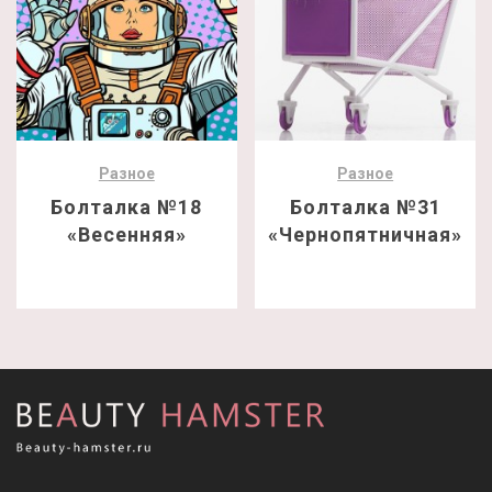
Разное
Разное
Болталка №18
Болталка №31
«Весенняя»
«Чернопятничная»