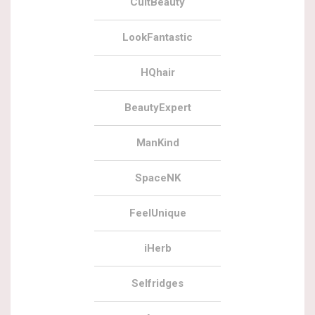
CultBeauty
LookFantastic
HQhair
BeautyExpert
ManKind
SpaceNK
FeelUnique
iHerb
Selfridges