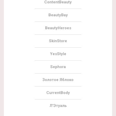
ContentBeauty
BeautyBay
BeautyHeroes
SkinStore
YesStyle
Sephora
Золотое Яблоко
CurrentBody
Л’Этуаль