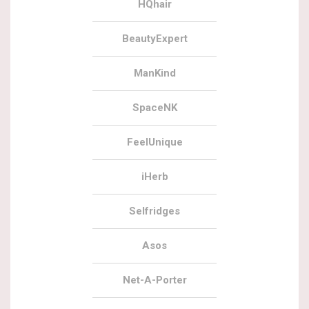
HQhair
BeautyExpert
ManKind
SpaceNK
FeelUnique
iHerb
Selfridges
Asos
Net-A-Porter