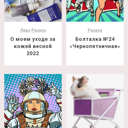
Лицо
Разное
Разное
О моем уходе за
Болталка №24
кожей весной
«Чернопятничная»
2022