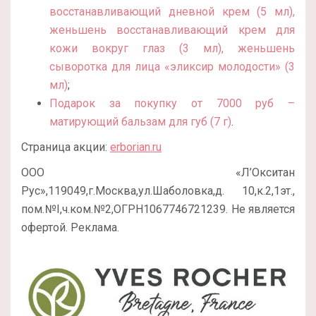
восстанавливающий дневной крем (5 мл),
женьшень восстанавливающий крем для
кожи вокруг глаз (3 мл), женьшень
сыворотка для лица «эликсир молодости» (3
мл)
;
Подарок за покупку от 7000 руб –
матирующий бальзам для губ (7 г)
.
Страница акции:
erborian.ru
ООО «Л’Окситан
Рус»,119049,г.Москва,ул.Шаболовка,д. 10,к.2,1эт.,
пом.№I,ч.ком.№2,ОГРН1067746721239. Не является
офертой. Реклама.