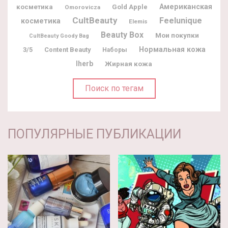
Американская
косметика
Gold Apple
Omorovicza
CultBeauty
Feelunique
косметика
Elemis
Beauty Box
Мои покупки
CultBeauty Goody Bag
Нормальная кожа
3/5
Content Beauty
Наборы
Iherb
Жирная кожа
Поиск по тегам
ПОПУЛЯРНЫЕ ПУБЛИКАЦИИ