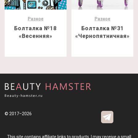
Разное
Разное
Болталка №18
Болталка №31
«Весенняя»
«Чернопятничная»
© 2017–2026
This site contains affiliate links to products. I may receive a small