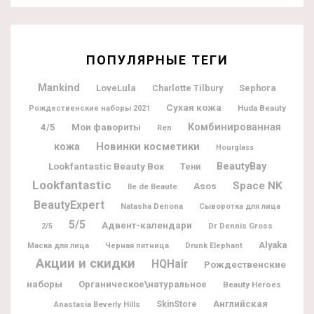
ПОПУЛЯРНЫЕ ТЕГИ
Mankind
LoveLula
Charlotte Tilbury
Sephora
Сухая кожа
Huda Beauty
Рождественские наборы 2021
Мои фавориты
Комбинированная
4/5
Ren
Новинки косметики
кожа
Hourglass
BeautyBay
Lookfantastic Beauty Box
Тени
Lookfantastic
Space NK
Asos
Ile de Beaute
BeautyExpert
Natasha Denona
Сыворотка для лица
5/5
Адвент-календари
Dr Dennis Gross
2/5
Alyaka
Маска для лица
Черная пятница
Drunk Elephant
Акции и скидки
HQHair
Рождественские
наборы
Органическое\натуральное
Beauty Heroes
Английская
SkinStore
Anastasia Beverly Hills