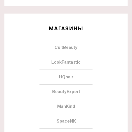
МАГАЗИНЫ
CultBeauty
LookFantastic
HQhair
BeautyExpert
ManKind
SpaceNK