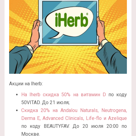
Акции на Iherb:
На Iherb скидка 50% на витамин D
по коду
50VITAD. До 21 июля;
Скидка 20% на Andalou Naturals, Neutrogena,
Derma E, Advanced Clinicals, Life-flo и Azelique
по коду BEAUTYFAV. До 20 июля 20:00 по
Москве.