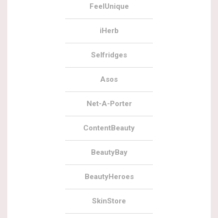
FeelUnique
iHerb
Selfridges
Asos
Net-A-Porter
ContentBeauty
BeautyBay
BeautyHeroes
SkinStore