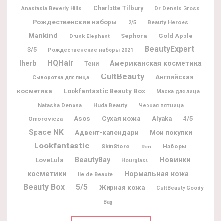
Charlotte Tilbury
Dr Dennis Gross
Anastasia Beverly Hills
Рождественские наборы
Beauty Heroes
2/5
Mankind
Sephora
Gold Apple
Drunk Elephant
BeautyExpert
3/5
Рождественские наборы 2021
HQHair
Iherb
Американская косметика
Тени
CultBeauty
Английская
Сыворотка для лица
Lookfantastic Beauty Box
косметика
Маска для лица
Natasha Denona
Huda Beauty
Черная пятница
Asos
Сухая кожа
Alyaka
4/5
Omorovicza
Space NK
Адвент-календари
Мои покупки
Lookfantastic
SkinStore
Наборы
Ren
BeautyBay
Новинки
LoveLula
Hourglass
косметики
Нормальная кожа
Ile de Beaute
Beauty Box
5/5
Жирная кожа
CultBeauty Goody
Bag